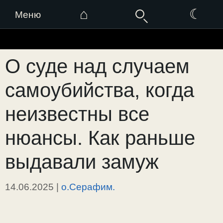
⌂
☾
Меню
Перейти
к
О суде над случаем
содержимому
самоубийства, когда
неизвестны все
нюансы. Как раньше
выдавали замуж
14.06.2025
|
о.Серафим.