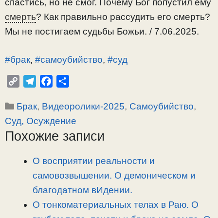
спастись, но не смог. Почему Бог попустил ему
смерть
? Как правильно рассудить его смерть?
Мы не постигаем судьбы Божьи. / 7.06.2025.
#брак
,
#самоубийство
,
#суд
C
T
F
О
o
e
a
т
Рубрики
Брак
,
Видеоролики-2025
,
Самоубийство
,
p
l
c
п
y
e
e
р
Суд, Осуждение
L
g
b
а
Похожие записи
i
r
o
в
n
a
o
и
О восприятии реальности и
k
m
k
т
самовозвышении. О демоническом и
ь
благодатном вИдении.
О тонкоматериальных телах в Раю. О