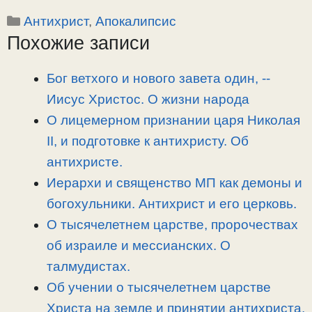
o
e
a
т
Рубрики
Антихрист
,
Апокалипсис
p
l
c
п
Похожие записи
y
e
e
р
L
g
b
а
i
r
o
в
Бог ветхого и нового завета один, -­
n
a
o
и
Иисус Христос. О жизни народа
k
m
k
т
О лицемерном признании царя Николая
ь
II, и подготовке к антихристу. Об
антихристе.
Иерархи и священство МП как демоны и
богохульники. Антихрист и его церковь.
О тысячелетнем царстве, пророчествах
об израиле и мессианских. О
талмудистах.
Об учении о тысячелетнем царстве
Христа на земле и принятии антихриста.