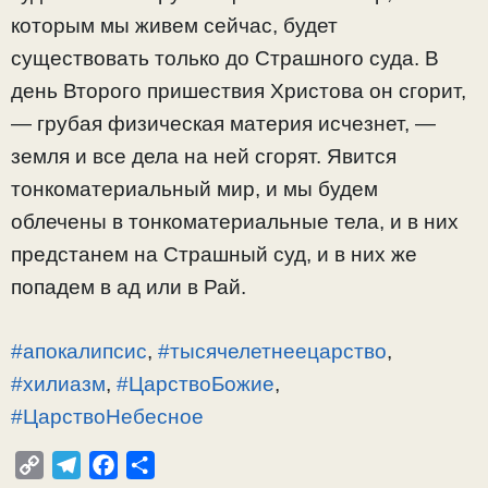
которым мы живем сейчас, будет
существовать только до Страшного суда. В
день Второго пришествия Христова он сгорит,
— грубая физическая материя исчезнет, —
земля и все дела на ней сгорят. Явится
тонкоматериальный мир, и мы будем
облечены в тонкоматериальные тела, и в них
предстанем на Страшный суд, и в них же
попадем в ад или в Рай.
#апокалипсис
,
#тысячелетнеецарство
,
#хилиазм
,
#ЦарствоБожие
,
#ЦарствоНебесное
C
T
F
О