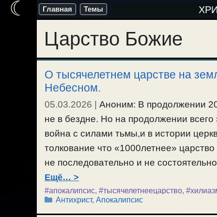
☾
Перейти
ХР
Главная
Темы
к
Царство Божие
содержимому
О тысячелетнем царстве на зем
Небесном.
05.03.2026
|
Аноним: В продолжении 20
не в бездне. Но на продолжении всего
война с силами тьмы,и в истории церкв
толкование что «1000летнее» царство
не последовательно и не состоятельно
Ещё…
#апокалипсис
,
#тысячелетнеецарство
,
#хилиаз
Рубрики
Антихрист
,
Апокалипсис