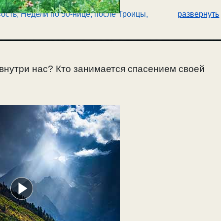
ость
,
Недели по 50-нице, после Троицы
,
развернуть
 внутри нас? Кто занимается спасением своей