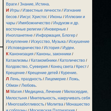
Враги
/
Знание, Истина
.
И
Игры
/
Известные личности
/
Изгнание
бесов
/
Иисус Христос
/
Иконы
/
Иллюзии и
чары
/
Имябожничество
/
Индуизм и др.
восточные религии
/
Иноверные
/
Инопланетяне
/
Информация, Блогер
/
Искупление
/
Искусство, Музыка
/
Искушение
/
Исповедничество
/
История
/
Иудеи
.
К
Канонизация
/
Каноны, законники
/
Катаклизмы
/
Катакомбники
/
Католичество
/
Колдовство, Суеверия
/
Конец света
/
Крест
/
Крещение
/
Крещение детей
/
Курение
.
Л
Лень, праздность
/
Лицемерие
/
Ложь,
Обман
/
Любовь
.
М
Магия
/
Медицина, Лечение
/
Милосердие,
Милостыня
/
Мнительность, накручивать себя
/
Многозаботливость
/
Молитва
/
Монашество
и соблазны
/
Московская Патриархия
/