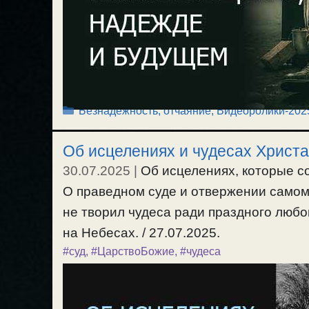
Рубрики
Безнадежность, отчаяние
,
Видеоролики-202
Об исцелениях и чудесах Христа
30.07.2025
|
Об исцелениях, которые с
О праведном суде и отвержении самом
не творил чудеса ради праздного любо
на Небесах. / 27.07.2025.
#суд
,
#ЦарствоБожие
,
#чудеса