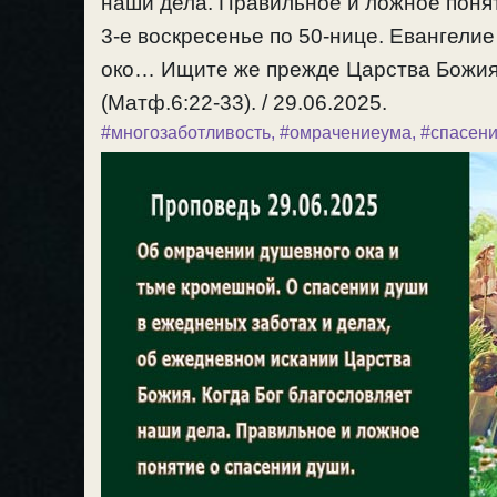
наши дела. Правильное и ложное поня
3-е воскресенье по 50-нице. Евангелие
око… Ищите же прежде Царства Божия и
(Матф.6:22-33). / 29.06.2025.
#многозаботливость
,
#омрачениеума
,
#спасен