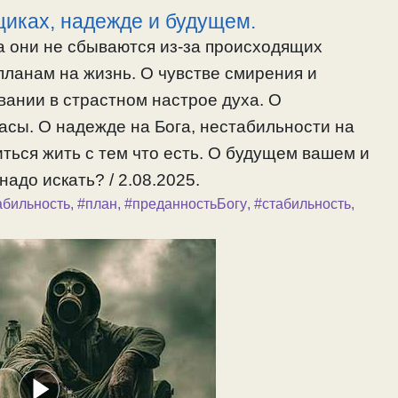
щиках, надежде и будущем.
а они не сбываются из-за происходящих
планам на жизнь. О чувстве смирения и
вании в страстном настрое духа. О
асы. О надежде на Бога, нестабильности на
иться жить с тем что есть. О будущем вашем и
надо искать? / 2.08.2025.
абильность
,
#план
,
#преданностьБогу
,
#стабильность
,