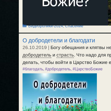
Рубрики
Видеоролики-2024
,
Спасение
О добродетели и благодати
26.10.2019
|
Богу обещания и клятвы не
добродетель
и
страсть
. Что надо для 
делать, чтобы войти в Царство Божие е
#благодать
,
#добродетель
,
#ЦарствоБожие