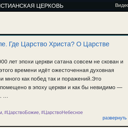
ИСТИАНСКАЯ ЦЕРКОВЬ
Виде
ле. Где Царство Христа? О Царстве
00 лет эпохи церкви сатана совсем не скован и
 этого времени идёт ожесточенная духовная
и много как побед так и поражений.Это
 помещено в эпоху церкви и как бы невидимо —
. …
м
,
#ЦарствоБожие
,
#ЦарствоНебесное
развернуть