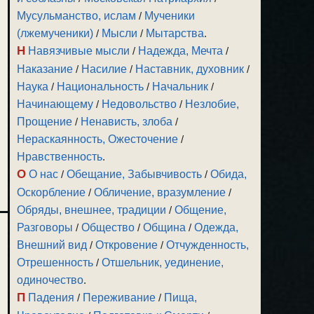
Мусульманство, ислам
/
Мученики
(лжемученики)
/
Мысли
/
Мытарства
.
Н
Навязчивые мысли
/
Надежда, Мечта
/
Наказание
/
Насилие
/
Наставник, духовник
/
Наука
/
Национальность
/
Начальник
/
Начинающему
/
Недовольство
/
Незлобие,
Прощение
/
Ненависть, злоба
/
Нераскаянность, Ожесточение
/
Нравственность
.
О
О нас
/
Обещание, Забывчивость
/
Обида,
Оскорбление
/
Обличение, вразумление
/
Обряды, внешнее, традиции
/
Общение,
Разговоры
/
Общество
/
Община
/
Одежда,
Внешний вид
/
Откровение
/
Отчужденность,
Отрешенность
/
Отшельник, уединение,
одиночество
.
П
Падения
/
Переживание
/
Пища,