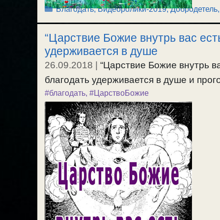
Рубрики
Благодать
,
Видеоролики-2019
,
Добродетель,
“Царствие Божие внутрь вас есть.
удерживается в душе
26.09.2018
|
“Царствие Божие внутрь вас
благодать удерживается в душе и прогон
#благодать
,
#ЦарствоБожие