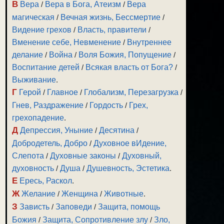
В
Вера
/
Вера в Бога, Атеизм
/
Вера
магическая
/
Вечная жизнь, Бессмертие
/
Видение грехов
/
Власть, правители
/
Вменение себе, Невменение
/
Внутреннее
делание
/
Война
/
Воля Божия, Попущение
/
Воспитание детей
/
Всякая власть от Бога?
/
Выживание
.
Г
Герой
/
Главное
/
Глобализм, Перезагрузка
/
Гнев, Раздражение
/
Гордость
/
Грех,
грехопадение
.
Д
Депрессия, Уныние
/
Десятина
/
Добродетель, Добро
/
Духовное вИдение,
Слепота
/
Духовные законы
/
Духовный,
духовность
/
Душа
/
Душевность, Эстетика
.
Е
Ересь, Раскол
.
Ж
Желание
/
Женщина
/
Животные
.
З
Зависть
/
Заповеди
/
Защита, помощь
Божия
/
Защита, Сопротивление злу
/
Зло,