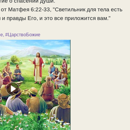
тие о спасении души.
 от Матфея 6:22-33, "Светильник для тела есть
 правды Его, и это все приложится вам."
ие
,
#ЦарствоБожие