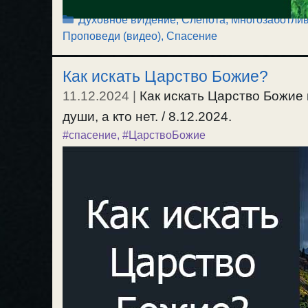
Рубрики
Духовное вИдение, Слепота
,
Многозаботлив
Проповеди (видео)
,
Спасение
Как искать Царство Божие?
11.12.2024
|
Как искать Царство Божие
души, а кто нет. / 8.12.2024.
#спасение
,
#ЦарствоБожие