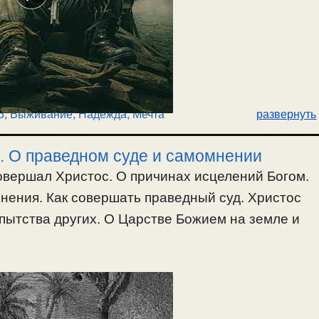
5
,
Выживание
,
Надежда, Мечта
развернуть
. О праведном суде и самомнении
овершал Христос. О причинах исцелений Богом.
нения. Как совершать праведный суд. Христос
пытства других. О Царстве Божием на земле и