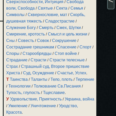
Сверхспособности, Интуиция
/
Свобода
воли, Свобода
/
Святые
/
Секта
/
Семья
/
Символы
/
Сквернословие, мат
/
Скорбь,
душевная тяжесть
/
Сладострастие
/
Служение Богу
/
Смерть
/
Смех, Шутки
/
Смирение, кротость
/
Смысл и цель жизни
/
Сны
/
Совесть
/
Совок
/
Сокрушение
/
Сострадание грешникам
/
Спасение
/
Спорт
/
Споры
/
Старообрядцы
/
Стоп войне
/
Страдание
/
Страсти
/
Страсти телесные
/
Страх
/
Страшный суд, Второе пришествие
Христа
/
Суд, Осуждение
/
Счастье, Успех
.
Т
Таинства
/
Таланты
/
Тело, плоть
/
Терпение
/
Технологии
/
Толкование Св.Писания
/
Тупость, глупость
/
Тщеславие
.
У
Удовольствие, Приятность
/
Украина, война
/
Умиление
/
Уничтожение
/
Уродство,
Красота
.