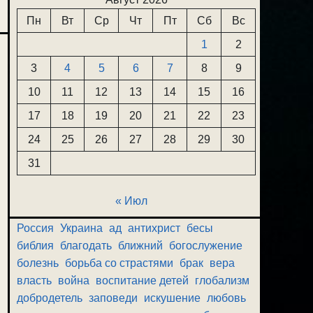
Пн
Вт
Ср
Чт
Пт
Сб
Вс
1
2
3
4
5
6
7
8
9
10
11
12
13
14
15
16
17
18
19
20
21
22
23
24
25
26
27
28
29
30
31
« Июл
Россия
Украина
ад
антихрист
бесы
библия
благодать
ближний
богослужение
болезнь
борьба со страстями
брак
вера
власть
война
воспитание детей
глобализм
добродетель
заповеди
искушение
любовь