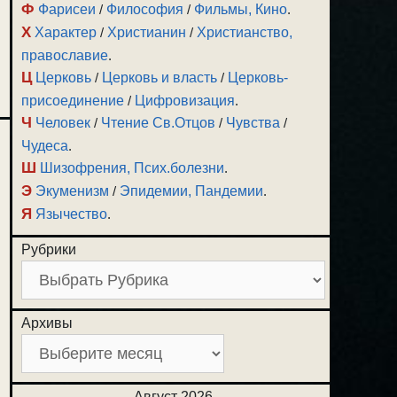
Ф
Фарисеи
/
Философия
/
Фильмы, Кино
.
Х
Характер
/
Христианин
/
Христианство,
православие
.
Ц
Церковь
/
Церковь и власть
/
Церковь-
присоединение
/
Цифровизация
.
Ч
Человек
/
Чтение Св.Отцов
/
Чувства
/
Чудеса
.
Ш
Шизофрения, Псих.болезни
.
Э
Экуменизм
/
Эпидемии, Пандемии
.
Я
Язычество
.
Рубрики
Архивы
Август 2026