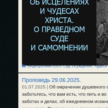
Рубрики
Видеоролики-2025
,
Суд, Осуждение
,
Чудеса
Проповедь 29.06.2025.
01.07.2025
|
Об омрачении душевного о
заботьтесь, что вам есть, что пить и 
заботах и делах, об ежедневном искан