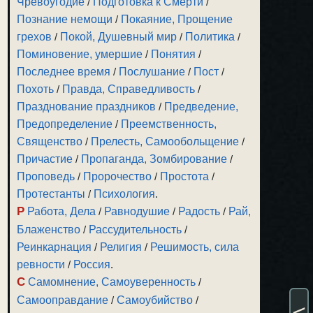
Чревоугодие
/
Подготовка к Смерти
/
Познание немощи
/
Покаяние, Прощение
грехов
/
Покой, Душевный мир
/
Политика
/
Поминовение, умершие
/
Понятия
/
Последнее время
/
Послушание
/
Пост
/
Похоть
/
Правда, Справедливость
/
Празднование праздников
/
Предведение,
Предопределение
/
Преемственность,
Священство
/
Прелесть, Самообольщение
/
Причастие
/
Пропаганда, Зомбирование
/
Проповедь
/
Пророчество
/
Простота
/
Протестанты
/
Психология
.
Р
Работа, Дела
/
Равнодушие
/
Радость
/
Рай,
Блаженство
/
Рассудительность
/
Реинкарнация
/
Религия
/
Решимость, сила
ревности
/
Россия
.
С
Самомнение, Самоуверенность
/
Самооправдание
/
Самоубийство
/
<