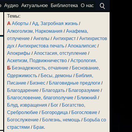
о
Аудио
Актуальное
Библиотека
О нас
Темы:
А
Аборты
/
Ад, Загробная жизнь
/
Алкоголизм, Наркомания
/
Анафема,
отлучение
/
Ангелы
/
Антихрист
/
Антихристов
дух
/
Антихристова печать
/
Апокалипсис
/
Апокрифы
/
Апостасия, отступление
/
Аскетизм, Подвижничество
/
Астрология
.
Б
Безнадежность, отчаяние
/
Беснование,
Одержимость
/
Бесы, демоны
/
Библия,
Писание
/
Бизнес
/
Благовидные предлоги
/
Благодарение
/
Благодать
/
Благоразумие
/
Благословение, благополучие
/
Ближний
/
Блуд, извращения
/
Бог
/
Богатство,
Сребролюбие
/
Богородица
/
Богословие
/
Богослужение
/
Болезнь, немощь
/
Борьба со
страстями
/
Брак
.