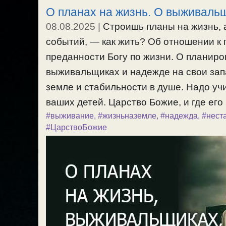
О планах на жизнь. О выживаль
08.08.2025
|
Строишь планы на жизнь, 
событий, — как жить? Об отношении к 
преданности Богу по жизни. О планиро
выживальщиках и надежде на свои зап
земле и стабильности в душе. Надо уч
ваших детей. Царство Божие, и где его 
#выживание
,
#жизньназемле
,
#надежда
,
#нест
#ЦарствоБожие