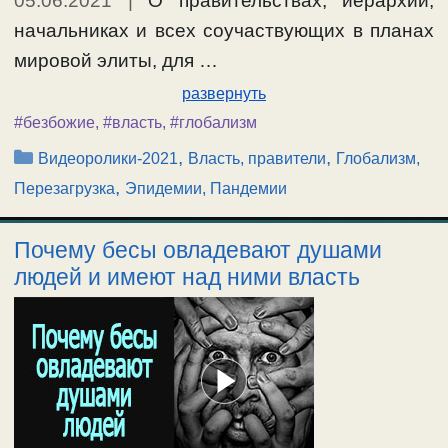
05.06.2021
|
О правительствах, иерархии,
начальниках и всех соучаствующих в планах
мировой элиты, для …
развернуть
#безбожие
,
#власть
,
#глобализм
Рубрики
,
,
Видеоролики-2021
Власть, правители
Глобализм,
,
Перезагрузка
Эпидемии, Пандемии
Почему бесы овладевают душами
людей и имеют над ними власть