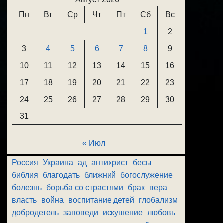
Пн
Вт
Ср
Чт
Пт
Сб
Вс
1
2
3
4
5
6
7
8
9
10
11
12
13
14
15
16
17
18
19
20
21
22
23
24
25
26
27
28
29
30
31
« Июл
Россия
Украина
ад
антихрист
бесы
библия
благодать
ближний
богослужение
болезнь
борьба со страстями
брак
вера
власть
война
воспитание детей
глобализм
добродетель
заповеди
искушение
любовь