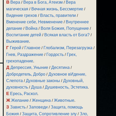
В
Вера
/
Вера в Бога, Атеизм
/
Вера
магическая
/
Вечная жизнь, Бессмертие
/
Видение грехов
/
Власть, правители
/
Вменение себе, Невменение
/
Внутреннее
делание
/
Война
/
Воля Божия, Попущение
/
Воспитание детей
/
Всякая власть от Бога?
/
Выживание
.
Г
Герой
/
Главное
/
Глобализм, Перезагрузка
/
Гнев, Раздражение
/
Гордость
/
Грех,
грехопадение
.
Д
Депрессия, Уныние
/
Десятина
/
Добродетель, Добро
/
Духовное вИдение,
Слепота
/
Духовные законы
/
Духовный,
духовность
/
Душа
/
Душевность, Эстетика
.
Е
Ересь, Раскол
.
Ж
Желание
/
Женщина
/
Животные
.
З
Зависть
/
Заповеди
/
Защита, помощь
Божия
/
Защита, Сопротивление злу
/
Зло,