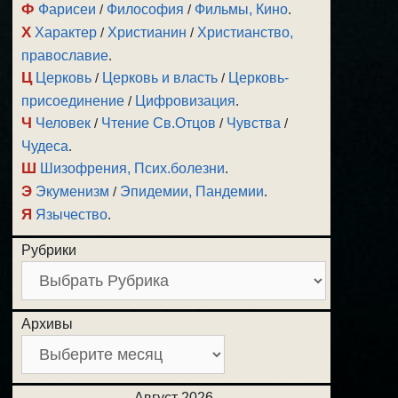
Ф
Фарисеи
/
Философия
/
Фильмы, Кино
.
Х
Характер
/
Христианин
/
Христианство,
православие
.
Ц
Церковь
/
Церковь и власть
/
Церковь-
присоединение
/
Цифровизация
.
Ч
Человек
/
Чтение Св.Отцов
/
Чувства
/
Чудеса
.
Ш
Шизофрения, Псих.болезни
.
Э
Экуменизм
/
Эпидемии, Пандемии
.
Я
Язычество
.
Рубрики
Архивы
Август 2026