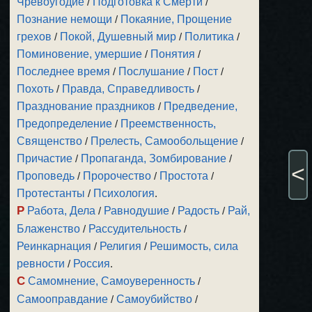
Чревоугодие
/
Подготовка к Смерти
/
Познание немощи
/
Покаяние, Прощение
грехов
/
Покой, Душевный мир
/
Политика
/
Поминовение, умершие
/
Понятия
/
Последнее время
/
Послушание
/
Пост
/
Похоть
/
Правда, Справедливость
/
Празднование праздников
/
Предведение,
Предопределение
/
Преемственность,
Священство
/
Прелесть, Самообольщение
/
Причастие
/
Пропаганда, Зомбирование
/
<
Проповедь
/
Пророчество
/
Простота
/
Протестанты
/
Психология
.
Р
Работа, Дела
/
Равнодушие
/
Радость
/
Рай,
Блаженство
/
Рассудительность
/
Реинкарнация
/
Религия
/
Решимость, сила
ревности
/
Россия
.
С
Самомнение, Самоуверенность
/
Самооправдание
/
Самоубийство
/