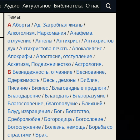
о
Аудио
Актуальное
Библиотека
О нас
Темы:
А
Аборты
/
Ад, Загробная жизнь
/
Алкоголизм, Наркомания
/
Анафема,
отлучение
/
Ангелы
/
Антихрист
/
Антихристов
дух
/
Антихристова печать
/
Апокалипсис
/
Апокрифы
/
Апостасия, отступление
/
Аскетизм, Подвижничество
/
Астрология
.
Б
Безнадежность, отчаяние
/
Беснование,
Одержимость
/
Бесы, демоны
/
Библия,
Писание
/
Бизнес
/
Благовидные предлоги
/
Благодарение
/
Благодать
/
Благоразумие
/
Благословение, благополучие
/
Ближний
/
Блуд, извращения
/
Бог
/
Богатство,
Сребролюбие
/
Богородица
/
Богословие
/
Богослужение
/
Болезнь, немощь
/
Борьба со
страстями
/
Брак
.