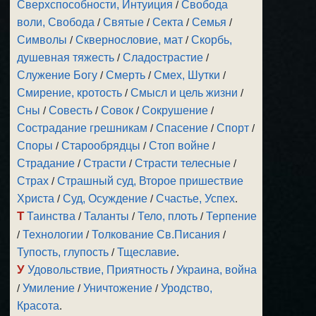
Сверхспособности, Интуиция
/
Свобода
воли, Свобода
/
Святые
/
Секта
/
Семья
/
Символы
/
Сквернословие, мат
/
Скорбь,
душевная тяжесть
/
Сладострастие
/
Служение Богу
/
Смерть
/
Смех, Шутки
/
Смирение, кротость
/
Смысл и цель жизни
/
Сны
/
Совесть
/
Совок
/
Сокрушение
/
Сострадание грешникам
/
Спасение
/
Спорт
/
Споры
/
Старообрядцы
/
Стоп войне
/
Страдание
/
Страсти
/
Страсти телесные
/
Страх
/
Страшный суд, Второе пришествие
Христа
/
Суд, Осуждение
/
Счастье, Успех
.
Т
Таинства
/
Таланты
/
Тело, плоть
/
Терпение
/
Технологии
/
Толкование Св.Писания
/
Тупость, глупость
/
Тщеславие
.
У
Удовольствие, Приятность
/
Украина, война
/
Умиление
/
Уничтожение
/
Уродство,
Красота
.