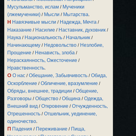
Мусульманство, ислам
/
Мученики
(лжемученики)
/
Мысли
/
Мытарства
.
Н
Навязчивые мысли
/
Надежда, Мечта
/
Наказание
/
Насилие
/
Наставник, духовник
/
Наука
/
Национальность
/
Начальник
/
Начинающему
/
Недовольство
/
Незлобие,
Прощение
/
Ненависть, злоба
/
Нераскаянность, Ожесточение
/
Нравственность
.
О
О нас
/
Обещание, Забывчивость
/
Обида,
Оскорбление
/
Обличение, вразумление
/
Обряды, внешнее, традиции
/
Общение,
Разговоры
/
Общество
/
Община
/
Одежда,
Внешний вид
/
Откровение
/
Отчужденность,
Отрешенность
/
Отшельник, уединение,
одиночество
.
П
Падения
/
Переживание
/
Пища,