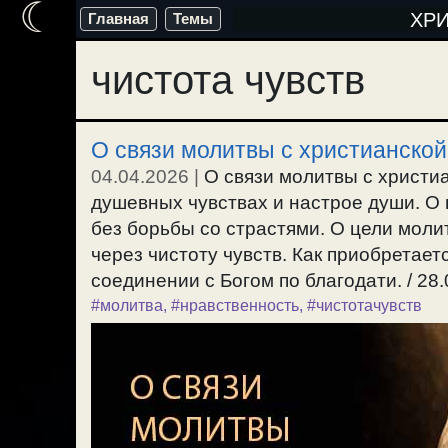
☾
Перейти
ХР
Главная
Темы
к
чистота чувств
содержимому
О связи молитвы с христианской
04.04.2026
|
О связи молитвы с христи
душевных чувствах и настрое души. О 
без борьбы со страстями. О цели моли
через чистоту чувств. Как приобретает
соединении с Богом по благодати. / 28.
#молитва
,
#нравственность
,
#чистотачувств