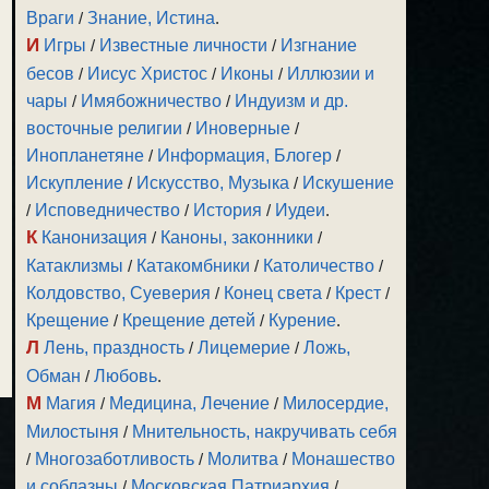
Враги
/
Знание, Истина
.
И
Игры
/
Известные личности
/
Изгнание
бесов
/
Иисус Христос
/
Иконы
/
Иллюзии и
чары
/
Имябожничество
/
Индуизм и др.
восточные религии
/
Иноверные
/
Инопланетяне
/
Информация, Блогер
/
Искупление
/
Искусство, Музыка
/
Искушение
/
Исповедничество
/
История
/
Иудеи
.
К
Канонизация
/
Каноны, законники
/
Катаклизмы
/
Катакомбники
/
Католичество
/
Колдовство, Суеверия
/
Конец света
/
Крест
/
Крещение
/
Крещение детей
/
Курение
.
Л
Лень, праздность
/
Лицемерие
/
Ложь,
Обман
/
Любовь
.
М
Магия
/
Медицина, Лечение
/
Милосердие,
Милостыня
/
Мнительность, накручивать себя
/
Многозаботливость
/
Молитва
/
Монашество
и соблазны
/
Московская Патриархия
/