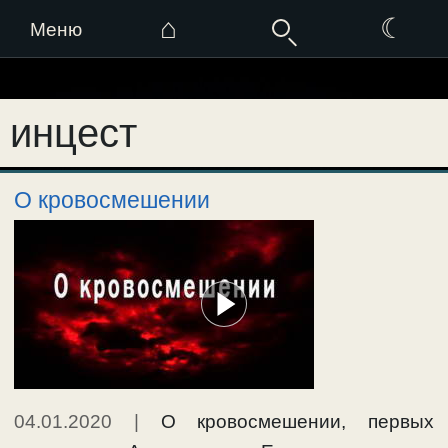
⌂
☾
Меню
Перейти
к
инцест
содержимому
О кровосмешении
04.01.2020
|
О кровосмешении, первых