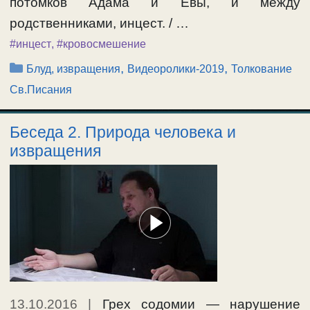
потомков Адама и Евы, и между
родственниками, инцест. / …
#инцест
,
#кровосмешение
Рубрики
,
,
Блуд, извращения
Видеоролики-2019
Толкование
Св.Писания
Беседа 2. Природа человека и
извращения
13.10.2016
|
Грех содомии — нарушение