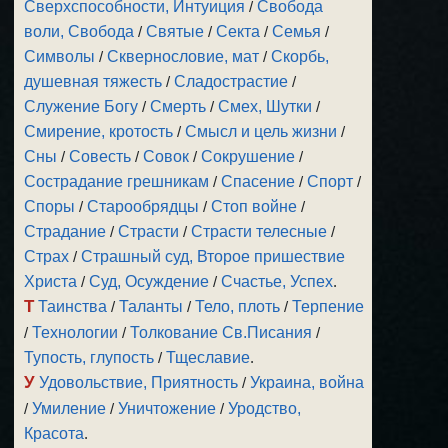
Сверхспособности, Интуиция
/
Свобода
воли, Свобода
/
Святые
/
Секта
/
Семья
/
Символы
/
Сквернословие, мат
/
Скорбь,
душевная тяжесть
/
Сладострастие
/
Служение Богу
/
Смерть
/
Смех, Шутки
/
Смирение, кротость
/
Смысл и цель жизни
/
Сны
/
Совесть
/
Совок
/
Сокрушение
/
Сострадание грешникам
/
Спасение
/
Спорт
/
Споры
/
Старообрядцы
/
Стоп войне
/
Страдание
/
Страсти
/
Страсти телесные
/
Страх
/
Страшный суд, Второе пришествие
Христа
/
Суд, Осуждение
/
Счастье, Успех
.
Т
Таинства
/
Таланты
/
Тело, плоть
/
Терпение
/
Технологии
/
Толкование Св.Писания
/
Тупость, глупость
/
Тщеславие
.
У
Удовольствие, Приятность
/
Украина, война
/
Умиление
/
Уничтожение
/
Уродство,
Красота
.