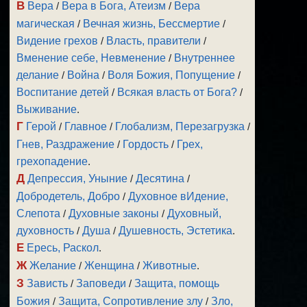
В
Вера
/
Вера в Бога, Атеизм
/
Вера
магическая
/
Вечная жизнь, Бессмертие
/
Видение грехов
/
Власть, правители
/
Вменение себе, Невменение
/
Внутреннее
делание
/
Война
/
Воля Божия, Попущение
/
Воспитание детей
/
Всякая власть от Бога?
/
Выживание
.
Г
Герой
/
Главное
/
Глобализм, Перезагрузка
/
Гнев, Раздражение
/
Гордость
/
Грех,
грехопадение
.
Д
Депрессия, Уныние
/
Десятина
/
Добродетель, Добро
/
Духовное вИдение,
Слепота
/
Духовные законы
/
Духовный,
духовность
/
Душа
/
Душевность, Эстетика
.
Е
Ересь, Раскол
.
Ж
Желание
/
Женщина
/
Животные
.
З
Зависть
/
Заповеди
/
Защита, помощь
Божия
/
Защита, Сопротивление злу
/
Зло,