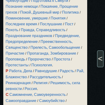
Чревоугодие
/
Подготовка к Смерти
/
Познание немощи
/
Покаяние, Прощение
грехов
/
Покой, Душевный мир
/
Политика
/
Поминовение, умершие
/
Понятия
/
Последнее время
/
Послушание
/
Пост
/
Похоть
/
Правда, Справедливость
/
Празднование праздников
/
Предведение,
Предопределение
/
Преемственность,
Священство
/
Прелесть, Самообольщение
/
Причастие
/
Пропаганда, Зомбирование
/
<
Проповедь
/
Пророчество
/
Простота
/
Протестанты
/
Психология
.
Р
Работа, Дела
/
Равнодушие
/
Радость
/
Рай,
Блаженство
/
Рассудительность
/
Реинкарнация
/
Религия
/
Решимость, сила
ревности
/
Россия
.
С
Самомнение, Самоуверенность
/
Самооправдание
/
Самоубийство
/