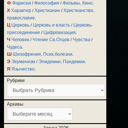
Ф
Фарисеи
/
Философия
/
Фильмы, Кино
.
Х
Характер
/
Христианин
/
Христианство,
православие
.
Ц
Церковь
/
Церковь и власть
/
Церковь-
присоединение
/
Цифровизация
.
Ч
Человек
/
Чтение Св.Отцов
/
Чувства
/
Чудеса
.
Ш
Шизофрения, Псих.болезни
.
Э
Экуменизм
/
Эпидемии, Пандемии
.
Я
Язычество
.
Рубрики
Архивы
Август 2026