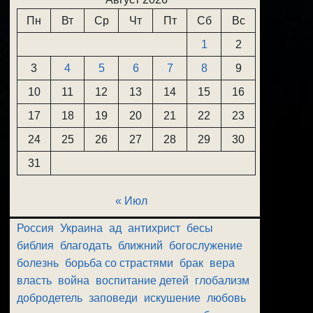
Пн
Вт
Ср
Чт
Пт
Сб
Вс
1
2
3
4
5
6
7
8
9
10
11
12
13
14
15
16
17
18
19
20
21
22
23
24
25
26
27
28
29
30
31
« Июл
Россия
Украина
ад
антихрист
бесы
библия
благодать
ближний
богослужение
болезнь
борьба со страстями
брак
вера
власть
война
воспитание детей
глобализм
добродетель
заповеди
искушение
любовь