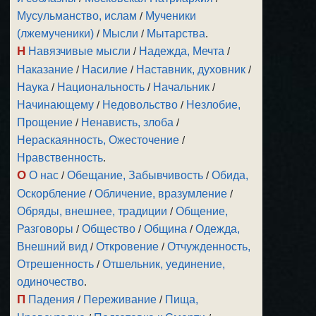
Мусульманство, ислам
/
Мученики
(лжемученики)
/
Мысли
/
Мытарства
.
Н
Навязчивые мысли
/
Надежда, Мечта
/
Наказание
/
Насилие
/
Наставник, духовник
/
Наука
/
Национальность
/
Начальник
/
Начинающему
/
Недовольство
/
Незлобие,
Прощение
/
Ненависть, злоба
/
Нераскаянность, Ожесточение
/
Нравственность
.
О
О нас
/
Обещание, Забывчивость
/
Обида,
Оскорбление
/
Обличение, вразумление
/
Обряды, внешнее, традиции
/
Общение,
Разговоры
/
Общество
/
Община
/
Одежда,
Внешний вид
/
Откровение
/
Отчужденность,
Отрешенность
/
Отшельник, уединение,
одиночество
.
П
Падения
/
Переживание
/
Пища,