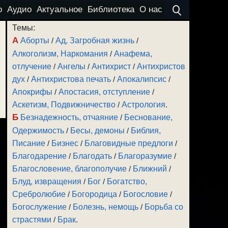
о
Аудио
Актуальное
Библиотека
О нас
Темы:
А
Аборты
/
Ад, Загробная жизнь
/
Алкоголизм, Наркомания
/
Анафема,
отлучение
/
Ангелы
/
Антихрист
/
Антихристов
дух
/
Антихристова печать
/
Апокалипсис
/
Апокрифы
/
Апостасия, отступление
/
Аскетизм, Подвижничество
/
Астрология
.
Б
Безнадежность, отчаяние
/
Беснование,
Одержимость
/
Бесы, демоны
/
Библия,
Писание
/
Бизнес
/
Благовидные предлоги
/
Благодарение
/
Благодать
/
Благоразумие
/
Благословение, благополучие
/
Ближний
/
Блуд, извращения
/
Бог
/
Богатство,
Сребролюбие
/
Богородица
/
Богословие
/
Богослужение
/
Болезнь, немощь
/
Борьба со
страстями
/
Брак
.