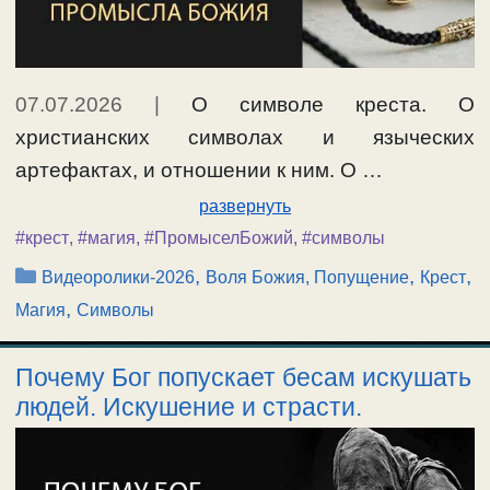
07.07.2026
|
О символе креста. О
христианских символах и языческих
артефактах, и отношении к ним. О …
развернуть
#крест
,
#магия
,
#ПромыселБожий
,
#символы
Рубрики
,
,
,
Видеоролики-2026
Воля Божия, Попущение
Крест
,
Магия
Символы
Почему Бог попускает бесам искушать
людей. Искушение и страсти.