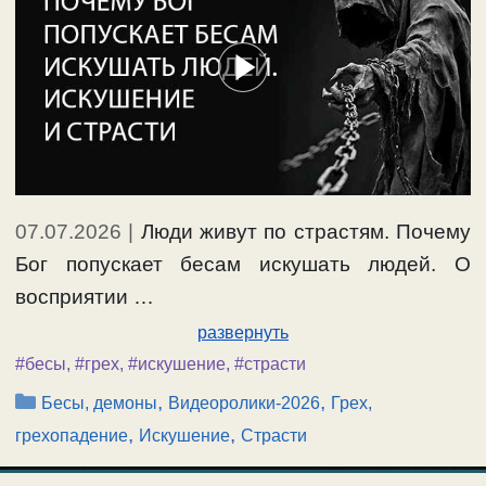
07.07.2026
|
Люди живут по страстям. Почему
Бог попускает бесам искушать людей. О
восприятии …
развернуть
#бесы
,
#грех
,
#искушение
,
#страсти
Рубрики
,
,
Бесы, демоны
Видеоролики-2026
Грех,
,
,
грехопадение
Искушение
Страсти