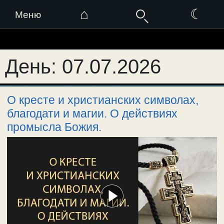
⌂
☾
Меню
Перейти
к
День:
07.07.2026
содержимому
О кресте и христианских символах,
благодати и магии. О действиях
промысла Божия.