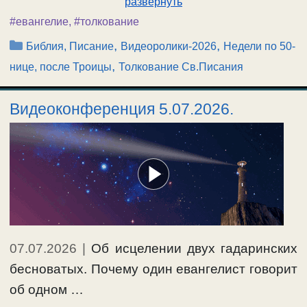
развернуть
#евангелие
,
#толкование
Рубрики
,
,
Библия, Писание
Видеоролики-2026
Недели по 50-
,
нице, после Троицы
Толкование Св.Писания
Видеоконференция 5.07.2026.
07.07.2026
|
Об исцелении двух гадаринских
бесноватых. Почему один евангелист говорит
об одном …