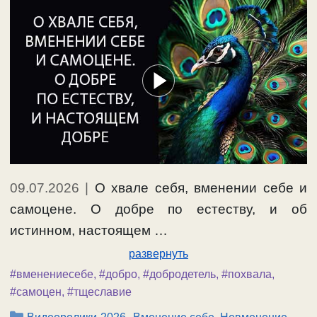
09.07.2026
|
О хвале себя, вменении себе и
самоцене. О добре по естеству, и об
истинном, настоящем …
развернуть
#вменениесебе
,
#добро
,
#добродетель
,
#похвала
,
#самоцен
,
#тщеславие
Рубрики
,
,