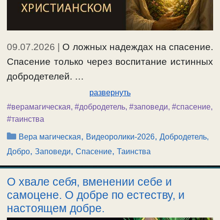
09.07.2026
|
О ложных надеждах на спасение.
Спасение только через воспитание истинных
добродетелей. …
развернуть
#верамагическая
,
#добродетель
,
#заповеди
,
#спасение
,
#таинства
Рубрики
,
,
Вера магическая
Видеоролики-2026
Добродетель,
,
,
,
Добро
Заповеди
Спасение
Таинства
О хвале себя, вменении себе и
самоцене. О добре по естеству, и
настоящем добре.