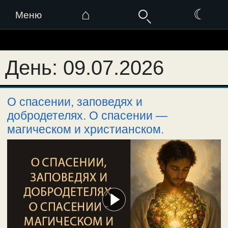
⌂
☾
Меню
Перейти
к
День:
09.07.2026
содержимому
О спасении, заповедях и
добродетелях. О спасении —
магическом и христианском.