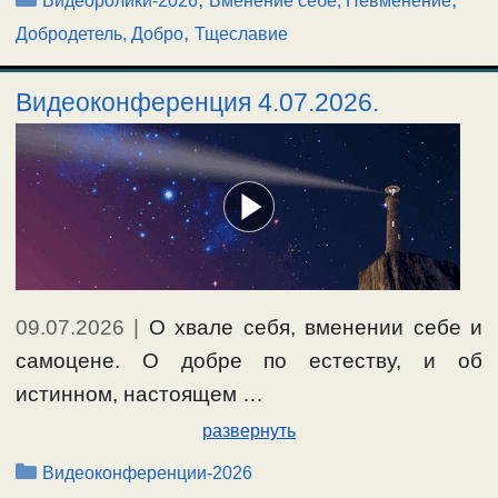
Видеоролики-2026
Вменение себе, Невменение
,
Добродетель, Добро
Тщеславие
Видеоконференция 4.07.2026.
09.07.2026
|
О хвале себя, вменении себе и
самоцене. О добре по естеству, и об
истинном, настоящем …
развернуть
Рубрики
Видеоконференции-2026