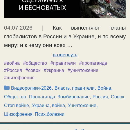
04.07.2026
|
Как выполняют планы
глобалистов в России и в Украине, и по всему
миру; и к чему они всех …
развернуть
#война
#общество
#правители
#пропаганда
#Россия
#совок
#Украина
#уничтожение
#шизофрения
Рубрики
,
,
,
Видеоролики-2026
Власть, правители
Война
,
,
,
,
Общество
Пропаганда, Зомбирование
Россия
Совок
,
,
,
Стоп войне
Украина, война
Уничтожение
Шизофрения, Псих.болезни