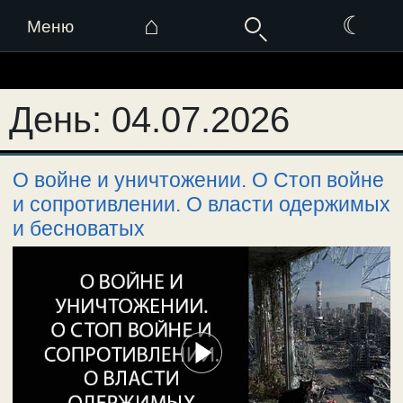
⌂
☾
Меню
Перейти
к
День:
04.07.2026
содержимому
О войне и уничтожении. О Стоп войне
и сопротивлении. О власти одержимых
и бесноватых