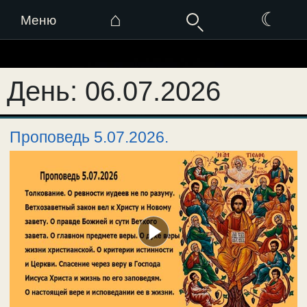
⌂
☾
Меню
Перейти
к
День:
06.07.2026
содержимому
Проповедь 5.07.2026.