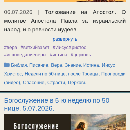
06.07.2026
|
Толкование на Апостол. О
молитве Апостола Павла за израильский
народ, и о ревности иудеев …
развернуть
#вера
#ветхийзавет
#ИисусХристос
#исповеданиеверы
#истина
#церковь
Рубрики
,
,
,
Библия, Писание
Вера
Знание, Истина
Иисус
,
,
Христос
Недели по 50-нице, после Троицы
Проповеди
,
,
,
(видео)
Спасение
Страсти
Церковь
Богослужение в 5-ю неделю по 50-
нице. 5.07.2026.