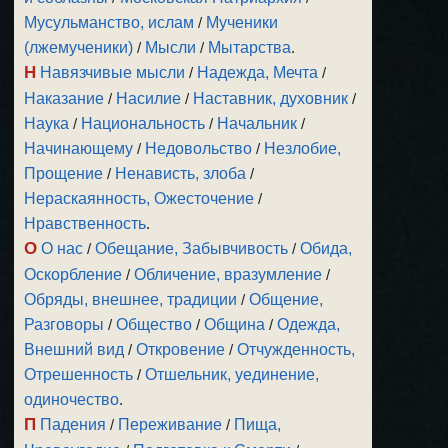
Мусульманство, ислам
/
Мученики
(лжемученики)
/
Мысли
/
Мытарства
.
Н
Навязчивые мысли
/
Надежда, Мечта
/
Наказание
/
Насилие
/
Наставник, духовник
/
Наука
/
Национальность
/
Начальник
/
Начинающему
/
Недовольство
/
Незлобие,
Прощение
/
Ненависть, злоба
/
Нераскаянность, Ожесточение
/
Нравственность
.
О
О нас
/
Обещание, Забывчивость
/
Обида,
Оскорбление
/
Обличение, вразумление
/
Обряды, внешнее, традиции
/
Общение,
Разговоры
/
Общество
/
Община
/
Одежда,
Внешний вид
/
Откровение
/
Отчужденность,
Отрешенность
/
Отшельник, уединение,
одиночество
.
П
Падения
/
Переживание
/
Пища,