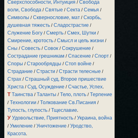
Сверхспособности, Интуиция
/
Свобода
воли, Свобода
/
Святые
/
Секта
/
Семья
/
Символы
/
Сквернословие, мат
/
Скорбь,
душевная тяжесть
/
Сладострастие
/
Служение Богу
/
Смерть
/
Смех, Шутки
/
Смирение, кротость
/
Смысл и цель жизни
/
Сны
/
Совесть
/
Совок
/
Сокрушение
/
Сострадание грешникам
/
Спасение
/
Спорт
/
Споры
/
Старообрядцы
/
Стоп войне
/
Страдание
/
Страсти
/
Страсти телесные
/
Страх
/
Страшный суд, Второе пришествие
Христа
/
Суд, Осуждение
/
Счастье, Успех
.
Т
Таинства
/
Таланты
/
Тело, плоть
/
Терпение
/
Технологии
/
Толкование Св.Писания
/
Тупость, глупость
/
Тщеславие
.
У
Удовольствие, Приятность
/
Украина, война
/
Умиление
/
Уничтожение
/
Уродство,
Красота
.