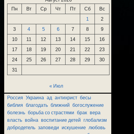
Пн
Вт
Ср
Чт
Пт
Сб
Вс
1
2
3
4
5
6
7
8
9
10
11
12
13
14
15
16
17
18
19
20
21
22
23
24
25
26
27
28
29
30
31
« Июл
Россия
Украина
ад
антихрист
бесы
библия
благодать
ближний
богослужение
болезнь
борьба со страстями
брак
вера
власть
война
воспитание детей
глобализм
добродетель
заповеди
искушение
любовь