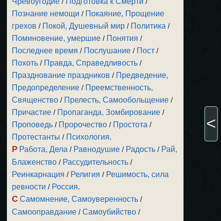
Чревоугодие
/
Подготовка к Смерти
/
Познание немощи
/
Покаяние, Прощение
грехов
/
Покой, Душевный мир
/
Политика
/
Поминовение, умершие
/
Понятия
/
Последнее время
/
Послушание
/
Пост
/
Похоть
/
Правда, Справедливость
/
Празднование праздников
/
Предведение,
Предопределение
/
Преемственность,
Священство
/
Прелесть, Самообольщение
/
Причастие
/
Пропаганда, Зомбирование
/
<
Проповедь
/
Пророчество
/
Простота
/
Протестанты
/
Психология
.
Р
Работа, Дела
/
Равнодушие
/
Радость
/
Рай,
Блаженство
/
Рассудительность
/
Реинкарнация
/
Религия
/
Решимость, сила
ревности
/
Россия
.
С
Самомнение, Самоуверенность
/
Самооправдание
/
Самоубийство
/