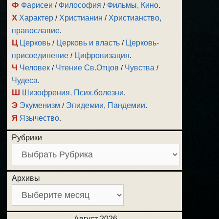
Ф
Фарисеи
/
Философия
/
Фильмы, Кино
.
Х
Характер
/
Христианин
/
Христианство,
православие
.
Ц
Церковь
/
Церковь и власть
/
Церковь-
присоединение
/
Цифровизация
.
Ч
Человек
/
Чтение Св.Отцов
/
Чувства
/
Чудеса
.
Ш
Шизофрения, Псих.болезни
.
Э
Экуменизм
/
Эпидемии, Пандемии
.
Я
Язычество
.
Рубрики
Архивы
Август 2026