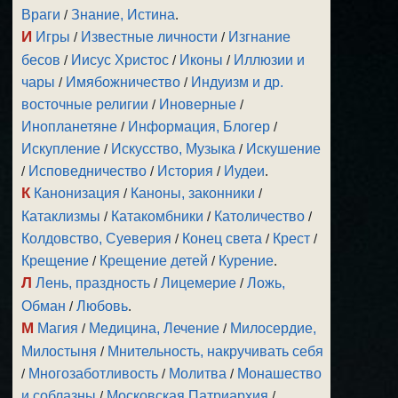
Враги
/
Знание, Истина
.
И
Игры
/
Известные личности
/
Изгнание
бесов
/
Иисус Христос
/
Иконы
/
Иллюзии и
чары
/
Имябожничество
/
Индуизм и др.
восточные религии
/
Иноверные
/
Инопланетяне
/
Информация, Блогер
/
Искупление
/
Искусство, Музыка
/
Искушение
/
Исповедничество
/
История
/
Иудеи
.
К
Канонизация
/
Каноны, законники
/
Катаклизмы
/
Катакомбники
/
Католичество
/
Колдовство, Суеверия
/
Конец света
/
Крест
/
Крещение
/
Крещение детей
/
Курение
.
Л
Лень, праздность
/
Лицемерие
/
Ложь,
Обман
/
Любовь
.
М
Магия
/
Медицина, Лечение
/
Милосердие,
Милостыня
/
Мнительность, накручивать себя
/
Многозаботливость
/
Молитва
/
Монашество
и соблазны
/
Московская Патриархия
/