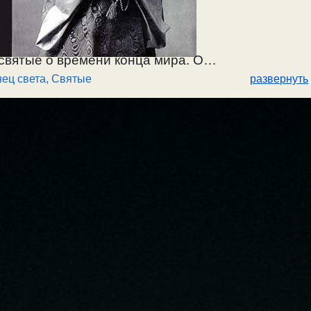
святые о времени конца мира. О
нец света
,
Святые
развернуть
му святому Бог открывает свое. О православии в
/ 10.09.2021г.