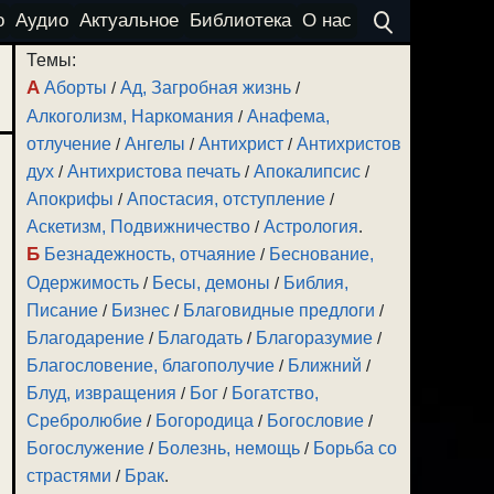
о
Аудио
Актуальное
Библиотека
О нас
Темы:
А
Аборты
/
Ад, Загробная жизнь
/
Алкоголизм, Наркомания
/
Анафема,
отлучение
/
Ангелы
/
Антихрист
/
Антихристов
дух
/
Антихристова печать
/
Апокалипсис
/
Апокрифы
/
Апостасия, отступление
/
Аскетизм, Подвижничество
/
Астрология
.
Б
Безнадежность, отчаяние
/
Беснование,
Одержимость
/
Бесы, демоны
/
Библия,
Писание
/
Бизнес
/
Благовидные предлоги
/
Благодарение
/
Благодать
/
Благоразумие
/
Благословение, благополучие
/
Ближний
/
Блуд, извращения
/
Бог
/
Богатство,
Сребролюбие
/
Богородица
/
Богословие
/
Богослужение
/
Болезнь, немощь
/
Борьба со
страстями
/
Брак
.