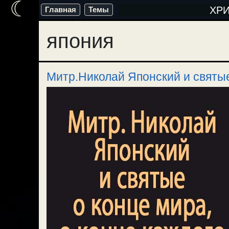
☾
Перейти
ХР
Главная
Темы
к
япония
содержимому
Митр.Николай Японский и святые