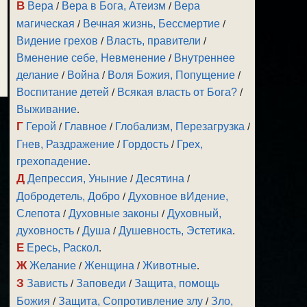
В
Вера
/
Вера в Бога, Атеизм
/
Вера
магическая
/
Вечная жизнь, Бессмертие
/
Видение грехов
/
Власть, правители
/
Вменение себе, Невменение
/
Внутреннее
делание
/
Война
/
Воля Божия, Попущение
/
Воспитание детей
/
Всякая власть от Бога?
/
Выживание
.
Г
Герой
/
Главное
/
Глобализм, Перезагрузка
/
Гнев, Раздражение
/
Гордость
/
Грех,
грехопадение
.
Д
Депрессия, Уныние
/
Десятина
/
Добродетель, Добро
/
Духовное вИдение,
Слепота
/
Духовные законы
/
Духовный,
духовность
/
Душа
/
Душевность, Эстетика
.
Е
Ересь, Раскол
.
Ж
Желание
/
Женщина
/
Животные
.
З
Зависть
/
Заповеди
/
Защита, помощь
Божия
/
Защита, Сопротивление злу
/
Зло,