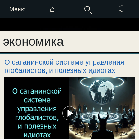
⌂
☾
Меню
Перейти
к
экономика
содержимому
О сатанинской системе управления
глобалистов, и полезных идиотах