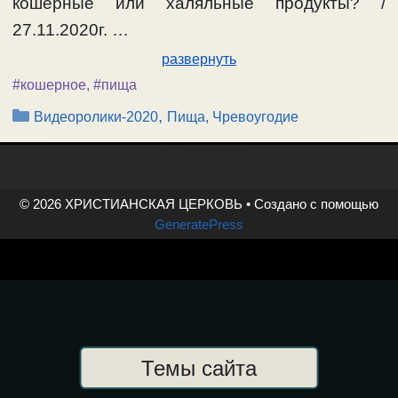
кошерные или халяльные продукты? /
27.11.2020г. …
развернуть
#кошерное
,
#пища
Рубрики
,
Видеоролики-2020
Пища, Чревоугодие
© 2026 ХРИСТИАНСКАЯ ЦЕРКОВЬ
• Создано с помощью
GeneratePress
Темы сайта