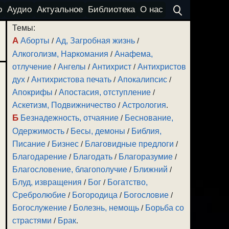
о
Аудио
Актуальное
Библиотека
О нас
Темы:
А
Аборты
/
Ад, Загробная жизнь
/
Алкоголизм, Наркомания
/
Анафема,
отлучение
/
Ангелы
/
Антихрист
/
Антихристов
дух
/
Антихристова печать
/
Апокалипсис
/
Апокрифы
/
Апостасия, отступление
/
Аскетизм, Подвижничество
/
Астрология
.
Б
Безнадежность, отчаяние
/
Беснование,
Одержимость
/
Бесы, демоны
/
Библия,
Писание
/
Бизнес
/
Благовидные предлоги
/
Благодарение
/
Благодать
/
Благоразумие
/
Благословение, благополучие
/
Ближний
/
Блуд, извращения
/
Бог
/
Богатство,
Сребролюбие
/
Богородица
/
Богословие
/
Богослужение
/
Болезнь, немощь
/
Борьба со
страстями
/
Брак
.