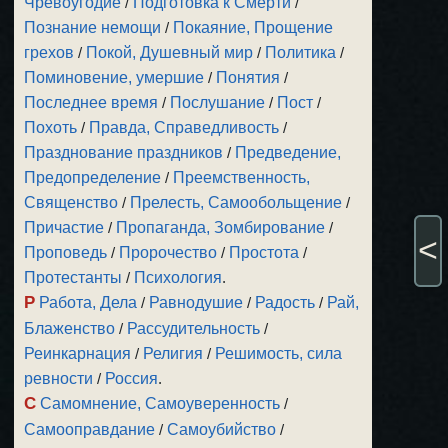
Чревоугодие
/
Подготовка к Смерти
/
Познание немощи
/
Покаяние, Прощение
грехов
/
Покой, Душевный мир
/
Политика
/
Поминовение, умершие
/
Понятия
/
Последнее время
/
Послушание
/
Пост
/
Похоть
/
Правда, Справедливость
/
Празднование праздников
/
Предведение,
Предопределение
/
Преемственность,
Священство
/
Прелесть, Самообольщение
/
Причастие
/
Пропаганда, Зомбирование
/
<
Проповедь
/
Пророчество
/
Простота
/
Протестанты
/
Психология
.
Р
Работа, Дела
/
Равнодушие
/
Радость
/
Рай,
Блаженство
/
Рассудительность
/
Реинкарнация
/
Религия
/
Решимость, сила
ревности
/
Россия
.
С
Самомнение, Самоуверенность
/
Самооправдание
/
Самоубийство
/