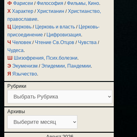
Ф
Фарисеи
/
Философия
/
Фильмы, Кино
.
Х
Характер
/
Христианин
/
Христианство,
православие
.
Ц
Церковь
/
Церковь и власть
/
Церковь-
присоединение
/
Цифровизация
.
Ч
Человек
/
Чтение Св.Отцов
/
Чувства
/
Чудеса
.
Ш
Шизофрения, Псих.болезни
.
Э
Экуменизм
/
Эпидемии, Пандемии
.
Я
Язычество
.
Рубрики
Архивы
Август 2026