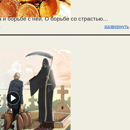
 и борьбе с ней. О борьбе со страстью
4
развернуть
ении души от душевного ожесточения. Как
 нажились за счет других. / 22.12.2024.