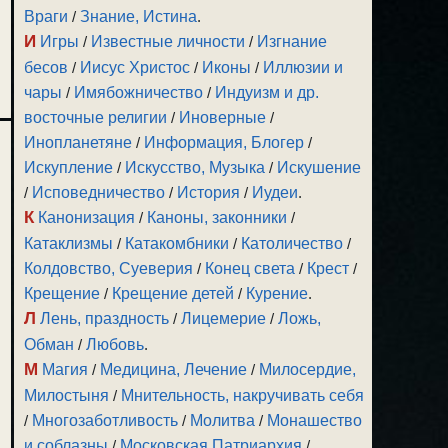
Враги
/
Знание, Истина
.
И
Игры
/
Известные личности
/
Изгнание
бесов
/
Иисус Христос
/
Иконы
/
Иллюзии и
чары
/
Имябожничество
/
Индуизм и др.
восточные религии
/
Иноверные
/
Инопланетяне
/
Информация, Блогер
/
Искупление
/
Искусство, Музыка
/
Искушение
/
Исповедничество
/
История
/
Иудеи
.
К
Канонизация
/
Каноны, законники
/
Катаклизмы
/
Катакомбники
/
Католичество
/
Колдовство, Суеверия
/
Конец света
/
Крест
/
Крещение
/
Крещение детей
/
Курение
.
Л
Лень, праздность
/
Лицемерие
/
Ложь,
Обман
/
Любовь
.
М
Магия
/
Медицина, Лечение
/
Милосердие,
Милостыня
/
Мнительность, накручивать себя
/
Многозаботливость
/
Молитва
/
Монашество
и соблазны
/
Московская Патриархия
/