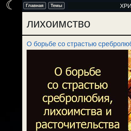
☾
Перейти
ХР
Главная
Темы
к
лихоимство
содержимому
О борьбе со страстью сребролюб