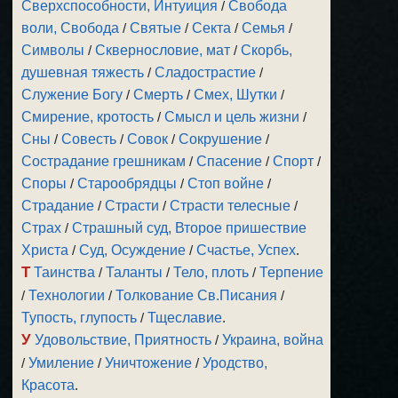
Сверхспособности, Интуиция
/
Свобода
воли, Свобода
/
Святые
/
Секта
/
Семья
/
Символы
/
Сквернословие, мат
/
Скорбь,
душевная тяжесть
/
Сладострастие
/
Служение Богу
/
Смерть
/
Смех, Шутки
/
Смирение, кротость
/
Смысл и цель жизни
/
Сны
/
Совесть
/
Совок
/
Сокрушение
/
Сострадание грешникам
/
Спасение
/
Спорт
/
Споры
/
Старообрядцы
/
Стоп войне
/
Страдание
/
Страсти
/
Страсти телесные
/
Страх
/
Страшный суд, Второе пришествие
Христа
/
Суд, Осуждение
/
Счастье, Успех
.
Т
Таинства
/
Таланты
/
Тело, плоть
/
Терпение
/
Технологии
/
Толкование Св.Писания
/
Тупость, глупость
/
Тщеславие
.
У
Удовольствие, Приятность
/
Украина, война
/
Умиление
/
Уничтожение
/
Уродство,
Красота
.