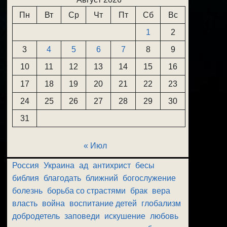
Пн
Вт
Ср
Чт
Пт
Сб
Вс
1
2
3
4
5
6
7
8
9
10
11
12
13
14
15
16
17
18
19
20
21
22
23
24
25
26
27
28
29
30
31
« Июл
Россия
Украина
ад
антихрист
бесы
библия
благодать
ближний
богослужение
болезнь
борьба со страстями
брак
вера
власть
война
воспитание детей
глобализм
добродетель
заповеди
искушение
любовь