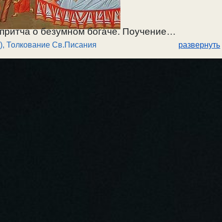
 притча о безумном богаче. Поучение
)
,
Толкование Св.Писания
развернуть
ве. Об одержимости страстью лихоимства,
ворить ее. Как через богатство можно спастись
уши от страсти лихоимства. Удовольствие и
териального кратковременны, а дальше душевная
ении души, и погоня за иллюзией удовольствия.
 Надо научиться довольствоваться тем, что
т Лук.12:16-21, притча о безумном богаче.
26-ю неделю. О лихоимстве.