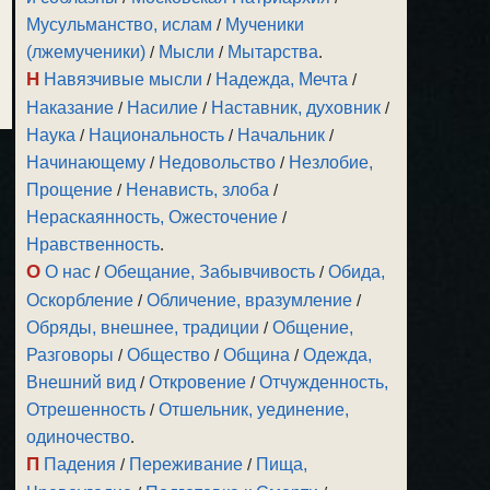
Мусульманство, ислам
/
Мученики
(лжемученики)
/
Мысли
/
Мытарства
.
Н
Навязчивые мысли
/
Надежда, Мечта
/
Наказание
/
Насилие
/
Наставник, духовник
/
Наука
/
Национальность
/
Начальник
/
Начинающему
/
Недовольство
/
Незлобие,
Прощение
/
Ненависть, злоба
/
Нераскаянность, Ожесточение
/
Нравственность
.
О
О нас
/
Обещание, Забывчивость
/
Обида,
Оскорбление
/
Обличение, вразумление
/
Обряды, внешнее, традиции
/
Общение,
Разговоры
/
Общество
/
Община
/
Одежда,
Внешний вид
/
Откровение
/
Отчужденность,
Отрешенность
/
Отшельник, уединение,
одиночество
.
П
Падения
/
Переживание
/
Пища,