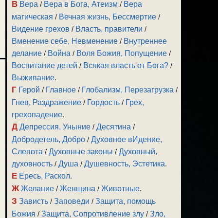
В
Вера
/
Вера в Бога, Атеизм
/
Вера
магическая
/
Вечная жизнь, Бессмертие
/
Видение грехов
/
Власть, правители
/
Вменение себе, Невменение
/
Внутреннее
делание
/
Война
/
Воля Божия, Попущение
/
Воспитание детей
/
Всякая власть от Бога?
/
Выживание
.
Г
Герой
/
Главное
/
Глобализм, Перезагрузка
/
Гнев, Раздражение
/
Гордость
/
Грех,
грехопадение
.
Д
Депрессия, Уныние
/
Десятина
/
Добродетель, Добро
/
Духовное вИдение,
Слепота
/
Духовные законы
/
Духовный,
духовность
/
Душа
/
Душевность, Эстетика
.
Е
Ересь, Раскол
.
Ж
Желание
/
Женщина
/
Животные
.
З
Зависть
/
Заповеди
/
Защита, помощь
Божия
/
Защита, Сопротивление злу
/
Зло,