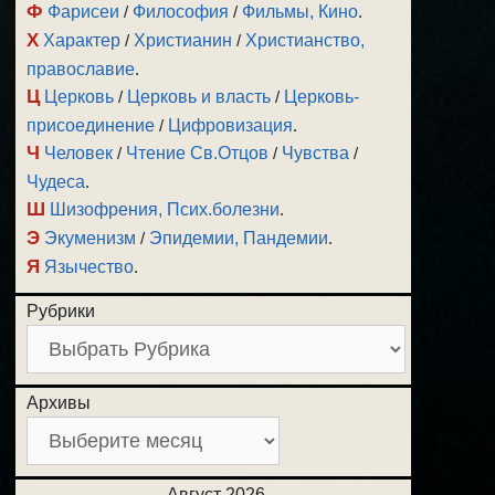
Ф
Фарисеи
/
Философия
/
Фильмы, Кино
.
Х
Характер
/
Христианин
/
Христианство,
православие
.
Ц
Церковь
/
Церковь и власть
/
Церковь-
присоединение
/
Цифровизация
.
Ч
Человек
/
Чтение Св.Отцов
/
Чувства
/
Чудеса
.
Ш
Шизофрения, Псих.болезни
.
Э
Экуменизм
/
Эпидемии, Пандемии
.
Я
Язычество
.
Рубрики
Архивы
Август 2026