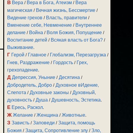
В
Вера
/
Вера в Бога, Атеизм
/
Вера
магическая
/
Вечная жизнь, Бессмертие
/
Видение грехов
/
Власть, правители
/
Вменение себе, Невменение
/
Внутреннее
делание
/
Война
/
Воля Божия, Попущение
/
Воспитание детей
/
Всякая власть от Бога?
/
Выживание
.
Г
Герой
/
Главное
/
Глобализм, Перезагрузка
/
Гнев, Раздражение
/
Гордость
/
Грех,
грехопадение
.
Д
Депрессия, Уныние
/
Десятина
/
Добродетель, Добро
/
Духовное вИдение,
Слепота
/
Духовные законы
/
Духовный,
духовность
/
Душа
/
Душевность, Эстетика
.
Е
Ересь, Раскол
.
Ж
Желание
/
Женщина
/
Животные
.
З
Зависть
/
Заповеди
/
Защита, помощь
Божия
/
Защита, Сопротивление злу
/
Зло,