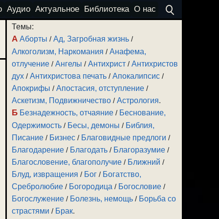
о
Аудио
Актуальное
Библиотека
О нас
Темы:
А
Аборты
/
Ад, Загробная жизнь
/
Алкоголизм, Наркомания
/
Анафема,
отлучение
/
Ангелы
/
Антихрист
/
Антихристов
дух
/
Антихристова печать
/
Апокалипсис
/
Апокрифы
/
Апостасия, отступление
/
Аскетизм, Подвижничество
/
Астрология
.
Б
Безнадежность, отчаяние
/
Беснование,
Одержимость
/
Бесы, демоны
/
Библия,
Писание
/
Бизнес
/
Благовидные предлоги
/
Благодарение
/
Благодать
/
Благоразумие
/
Благословение, благополучие
/
Ближний
/
Блуд, извращения
/
Бог
/
Богатство,
Сребролюбие
/
Богородица
/
Богословие
/
Богослужение
/
Болезнь, немощь
/
Борьба со
страстями
/
Брак
.