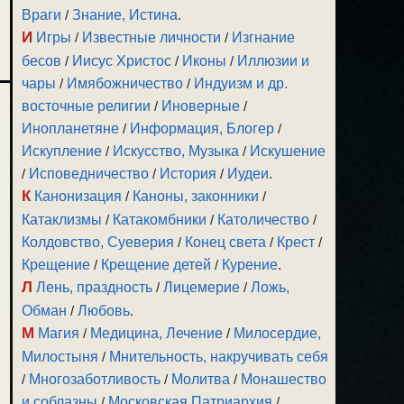
Враги
/
Знание, Истина
.
И
Игры
/
Известные личности
/
Изгнание
бесов
/
Иисус Христос
/
Иконы
/
Иллюзии и
чары
/
Имябожничество
/
Индуизм и др.
восточные религии
/
Иноверные
/
Инопланетяне
/
Информация, Блогер
/
Искупление
/
Искусство, Музыка
/
Искушение
/
Исповедничество
/
История
/
Иудеи
.
К
Канонизация
/
Каноны, законники
/
Катаклизмы
/
Катакомбники
/
Католичество
/
Колдовство, Суеверия
/
Конец света
/
Крест
/
Крещение
/
Крещение детей
/
Курение
.
Л
Лень, праздность
/
Лицемерие
/
Ложь,
Обман
/
Любовь
.
М
Магия
/
Медицина, Лечение
/
Милосердие,
Милостыня
/
Мнительность, накручивать себя
/
Многозаботливость
/
Молитва
/
Монашество
и соблазны
/
Московская Патриархия
/