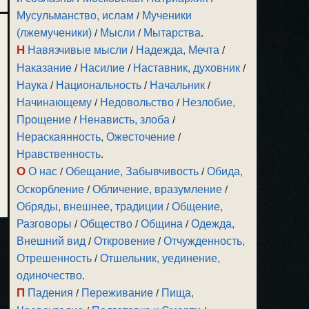
Мусульманство, ислам
/
Мученики
(лжемученики)
/
Мысли
/
Мытарства
.
Н
Навязчивые мысли
/
Надежда, Мечта
/
Наказание
/
Насилие
/
Наставник, духовник
/
Наука
/
Национальность
/
Начальник
/
Начинающему
/
Недовольство
/
Незлобие,
Прощение
/
Ненависть, злоба
/
Нераскаянность, Ожесточение
/
Нравственность
.
О
О нас
/
Обещание, Забывчивость
/
Обида,
Оскорбление
/
Обличение, вразумление
/
Обряды, внешнее, традиции
/
Общение,
Разговоры
/
Общество
/
Община
/
Одежда,
Внешний вид
/
Откровение
/
Отчужденность,
Отрешенность
/
Отшельник, уединение,
одиночество
.
П
Падения
/
Переживание
/
Пища,