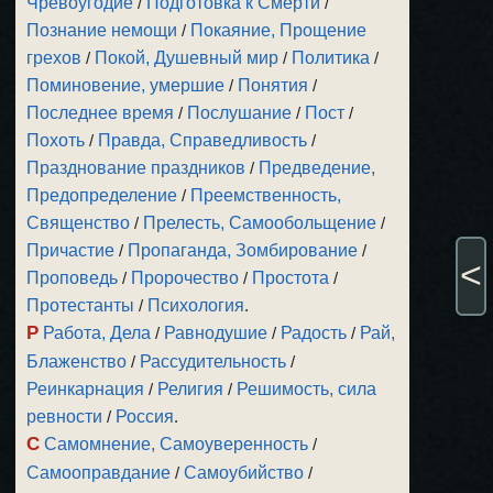
Чревоугодие
/
Подготовка к Смерти
/
Познание немощи
/
Покаяние, Прощение
грехов
/
Покой, Душевный мир
/
Политика
/
Поминовение, умершие
/
Понятия
/
Последнее время
/
Послушание
/
Пост
/
Похоть
/
Правда, Справедливость
/
Празднование праздников
/
Предведение,
Предопределение
/
Преемственность,
Священство
/
Прелесть, Самообольщение
/
Причастие
/
Пропаганда, Зомбирование
/
<
Проповедь
/
Пророчество
/
Простота
/
Протестанты
/
Психология
.
Р
Работа, Дела
/
Равнодушие
/
Радость
/
Рай,
Блаженство
/
Рассудительность
/
Реинкарнация
/
Религия
/
Решимость, сила
ревности
/
Россия
.
С
Самомнение, Самоуверенность
/
Самооправдание
/
Самоубийство
/