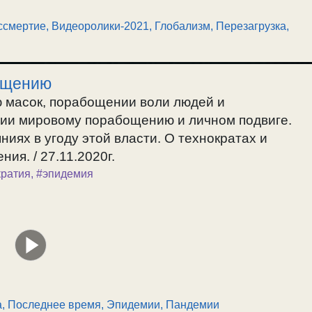
ссмертие
,
Видеоролики-2021
,
Глобализм, Перезагрузка
,
ощению
 масок, порабощении воли людей и
нии мировому порабощению и личном подвиге.
ниях в угоду этой власти. О технократах и
ия. / 27.11.2020г.
кратия
,
#эпидемия
а
,
Последнее время
,
Эпидемии, Пандемии