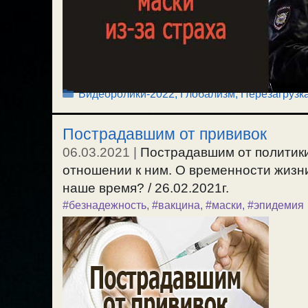
Рубрики
Видеоролики-2022
,
Глобализм, Перезагрузк
Пострадавшим от прививок
06.03.2021
|
Пострадавшим от политики г
отношении к ним. О временности жизни
наше время? / 26.02.2021г.
#безнадежность
,
#вакцина
,
#маски
,
#эпидемия