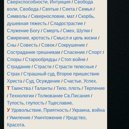
Сверхспособности, Интуиция
/
Свобода
воли, Свобода
/
Святые
/
Секта
/
Семья
/
Символы
/
Сквернословие, мат
/
Скорбь,
душевная тяжесть
/
Сладострастие
/
Служение Богу
/
Смерть
/
Смех, Шутки
/
Смирение, кротость
/
Смысл и цель жизни
/
Сны
/
Совесть
/
Совок
/
Сокрушение
/
Сострадание грешникам
/
Спасение
/
Спорт
/
Споры
/
Старообрядцы
/
Стоп войне
/
Страдание
/
Страсти
/
Страсти телесные
/
Страх
/
Страшный суд, Второе пришествие
Христа
/
Суд, Осуждение
/
Счастье, Успех
.
Т
Таинства
/
Таланты
/
Тело, плоть
/
Терпение
/
Технологии
/
Толкование Св.Писания
/
Тупость, глупость
/
Тщеславие
.
У
Удовольствие, Приятность
/
Украина, война
/
Умиление
/
Уничтожение
/
Уродство,
Красота
.