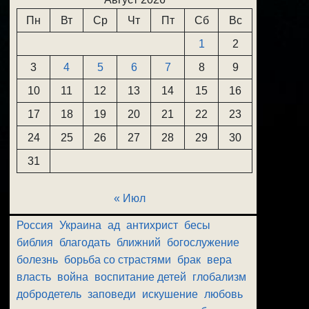
Пн
Вт
Ср
Чт
Пт
Сб
Вс
1
2
3
4
5
6
7
8
9
10
11
12
13
14
15
16
17
18
19
20
21
22
23
24
25
26
27
28
29
30
31
« Июл
Россия
Украина
ад
антихрист
бесы
библия
благодать
ближний
богослужение
болезнь
борьба со страстями
брак
вера
власть
война
воспитание детей
глобализм
добродетель
заповеди
искушение
любовь