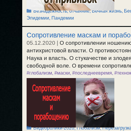
Рубрики
Безнадежность, отчаяние
,
Вечная жизнь, Бе
Эпидемии, Пандемии
Сопротивление маскам и пораб
05.12.2020
|
О сопротивлении ношению
антихристовой власти. О противостоя
Наука и власть. О стукачестве и злодея
свободной воле. О времени сопротивлен
#глобализм
,
#маски
,
#последнеевремя
,
#техно
Рубрики
Видеоролики-2020
,
Глобализм, Перезагрузк