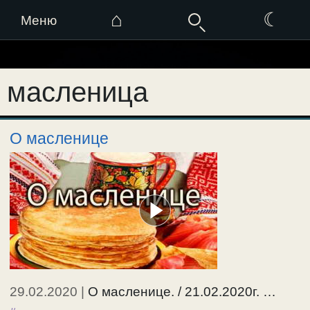
⌂
☾
Меню
Перейти
к
масленица
содержимому
О масленице
29.02.2020
|
О масленице. / 21.02.2020г. …