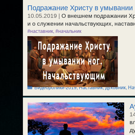
Подражание Христу в умывании 
10.05.2019
|
О внешнем подражании Хри
и о служении начальствующих, наставни
#наставник
,
#начальник
Рубрики
Видеоролики-2019
,
Наставник, духовник
,
На
А
1
в
д