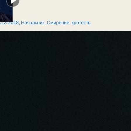
013-2018
,
Начальник
,
Смирение, кротость