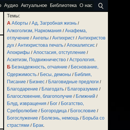
о
Аудио
Актуальное
Библиотека
О нас
Темы:
А
Аборты
/
Ад, Загробная жизнь
/
Алкоголизм, Наркомания
/
Анафема,
отлучение
/
Ангелы
/
Антихрист
/
Антихристов
дух
/
Антихристова печать
/
Апокалипсис
/
Апокрифы
/
Апостасия, отступление
/
Аскетизм, Подвижничество
/
Астрология
.
Б
Безнадежность, отчаяние
/
Беснование,
Одержимость
/
Бесы, демоны
/
Библия,
Писание
/
Бизнес
/
Благовидные предлоги
/
Благодарение
/
Благодать
/
Благоразумие
/
Благословение, благополучие
/
Ближний
/
Блуд, извращения
/
Бог
/
Богатство,
Сребролюбие
/
Богородица
/
Богословие
/
Богослужение
/
Болезнь, немощь
/
Борьба со
страстями
/
Брак
.