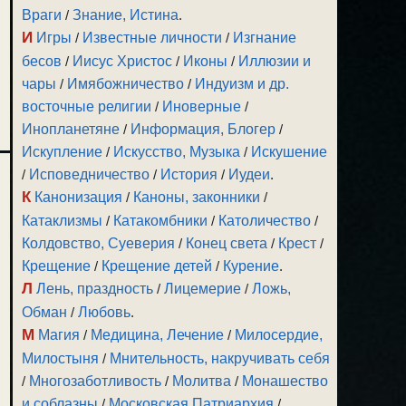
Враги
/
Знание, Истина
.
И
Игры
/
Известные личности
/
Изгнание
бесов
/
Иисус Христос
/
Иконы
/
Иллюзии и
чары
/
Имябожничество
/
Индуизм и др.
восточные религии
/
Иноверные
/
Инопланетяне
/
Информация, Блогер
/
Искупление
/
Искусство, Музыка
/
Искушение
/
Исповедничество
/
История
/
Иудеи
.
К
Канонизация
/
Каноны, законники
/
Катаклизмы
/
Катакомбники
/
Католичество
/
Колдовство, Суеверия
/
Конец света
/
Крест
/
Крещение
/
Крещение детей
/
Курение
.
Л
Лень, праздность
/
Лицемерие
/
Ложь,
Обман
/
Любовь
.
М
Магия
/
Медицина, Лечение
/
Милосердие,
Милостыня
/
Мнительность, накручивать себя
/
Многозаботливость
/
Молитва
/
Монашество
и соблазны
/
Московская Патриархия
/