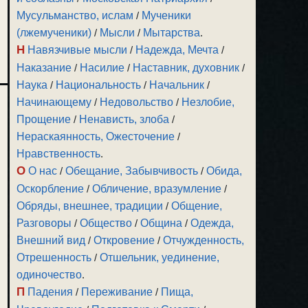
Мусульманство, ислам
/
Мученики
(лжемученики)
/
Мысли
/
Мытарства
.
Н
Навязчивые мысли
/
Надежда, Мечта
/
Наказание
/
Насилие
/
Наставник, духовник
/
Наука
/
Национальность
/
Начальник
/
Начинающему
/
Недовольство
/
Незлобие,
Прощение
/
Ненависть, злоба
/
Нераскаянность, Ожесточение
/
Нравственность
.
О
О нас
/
Обещание, Забывчивость
/
Обида,
Оскорбление
/
Обличение, вразумление
/
Обряды, внешнее, традиции
/
Общение,
Разговоры
/
Общество
/
Община
/
Одежда,
Внешний вид
/
Откровение
/
Отчужденность,
Отрешенность
/
Отшельник, уединение,
одиночество
.
П
Падения
/
Переживание
/
Пища,