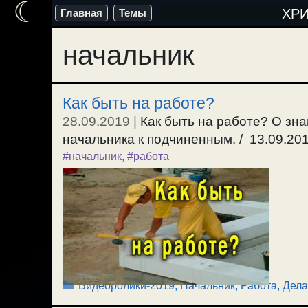
☾
Перейти
ХР
Главная
Темы
к
начальник
содержимому
Как быть на работе?
28.09.2019
|
Как быть на работе? О зн
начальника к подчиненным. / 13.09.201
#начальник
,
#работа
Рубрики
Видеоролики-2019
,
Начальник
,
Работа, Дела