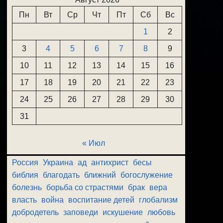
Пн
Вт
Ср
Чт
Пт
Сб
Вс
1
2
3
4
5
6
7
8
9
10
11
12
13
14
15
16
17
18
19
20
21
22
23
24
25
26
27
28
29
30
31
« Июл
Россия
Украина
ад
антихрист
бесы
библия
благодать
ближний
богослужение
болезнь
борьба со страстями
брак
вера
власть
война
воспитание детей
глобализм
добродетель
заповеди
искушение
любовь