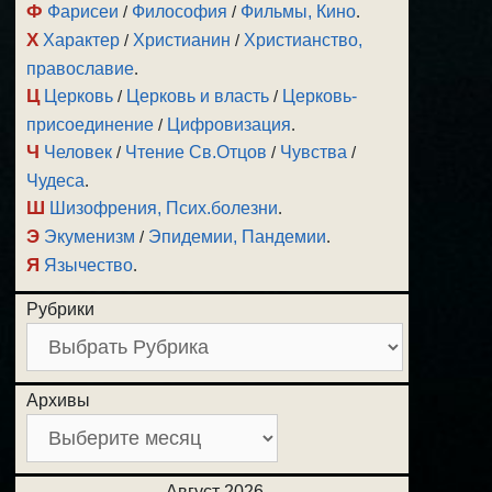
Ф
Фарисеи
/
Философия
/
Фильмы, Кино
.
Х
Характер
/
Христианин
/
Христианство,
православие
.
Ц
Церковь
/
Церковь и власть
/
Церковь-
присоединение
/
Цифровизация
.
Ч
Человек
/
Чтение Св.Отцов
/
Чувства
/
Чудеса
.
Ш
Шизофрения, Псих.болезни
.
Э
Экуменизм
/
Эпидемии, Пандемии
.
Я
Язычество
.
Рубрики
Архивы
Август 2026