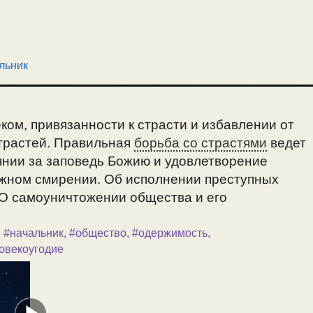
льник
ком, привязанности к страсти и избавлении от
страстей. Правильная
борьба со страстями
ведет
оянии за заповедь Божию и удовлетворение
ложном смирении. Об исполнении преступных
 О самоуничтожении общества и его
,
#начальник
,
#общество
,
#одержимость
,
овекоугодие