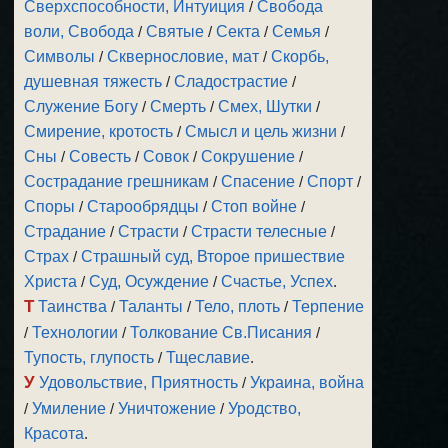
Сверхспособности, Интуиция
/
Свобода
воли, Свобода
/
Святые
/
Секта
/
Семья
/
Символы
/
Сквернословие, мат
/
Скорбь,
душевная тяжесть
/
Сладострастие
/
Служение Богу
/
Смерть
/
Смех, Шутки
/
Смирение, кротость
/
Смысл и цель жизни
/
Сны
/
Совесть
/
Совок
/
Сокрушение
/
Сострадание грешникам
/
Спасение
/
Спорт
/
Споры
/
Старообрядцы
/
Стоп войне
/
Страдание
/
Страсти
/
Страсти телесные
/
Страх
/
Страшный суд, Второе пришествие
Христа
/
Суд, Осуждение
/
Счастье, Успех
.
Т
Таинства
/
Таланты
/
Тело, плоть
/
Терпение
/
Технологии
/
Толкование Св.Писания
/
Тупость, глупость
/
Тщеславие
.
У
Удовольствие, Приятность
/
Украина, война
/
Умиление
/
Уничтожение
/
Уродство,
Красота
.