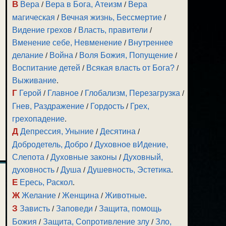
В
Вера
/
Вера в Бога, Атеизм
/
Вера
магическая
/
Вечная жизнь, Бессмертие
/
Видение грехов
/
Власть, правители
/
Вменение себе, Невменение
/
Внутреннее
делание
/
Война
/
Воля Божия, Попущение
/
Воспитание детей
/
Всякая власть от Бога?
/
Выживание
.
Г
Герой
/
Главное
/
Глобализм, Перезагрузка
/
Гнев, Раздражение
/
Гордость
/
Грех,
грехопадение
.
Д
Депрессия, Уныние
/
Десятина
/
Добродетель, Добро
/
Духовное вИдение,
Слепота
/
Духовные законы
/
Духовный,
духовность
/
Душа
/
Душевность, Эстетика
.
Е
Ересь, Раскол
.
Ж
Желание
/
Женщина
/
Животные
.
З
Зависть
/
Заповеди
/
Защита, помощь
Божия
/
Защита, Сопротивление злу
/
Зло,