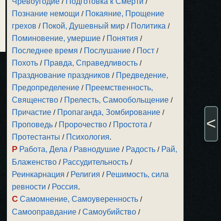
Чревоугодие
/
Подготовка к Смерти
/
Познание немощи
/
Покаяние, Прощение
грехов
/
Покой, Душевный мир
/
Политика
/
Поминовение, умершие
/
Понятия
/
Последнее время
/
Послушание
/
Пост
/
Похоть
/
Правда, Справедливость
/
Празднование праздников
/
Предведение,
Предопределение
/
Преемственность,
Священство
/
Прелесть, Самообольщение
/
Причастие
/
Пропаганда, Зомбирование
/
<
Проповедь
/
Пророчество
/
Простота
/
Протестанты
/
Психология
.
Р
Работа, Дела
/
Равнодушие
/
Радость
/
Рай,
Блаженство
/
Рассудительность
/
Реинкарнация
/
Религия
/
Решимость, сила
ревности
/
Россия
.
С
Самомнение, Самоуверенность
/
Самооправдание
/
Самоубийство
/