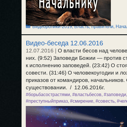
Рубрики
Видеоролики-2019
,
Власть, правители
,
Нача
Видео-беседа 12.06.2016
12.07.2016
|
О власти бесов над челове
них. (9:52) Заповеди Божии — против 
к исполнению заповедей. (23:42) О ст
совести. (31:46) О человекоугодии и 
приказов от командиров, начальников.
существовании. / 12.06.2016г.
#борьбасострастями
,
#властьбесов
,
#заповеди
#преступныйприказ
,
#смирение
,
#совесть
,
#чел