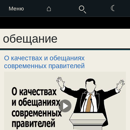
⌂
☾
Меню
Перейти
к
обещание
содержимому
О качествах и обещаниях
современных правителей