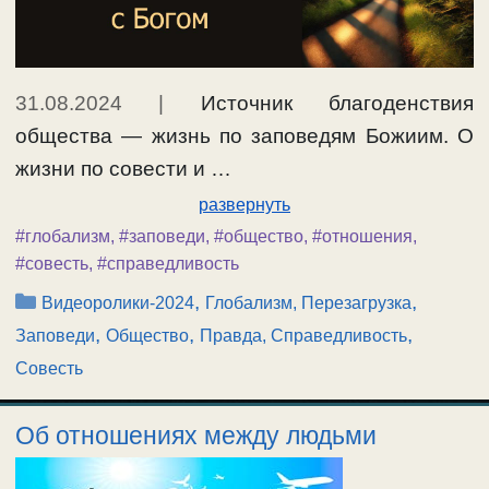
31.08.2024
|
Источник благоденствия
общества — жизнь по заповедям Божиим. О
жизни по совести и …
развернуть
#глобализм
,
#заповеди
,
#общество
,
#отношения
,
#совесть
,
#справедливость
Рубрики
,
,
Видеоролики-2024
Глобализм, Перезагрузка
,
,
,
Заповеди
Общество
Правда, Справедливость
Совесть
Об отношениях между людьми