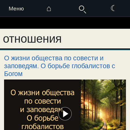
⌂
☾
Меню
Перейти
к
отношения
содержимому
О жизни общества по совести и
заповедям. О борьбе глобалистов с
Богом