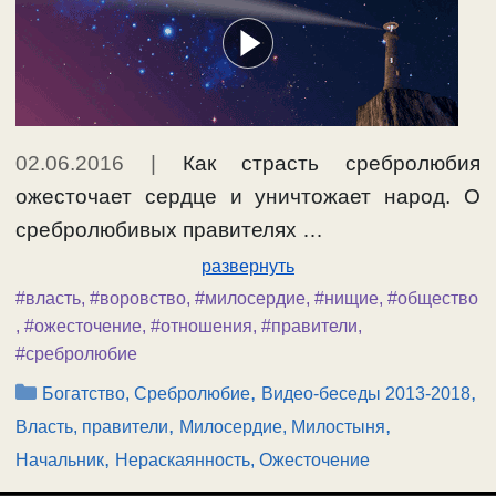
02.06.2016
|
Как страсть сребролюбия
ожесточает сердце и уничтожает народ. О
сребролюбивых правителях …
развернуть
#власть
,
#воровство
,
#милосердие
,
#нищие
,
#общество
,
#ожесточение
,
#отношения
,
#правители
,
#сребролюбие
Рубрики
,
,
Богатство, Сребролюбие
Видео-беседы 2013-2018
,
,
Власть, правители
Милосердие, Милостыня
,
Начальник
Нераскаянность, Ожесточение