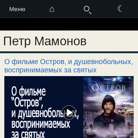
⌂
☾
Меню
Перейти
к
Петр Мамонов
содержимому
О фильме Остров, и душевнобольных,
воспринимаемых за святых