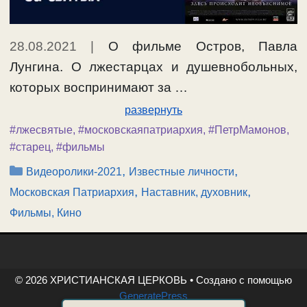
28.08.2021
|
О фильме Остров, Павла
Лунгина. О лжестарцах и душевнобольных,
которых воспринимают за …
развернуть
#лжесвятые
,
#московскаяпатриархия
,
#ПетрМамонов
,
#старец
,
#фильмы
Рубрики
,
,
Видеоролики-2021
Известные личности
,
,
Московская Патриархия
Наставник, духовник
Фильмы, Кино
© 2026 ХРИСТИАНСКАЯ ЦЕРКОВЬ
• Создано с помощью
GeneratePress