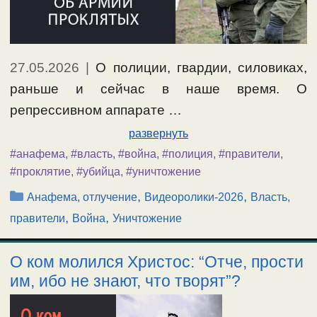
27.05.2026
|
О полиции, гвардии, силовиках,
раньше и сейчас в наше время. О
репрессивном аппарате …
развернуть
#анафема
,
#власть
,
#война
,
#полиция
,
#правители
,
#проклятие
,
#убийца
,
#уничтожение
Рубрики
,
,
Анафема, отлучение
Видеоролики-2026
Власть,
,
,
правители
Война
Уничтожение
О ком молился Христос: “Отче, прости
им, ибо не знают, что творят”?