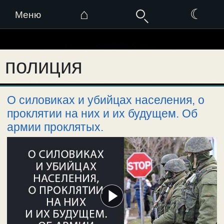
⌂
☾
Меню
Перейти
к
полиция
содержимому
О силовиках и убийцах населения, о
проклятии на них и их будущем. Об
армии проклятых.