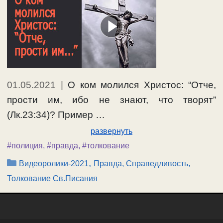
01.05.2021
|
О ком молился Христос: “Отче,
прости им, ибо не знают, что творят”
(Лк.23:34)? Пример …
развернуть
#полиция
,
#правда
,
#толкование
Рубрики
,
,
Видеоролики-2021
Правда, Справедливость
Толкование Св.Писания