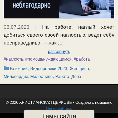
08.07.2023
|
На работе, наглый хочет
добиться своего своей наглостью, ведет себя
несправедливо, — как …
развернуть
#наглость
,
#помощьнуждающимся
,
#работа
Рубрики
,
,
,
Ближний
Видеоролики-2023
Женщина
,
Милосердие, Милостыня
Работа, Дела
© 2026 ХРИСТИАНСКАЯ ЦЕРКОВЬ
• Создано с помощью
GeneratePress
Темы сайта