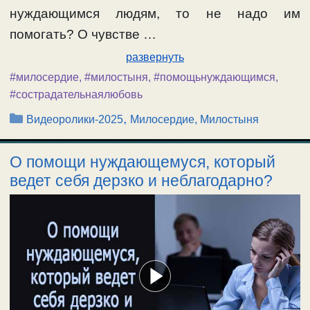
нуждающимся людям, то не надо им
помогать? О чувстве …
развернуть
#милосердие
,
#милостыня
,
#помощьнуждающимся
,
#сострадательнаялюбовь
Рубрики
,
Видеоролики-2025
Милосердие, Милостыня
О помощи нуждающемуся, который
ведет себя дерзко и неблагодарно?