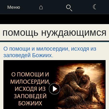
⌂
☾
Меню
Перейти
к
помощь нуждающимся
содержимому
О помощи и милосердии, исходя из
заповедей Божиих.