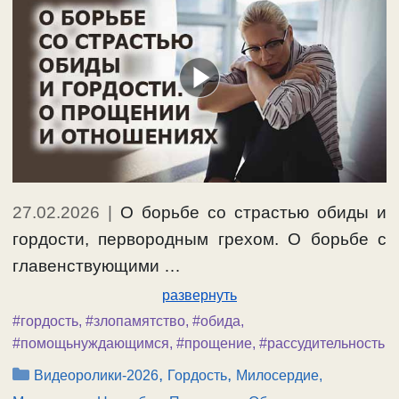
27.02.2026
|
О борьбе со страстью обиды и
гордости, первородным грехом. О борьбе с
главенствующими …
развернуть
#гордость
,
#злопамятство
,
#обида
,
#помощьнуждающимся
,
#прощение
,
#рассудительность
Рубрики
,
,
Видеоролики-2026
Гордость
Милосердие,