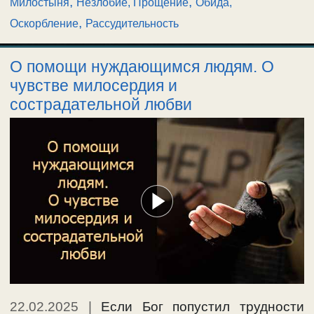
,
,
Милостыня
Незлобие, Прощение
Обида,
,
Оскорбление
Рассудительность
О помощи нуждающимся людям. О
чувстве милосердия и
сострадательной любви
22.02.2025
|
Если Бог попустил трудности