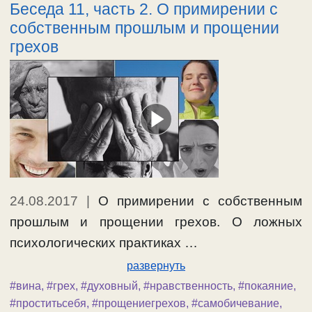
Беседа 11, часть 2. О примирении с
собственным прошлым и прощении
грехов
24.08.2017
|
О примирении с собственным
прошлым и прощении грехов. О ложных
психологических практиках …
развернуть
#вина
,
#грех
,
#духовный
,
#нравственность
,
#покаяние
,
#проститьсебя
,
#прощениегрехов
,
#самобичевание
,