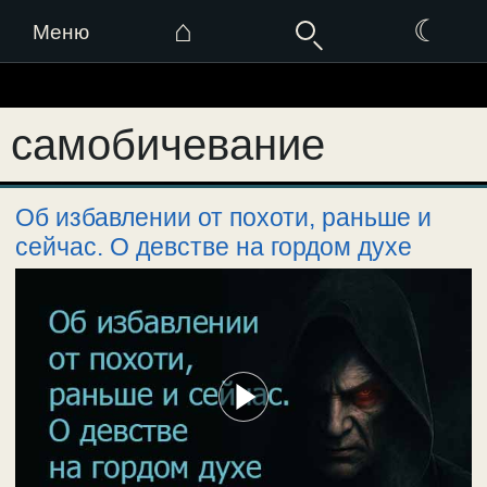
⌂
☾
Меню
Перейти
к
самобичевание
содержимому
Об избавлении от похоти, раньше и
сейчас. О девстве на гордом духе