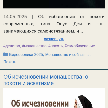
14.05.2025
|
Об избавлении от похоти
современных, типа Опус Деи и т.п.,
занимающихся самоистязанием, и …
развернуть
#девство
,
#монашество
,
#похоть
,
#самобичевание
Рубрики
,
,
Видеоролики-2025
Монашество и соблазны
Похоть
Об исчезновении монашества, о
похоти и аскетизме