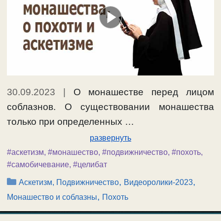
30.09.2023
|
О монашестве перед лицом
соблазнов. О существовании монашества
только при определенных …
развернуть
#аскетизм
,
#монашество
,
#подвижничество
,
#похоть
,
#самобичевание
,
#целибат
Рубрики
,
,
Аскетизм, Подвижничество
Видеоролики-2023
,
Монашество и соблазны
Похоть