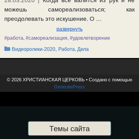
28.03.2020
|
Когда все валится из рук и не
можешь самореализоваться; как
преодолевать это искушение. О …
развернуть
#работа
,
#самореализация
,
#удовлетворение
Рубрики
,
Видеоролики-2020
Работа, Дела
© 2026 ХРИСТИАНСКАЯ ЦЕРКОВЬ
• Создано с помощью
GeneratePress
Темы сайта