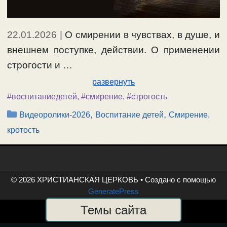
22.01.2026
|
О смирении в чувствах, в душе, и
внешнем поступке, действии. О применении
строгости и …
развернуть
#воспитаниедетей
,
#смирение
,
#строгость
Рубрики
,
,
Видеоролики-2026
Воспитание детей
Смирение,
кротость
© 2026 ХРИСТИАНСКАЯ ЦЕРКОВЬ
• Создано с помощью
GeneratePress
Темы сайта