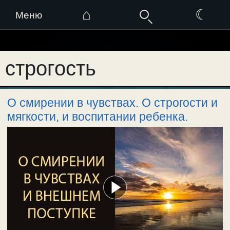
⌂
☾
Меню
Перейти
к
строгость
содержимому
О смирении в чувствах. О строгости и
мягкости, и воспитании ребенка.