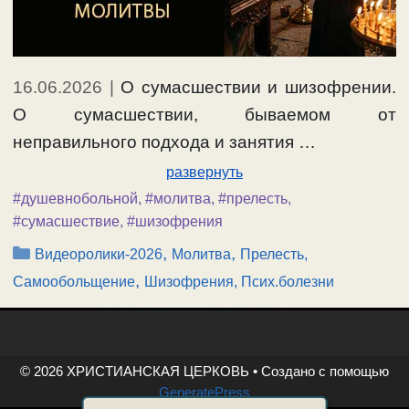
16.06.2026
|
О сумасшествии и шизофрении.
О сумасшествии, бываемом от
неправильного подхода и занятия …
развернуть
#душевнобольной
,
#молитва
,
#прелесть
,
#сумасшествие
,
#шизофрения
Рубрики
,
,
Видеоролики-2026
Молитва
Прелесть,
,
Самообольщение
Шизофрения, Псих.болезни
© 2026 ХРИСТИАНСКАЯ ЦЕРКОВЬ
• Создано с помощью
GeneratePress