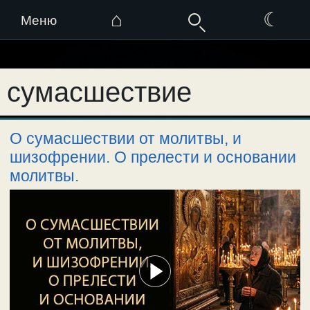
⌂
☾
Меню
Перейти
к
сумасшествие
содержимому
О сумасшествии от молитвы, и
шизофрении. О прелести и основании
молитвы.