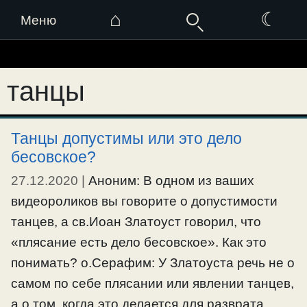
⌂
☾
Меню
Перейти
к
танцы
содержимому
Танцы допустимы или это дело
бесовское?
27.12.2020
|
Аноним: В одном из ваших
видеороликов вы говорите о допустимости
танцев, а св.Иоан Златоуст говорил, что
«плясание есть дело бесовское». Как это
понимать? о.Серафим: У Златоуста речь не о
самом по себе плясании или явлении танцев,
а о том, когда это делается для разврата,