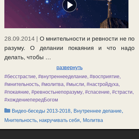
28.09.2014
|
О мнительности и ревности не по
разуму. О делании покаяния и что надо
делать, чтобы …
развернуть
#бесстрастие
,
#внутреннееделание
,
#восприятие
,
#мнительность
,
#молитва
,
#мысли
,
#настройдуха
,
#покаяние
,
#ревностьнепоразуму
,
#спасение
,
#страсти
,
#хождениепередБогом
Рубрики
,
,
Видео-беседы 2013-2018
Внутреннее делание
,
Мнительность, накручивать себя
Молитва