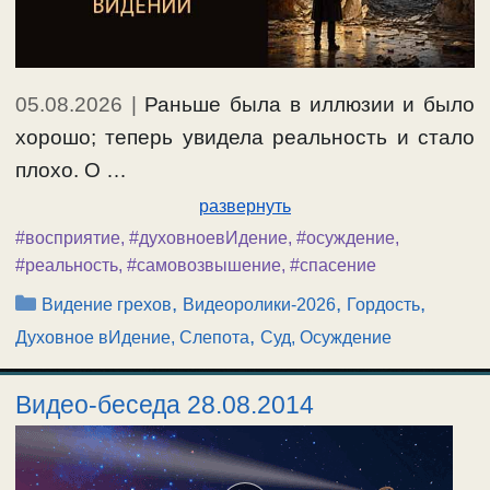
05.08.2026
|
Раньше была в иллюзии и было
хорошо; теперь увидела реальность и стало
плохо. О …
развернуть
#восприятие
,
#духовноевИдение
,
#осуждение
,
#реальность
,
#самовозвышение
,
#спасение
Рубрики
,
,
,
Видение грехов
Видеоролики-2026
Гордость
,
Духовное вИдение, Слепота
Суд, Осуждение
Видео-беседа 28.08.2014