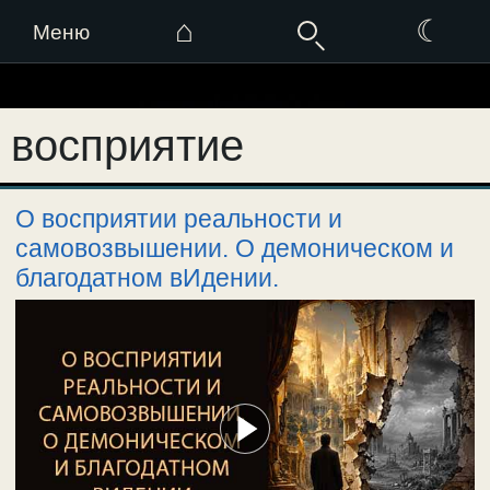
⌂
☾
Меню
Перейти
к
восприятие
содержимому
О восприятии реальности и
самовозвышении. О демоническом и
благодатном вИдении.