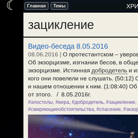
☾
Перейти
ХР
Главная
Темы
к
зацикление
содержимому
Видео-беседа 8.05.2016
08.06.2016
|
О протестантском – уверов
Об экзорцизме, изгнании бесов, в общ
экзорцизме. Истинная
добродетель
и и
кого они повелели не слушать. (50:12
и нашем отношении к ним. (1:08:40) О
от этого. / 8.05.2016г.
#апостолы
,
#вера
,
#добродетель
,
#зацикление
,
#смиряющиеобстоятельства
,
#спасение
,
#экзо