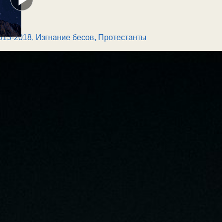
013-2018
,
Изгнание бесов
,
Протестанты