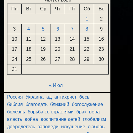
Пн
Вт
Ср
Чт
Пт
Сб
Вс
1
2
3
4
5
6
7
8
9
10
11
12
13
14
15
16
17
18
19
20
21
22
23
24
25
26
27
28
29
30
31
« Июл
Россия
Украина
ад
антихрист
бесы
библия
благодать
ближний
богослужение
болезнь
борьба со страстями
брак
вера
власть
война
воспитание детей
глобализм
добродетель
заповеди
искушение
любовь