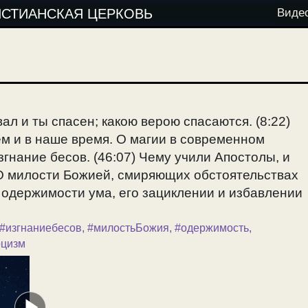
ИСТИАНСКАЯ ЦЕРКОВЬ
Виде
ал и ты спасен; какою верою спасаются. (8:22)
ем и в наше время. О магии в современном
згнание бесов. (46:07) Чему учили Апостолы, и
) О милости Божией, смиряющих обстоятельствах
б одержимости ума, его зациклении и избавлении
#изгнаниебесов
,
#милостьБожия
,
#одержимость
,
рцизм