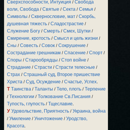
Сверхспособности, Интуиция
/
Свобода
воли, Свобода
/
Святые
/
Секта
/
Семья
/
Символы
/
Сквернословие, мат
/
Скорбь,
душевная тяжесть
/
Сладострастие
/
Служение Богу
/
Смерть
/
Смех, Шутки
/
Смирение, кротость
/
Смысл и цель жизни
/
Сны
/
Совесть
/
Совок
/
Сокрушение
/
Сострадание грешникам
/
Спасение
/
Спорт
/
Споры
/
Старообрядцы
/
Стоп войне
/
Страдание
/
Страсти
/
Страсти телесные
/
Страх
/
Страшный суд, Второе пришествие
Христа
/
Суд, Осуждение
/
Счастье, Успех
.
Т
Таинства
/
Таланты
/
Тело, плоть
/
Терпение
/
Технологии
/
Толкование Св.Писания
/
Тупость, глупость
/
Тщеславие
.
У
Удовольствие, Приятность
/
Украина, война
/
Умиление
/
Уничтожение
/
Уродство,
Красота
.