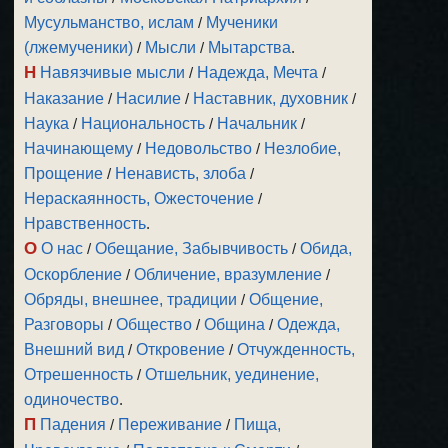
Мусульманство, ислам
/
Мученики
(лжемученики)
/
Мысли
/
Мытарства
.
Н
Навязчивые мысли
/
Надежда, Мечта
/
Наказание
/
Насилие
/
Наставник, духовник
/
Наука
/
Национальность
/
Начальник
/
Начинающему
/
Недовольство
/
Незлобие,
Прощение
/
Ненависть, злоба
/
Нераскаянность, Ожесточение
/
Нравственность
.
О
О нас
/
Обещание, Забывчивость
/
Обида,
Оскорбление
/
Обличение, вразумление
/
Обряды, внешнее, традиции
/
Общение,
Разговоры
/
Общество
/
Община
/
Одежда,
Внешний вид
/
Откровение
/
Отчужденность,
Отрешенность
/
Отшельник, уединение,
одиночество
.
П
Падения
/
Переживание
/
Пища,