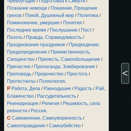
Чревоугодие
/
Подготовка к Смерти
/
Познание немощи
/
Покаяние, Прощение
грехов
/
Покой, Душевный мир
/
Политика
/
Поминовение, умершие
/
Понятия
/
Последнее время
/
Послушание
/
Пост
/
Похоть
/
Правда, Справедливость
/
Празднование праздников
/
Предведение,
Предопределение
/
Преемственность,
Священство
/
Прелесть, Самообольщение
/
Причастие
/
Пропаганда, Зомбирование
/
<
Проповедь
/
Пророчество
/
Простота
/
Протестанты
/
Психология
.
Р
Работа, Дела
/
Равнодушие
/
Радость
/
Рай,
Блаженство
/
Рассудительность
/
Реинкарнация
/
Религия
/
Решимость, сила
ревности
/
Россия
.
С
Самомнение, Самоуверенность
/
Самооправдание
/
Самоубийство
/