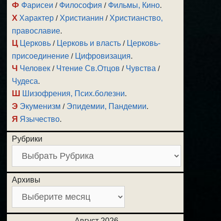
Ф
Фарисеи
/
Философия
/
Фильмы, Кино
.
Х
Характер
/
Христианин
/
Христианство,
православие
.
Ц
Церковь
/
Церковь и власть
/
Церковь-
присоединение
/
Цифровизация
.
Ч
Человек
/
Чтение Св.Отцов
/
Чувства
/
Чудеса
.
Ш
Шизофрения, Псих.болезни
.
Э
Экуменизм
/
Эпидемии, Пандемии
.
Я
Язычество
.
Рубрики
Архивы
Август 2026