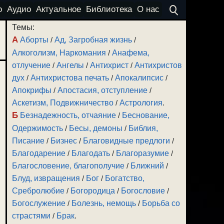
о
Аудио
Актуальное
Библиотека
О нас
Темы:
А
Аборты
/
Ад, Загробная жизнь
/
Алкоголизм, Наркомания
/
Анафема,
отлучение
/
Ангелы
/
Антихрист
/
Антихристов
дух
/
Антихристова печать
/
Апокалипсис
/
Апокрифы
/
Апостасия, отступление
/
Аскетизм, Подвижничество
/
Астрология
.
Б
Безнадежность, отчаяние
/
Беснование,
Одержимость
/
Бесы, демоны
/
Библия,
Писание
/
Бизнес
/
Благовидные предлоги
/
Благодарение
/
Благодать
/
Благоразумие
/
Благословение, благополучие
/
Ближний
/
Блуд, извращения
/
Бог
/
Богатство,
Сребролюбие
/
Богородица
/
Богословие
/
Богослужение
/
Болезнь, немощь
/
Борьба со
страстями
/
Брак
.