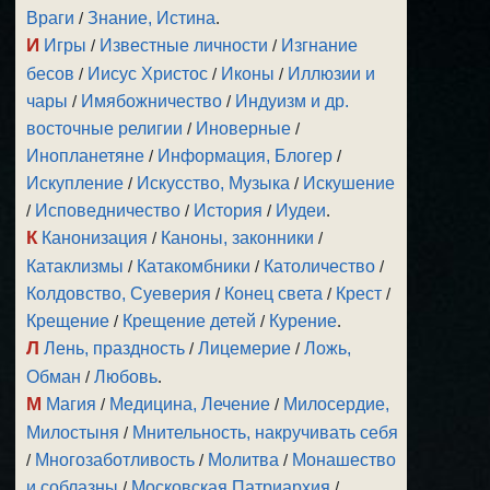
Враги
/
Знание, Истина
.
И
Игры
/
Известные личности
/
Изгнание
бесов
/
Иисус Христос
/
Иконы
/
Иллюзии и
чары
/
Имябожничество
/
Индуизм и др.
восточные религии
/
Иноверные
/
Инопланетяне
/
Информация, Блогер
/
Искупление
/
Искусство, Музыка
/
Искушение
/
Исповедничество
/
История
/
Иудеи
.
К
Канонизация
/
Каноны, законники
/
Катаклизмы
/
Катакомбники
/
Католичество
/
Колдовство, Суеверия
/
Конец света
/
Крест
/
Крещение
/
Крещение детей
/
Курение
.
Л
Лень, праздность
/
Лицемерие
/
Ложь,
Обман
/
Любовь
.
М
Магия
/
Медицина, Лечение
/
Милосердие,
Милостыня
/
Мнительность, накручивать себя
/
Многозаботливость
/
Молитва
/
Монашество
и соблазны
/
Московская Патриархия
/