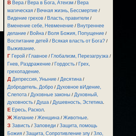
В
Вера
/
Вера в Бога, Атеизм
/
Вера
магическая
/
Вечная жизнь, Бессмертие
/
Видение грехов
/
Власть, правители
/
Вменение себе, Невменение
/
Внутреннее
делание
/
Война
/
Воля Божия, Попущение
/
Воспитание детей
/
Всякая власть от Бога?
/
Выживание
.
Г
Герой
/
Главное
/
Глобализм, Перезагрузка
/
Гнев, Раздражение
/
Гордость
/
Грех,
грехопадение
.
Д
Депрессия, Уныние
/
Десятина
/
Добродетель, Добро
/
Духовное вИдение,
Слепота
/
Духовные законы
/
Духовный,
духовность
/
Душа
/
Душевность, Эстетика
.
Е
Ересь, Раскол
.
Ж
Желание
/
Женщина
/
Животные
.
З
Зависть
/
Заповеди
/
Защита, помощь
Божия
/
Защита, Сопротивление злу
/
Зло,