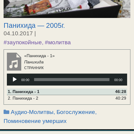
Панихида — 2005г.
04.10.2017
|
#заупокойные
,
#молитва
«Панихида - 1»
Панихида
СТРАННИК
Аудиоплеер
00:00
00:00
1.
Панихида - 1
46:28
2.
Панихида - 2
40:29
Рубрики
Аудио-Молитвы
,
Богослужение,
Поминовение умерших