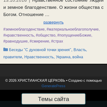
13.10.2016
|
Нравственное состояние людей
и земное благоденствие. О жизни общества с
Богом. Отношение …
развернуть
#земноеблагоденствие
,
#материальноеблагополучие
,
#нравственность
,
#общество
,
#попущениеБожие
,
#равнодушие
,
#смирение
,
#страх
Рубрики
,
Беседы "С духовной точки зрения"
Власть,
,
,
правители
Нравственность
Украина, война
© 2026 ХРИСТИАНСКАЯ ЦЕРКОВЬ
• Создано с помощью
GeneratePress
Темы сайта