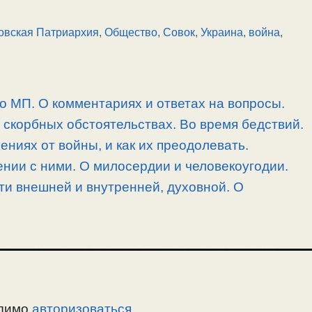
овская Патриархия
,
Общество
,
Совок
,
Украина, война
,
 о МП. О комментариях и ответах на вопросы.
скорбных обстоятельствах. Во время бедствий.
ниях от войны, и как их преодолевать.
нии с ними. О милосердии и человекоугодии.
и внешней и внутренней, духовной. О
одимо
авторизоваться
.