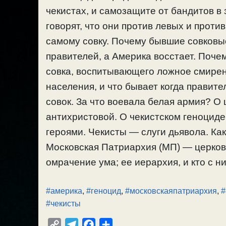
чекистах, и самозащите от бандитов в
говорят, что они против левых и против
самому совку. Почему бывшие совковы
правителей, а Америка восстает. Поче
совка, воспитывающего ложное смирен
населения, и что бывает когда правите
совок. За что воевала белая армия? О 
антихристовой. О чекистском геноциде,
героями. Чекисты — слуги дьявола. Ка
Московская Патриархия (МП) — церковь
омрачение ума; ее иерархия, и кто с ни
#америка
,
#геноцид
,
#московскаяпатриархия
,
#
#чекисты
C
T
F
О