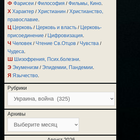
Ф
Фарисеи
/
Философия
/
Фильмы, Кино
.
Х
Характер
/
Христианин
/
Христианство,
православие
.
Ц
Церковь
/
Церковь и власть
/
Церковь-
присоединение
/
Цифровизация
.
Ч
Человек
/
Чтение Св.Отцов
/
Чувства
/
Чудеса
.
Ш
Шизофрения, Псих.болезни
.
Э
Экуменизм
/
Эпидемии, Пандемии
.
Я
Язычество
.
Рубрики
Архивы
Август 2026