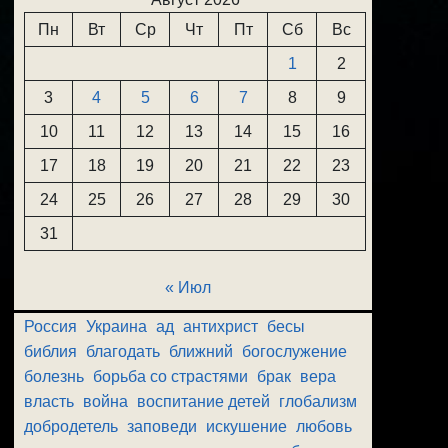
Пн
Вт
Ср
Чт
Пт
Сб
Вс
1
2
3
4
5
6
7
8
9
10
11
12
13
14
15
16
17
18
19
20
21
22
23
24
25
26
27
28
29
30
31
« Июл
Россия
Украина
ад
антихрист
бесы
библия
благодать
ближний
богослужение
болезнь
борьба со страстями
брак
вера
власть
война
воспитание детей
глобализм
добродетель
заповеди
искушение
любовь