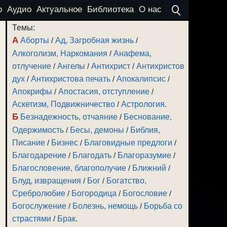
о
Аудио
Актуальное
Библиотека
О нас
Темы:
А
Аборты
/
Ад, Загробная жизнь
/
Алкоголизм, Наркомания
/
Анафема,
отлучение
/
Ангелы
/
Антихрист
/
Антихристов
дух
/
Антихристова печать
/
Апокалипсис
/
Апокрифы
/
Апостасия, отступление
/
Аскетизм, Подвижничество
/
Астрология
.
Б
Безнадежность, отчаяние
/
Беснование,
Одержимость
/
Бесы, демоны
/
Библия,
Писание
/
Бизнес
/
Благовидные предлоги
/
Благодарение
/
Благодать
/
Благоразумие
/
Благословение, благополучие
/
Ближний
/
Блуд, извращения
/
Бог
/
Богатство,
Сребролюбие
/
Богородица
/
Богословие
/
Богослужение
/
Болезнь, немощь
/
Борьба со
страстями
/
Брак
.