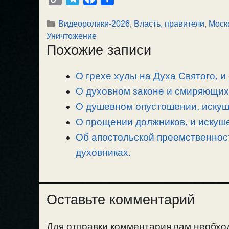
o
e
a
т
Рубрики
Видеоролики-2026
,
Власть, правители
,
Моск
p
l
c
п
Уничтожение
y
e
e
р
Похожие записи
L
g
b
а
i
r
o
в
О грехе хулы на Духа Святого, и
n
a
o
и
О духовном законе и смиряющих 
k
m
k
т
ь
О душевном опустошении, искуше
О прощении должников, и искуше
Об апостольской преемственност
духовниках.
Оставьте комментарий
Для отправки комментария вам необх