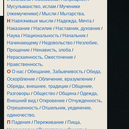
Мусульманство, ислам
/
Мученики
(лжемученики)
/
Мысли
/
Мытарства
.
Н
Навязчивые мысли
/
Надежда, Мечта
/
Наказание
/
Насилие
/
Наставник, духовник
/
Наука
/
Национальность
/
Начальник
/
Начинающему
/
Недовольство
/
Незлобие,
Прощение
/
Ненависть, злоба
/
Нераскаянность, Ожесточение
/
Нравственность
.
О
О нас
/
Обещание, Забывчивость
/
Обида,
Оскорбление
/
Обличение, вразумление
/
Обряды, внешнее, традиции
/
Общение,
Разговоры
/
Общество
/
Община
/
Одежда,
Внешний вид
/
Откровение
/
Отчужденность,
Отрешенность
/
Отшельник, уединение,
одиночество
.
П
Падения
/
Переживание
/
Пища,