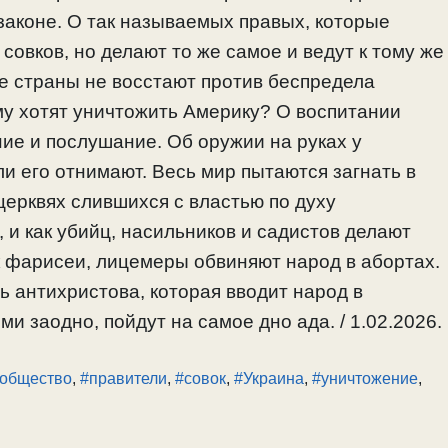
 законе. О так называемых правых, которые
 совков, но делают то же самое и ведут к тому же
е страны не восстают против беспредела
му хотят уничтожить Америку? О воспитании
ие и послушание. Об оружии на руках у
ли его отнимают. Весь мир пытаются загнать в
церквях слившихся с властью по духу
 и как убийц, насильников и садистов делают
к фарисеи, лицемеры обвиняют народ в абортах.
 антихристова, которая вводит народ в
ми заодно, пойдут на самое дно ада. / 1.02.2026.
общество
,
#правители
,
#совок
,
#Украина
,
#уничтожение
,