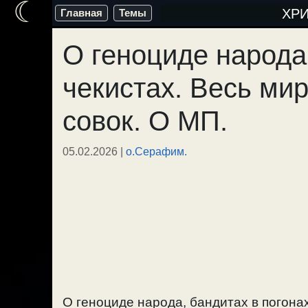
☾
Перейти
ХР
Главная
Темы
к
О геноциде народа
содержимому
чекистах. Весь мир
совок. О МП.
05.02.2026
|
о.Серафим.
О геноциде народа, бандитах в погона