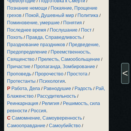
Чревоугодие
/
Подготовка к Смерти
/
Познание немощи
/
Покаяние, Прощение
грехов
/
Покой, Душевный мир
/
Политика
/
Поминовение, умершие
/
Понятия
/
Последнее время
/
Послушание
/
Пост
/
Похоть
/
Правда, Справедливость
/
Празднование праздников
/
Предведение,
Предопределение
/
Преемственность,
Священство
/
Прелесть, Самообольщение
/
Причастие
/
Пропаганда, Зомбирование
/
<
Проповедь
/
Пророчество
/
Простота
/
Протестанты
/
Психология
.
Р
Работа, Дела
/
Равнодушие
/
Радость
/
Рай,
Блаженство
/
Рассудительность
/
Реинкарнация
/
Религия
/
Решимость, сила
ревности
/
Россия
.
С
Самомнение, Самоуверенность
/
Самооправдание
/
Самоубийство
/