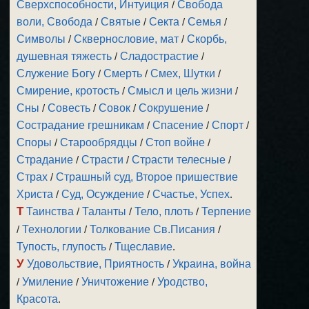
Сверхспособности, Интуиция
/
Свобода
воли, Свобода
/
Святые
/
Секта
/
Семья
/
Символы
/
Сквернословие, мат
/
Скорбь,
душевная тяжесть
/
Сладострастие
/
Служение Богу
/
Смерть
/
Смех, Шутки
/
Смирение, кротость
/
Смысл и цель жизни
/
Сны
/
Совесть
/
Совок
/
Сокрушение
/
Сострадание грешникам
/
Спасение
/
Спорт
/
Споры
/
Старообрядцы
/
Стоп войне
/
Страдание
/
Страсти
/
Страсти телесные
/
Страх
/
Страшный суд, Второе пришествие
Христа
/
Суд, Осуждение
/
Счастье, Успех
.
Т
Таинства
/
Таланты
/
Тело, плоть
/
Терпение
/
Технологии
/
Толкование Св.Писания
/
Тупость, глупость
/
Тщеславие
.
У
Удовольствие, Приятность
/
Украина, война
/
Умиление
/
Уничтожение
/
Уродство,
Красота
.