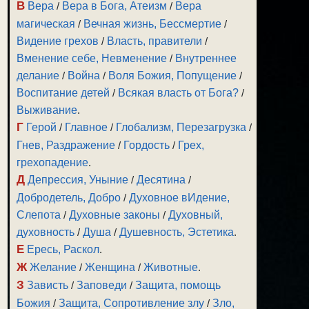
В
Вера
/
Вера в Бога, Атеизм
/
Вера
магическая
/
Вечная жизнь, Бессмертие
/
Видение грехов
/
Власть, правители
/
Вменение себе, Невменение
/
Внутреннее
делание
/
Война
/
Воля Божия, Попущение
/
Воспитание детей
/
Всякая власть от Бога?
/
Выживание
.
Г
Герой
/
Главное
/
Глобализм, Перезагрузка
/
Гнев, Раздражение
/
Гордость
/
Грех,
грехопадение
.
Д
Депрессия, Уныние
/
Десятина
/
Добродетель, Добро
/
Духовное вИдение,
Слепота
/
Духовные законы
/
Духовный,
духовность
/
Душа
/
Душевность, Эстетика
.
Е
Ересь, Раскол
.
Ж
Желание
/
Женщина
/
Животные
.
З
Зависть
/
Заповеди
/
Защита, помощь
Божия
/
Защита, Сопротивление злу
/
Зло,