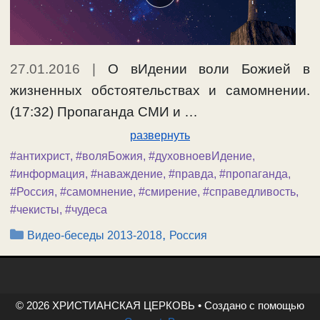
27.01.2016
|
О вИдении воли Божией в
жизненных обстоятельствах и самомнении.
(17:32) Пропаганда СМИ и …
развернуть
#антихрист
,
#воляБожия
,
#духовноевИдение
,
#информация
,
#наваждение
,
#правда
,
#пропаганда
,
#Россия
,
#самомнение
,
#смирение
,
#справедливость
,
#чекисты
,
#чудеса
Рубрики
,
Видео-беседы 2013-2018
Россия
© 2026 ХРИСТИАНСКАЯ ЦЕРКОВЬ
• Создано с помощью