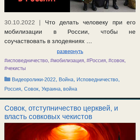
30.10.2022
|
Что делать человеку при его
мобилизации в России, чтобы не
соучаствовать в злодеяниях …
развернуть
#исповедничество
,
#мобилизация
,
#Россия
,
#совок
,
#чекисты
Рубрики
,
,
,
Видеоролики-2022
Война
Исповедничество
,
,
Россия
Совок
Украина, война
Совок, отступничество церквей, и
власть совковых чекистов