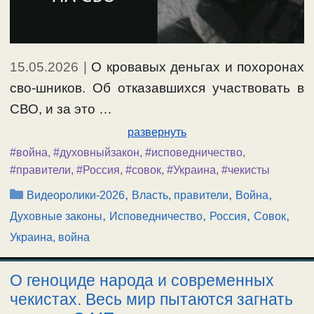
15.05.2026
|
О кровавых деньгах и похоронах
сво-шников. Об отказавшихся участвовать в
СВО, и за это …
развернуть
#война
,
#духовныйзакон
,
#исповедничество
,
#правители
,
#Россия
,
#совок
,
#Украина
,
#чекисты
Рубрики
,
,
,
Видеоролики-2026
Власть, правители
Война
,
,
,
,
Духовные законы
Исповедничество
Россия
Совок
Украина, война
О геноциде народа и современных
чекистах. Весь мир пытаются загнать