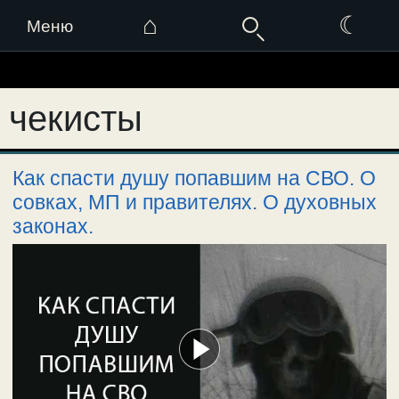
⌂
☾
Меню
Перейти
к
чекисты
содержимому
Как спасти душу попавшим на СВО. О
совках, МП и правителях. О духовных
законах.