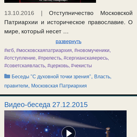
13.10.2016
|
Отступничество Московской
Патриархии и историческое православие. О
мире, который несет …
развернуть
#кгб
,
#московскаяпатриархия
,
#новомученики
,
#отступление
,
#прелесть
,
#сергианскаяересь
,
#советскаявласть
,
#церковь
,
#чекисты
Рубрики
,
Беседы "С духовной точки зрения"
Власть,
,
правители
Московская Патриархия
Видео-беседа 27.12.2015