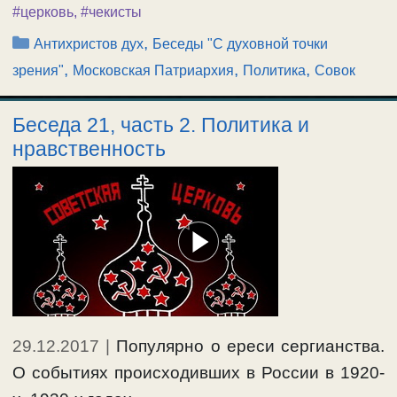
#церковь
,
#чекисты
Рубрики
,
Антихристов дух
Беседы "С духовной точки
,
,
,
зрения"
Московская Патриархия
Политика
Совок
Беседа 21, часть 2. Политика и
нравственность
29.12.2017
|
Популярно о ереси сергианства.
О событиях происходивших в России в 1920-