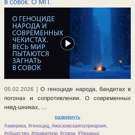
в совок. О МП.
05.02.2026
|
О геноциде народа, бандитах в
погонах и сопротивлении. О современных
нквд-шниках, …
развернуть
#америка
,
#геноцид
,
#московскаяпатриархия
,
#общество
,
#правители
,
#совок
,
#Украина
,