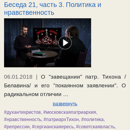
Беседа 21, часть 3. Политика и
нравственность
06.01.2018
|
О "завещании" патр. Тихона /
Белавина/ и его "покаянном заявлении". О
радикальном отличии …
развернуть
#духантихристов
,
#московскаяпатриархия
,
#нравственность
,
#патриархТихон
,
#политика
,
#репрессии
,
#сергианскаяересь
,
#советскаявласть
,