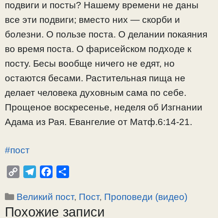
подвиги и посты? Нашему времени не даны
все эти подвиги; вместо них — скорби и
болезни. О пользе поста. О делании покаяния
во время поста. О фарисейском подходе к
посту. Бесы вообще ничего не едят, но
остаются бесами. Растительная пища не
делает человека духовным сама по себе.
Прощеное воскресенье, неделя об Изгнании
Адама из Рая. Евангелие от Матф.6:14-21.
#пост
C
T
F
О
o
e
a
т
Рубрики
Великий пост
,
Пост
,
Проповеди (видео)
p
l
c
п
Похожие записи
y
e
e
р