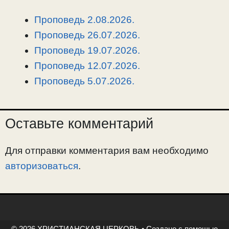
L
g
b
а
i
r
o
в
Проповедь 2.08.2026.
n
a
o
и
Проповедь 26.07.2026.
k
m
k
т
Проповедь 19.07.2026.
ь
Проповедь 12.07.2026.
Проповедь 5.07.2026.
Оставьте комментарий
Для отправки комментария вам необходимо
авторизоваться
.
© 2026 ХРИСТИАНСКАЯ ЦЕРКОВЬ
• Создано с помощью