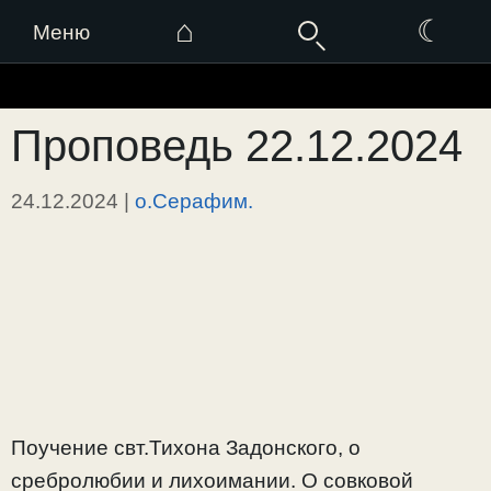
⌂
☾
Меню
Перейти
к
Проповедь 22.12.2024
содержимому
24.12.2024
|
о.Серафим.
Поучение свт.Тихона Задонского, о
сребролюбии и лихоимании. О совковой