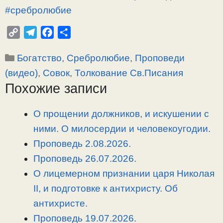
#сребролюбие
C
T
F
О
o
e
a
т
Рубрики
Богатство, Сребролюбие
,
Проповеди
p
l
c
п
y
e
e
р
(видео)
,
Совок
,
Толкование Св.Писания
L
g
b
а
Похожие записи
i
r
o
в
n
a
o
и
О прощении должников, и искушении с
k
m
k
т
ними. О милосердии и человекоугодии.
ь
Проповедь 2.08.2026.
Проповедь 26.07.2026.
О лицемерном признании царя Николая
II, и подготовке к антихристу. Об
антихристе.
Проповедь 19.07.2026.