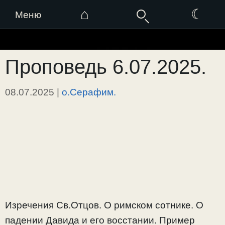
⌂
☾
Меню
Перейти
к
Проповедь 6.07.2025.
содержимому
08.07.2025
|
о.Серафим.
Изречения Св.Отцов. О римском сотнике. О
падении Давида и его восстании. Пример