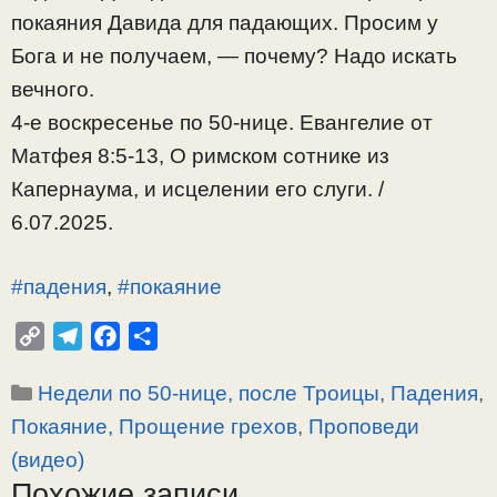
покаяния Давида для падающих. Просим у
Бога и не получаем, — почему? Надо искать
вечного.
4-е воскресенье по 50-нице. Евангелие от
Матфея 8:5-13, О римском сотнике из
Капернаума, и исцелении его слуги. /
6.07.2025.
#падения
,
#покаяние
C
T
F
О
o
e
a
т
Рубрики
Недели по 50-нице, после Троицы
,
Падения
,
p
l
c
п
y
e
e
р
Покаяние, Прощение грехов
,
Проповеди
L
g
b
а
(видео)
i
r
o
в
Похожие записи