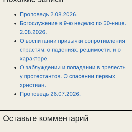
n
a
o
и
k
m
k
т
Проповедь 2.08.2026.
ь
Богослужение в 9-ю неделю по 50-нице.
2.08.2026.
О воспитании привычки сопротивления
страстям; о падениях, решимости, и о
характере.
О заблуждении и попадании в прелесть
у протестантов. О спасении первых
христиан.
Проповедь 26.07.2026.
Оставьте комментарий