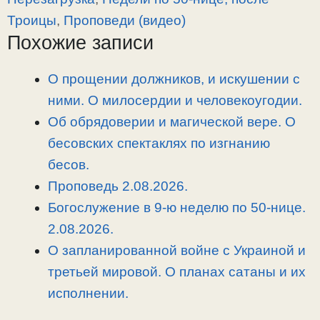
i
r
o
в
Троицы
,
Проповеди (видео)
n
a
o
и
Похожие записи
k
m
k
т
ь
О прощении должников, и искушении с
ними. О милосердии и человекоугодии.
Об обрядоверии и магической вере. О
бесовских спектаклях по изгнанию
бесов.
Проповедь 2.08.2026.
Богослужение в 9-ю неделю по 50-нице.
2.08.2026.
О запланированной войне с Украиной и
третьей мировой. О планах сатаны и их
исполнении.