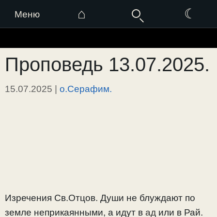
⌂
☾
Меню
Перейти
к
Проповедь 13.07.2025.
содержимому
15.07.2025
|
о.Серафим.
Изречения Св.Отцов. Души не блуждают по
земле неприкаянными, а идут в
ад
или в Рай.