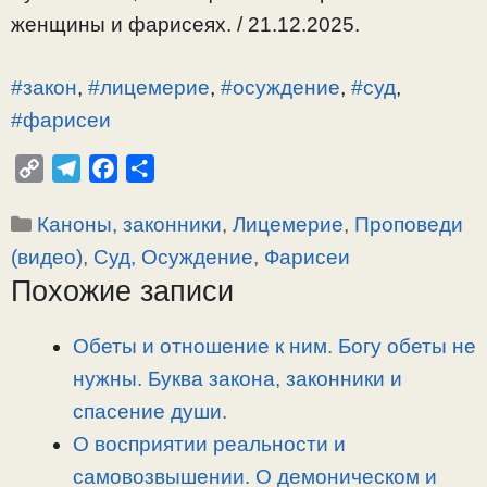
женщины и фарисеях. / 21.12.2025.
#закон
,
#лицемерие
,
#осуждение
,
#суд
,
#фарисеи
C
T
F
О
o
e
a
т
Рубрики
Каноны, законники
,
Лицемерие
,
Проповеди
p
l
c
п
y
e
e
р
(видео)
,
Суд, Осуждение
,
Фарисеи
L
g
b
а
Похожие записи
i
r
o
в
n
a
o
и
Обеты и отношение к ним. Богу обеты не
k
m
k
т
нужны. Буква закона, законники и
ь
спасение души.
О восприятии реальности и
самовозвышении. О демоническом и