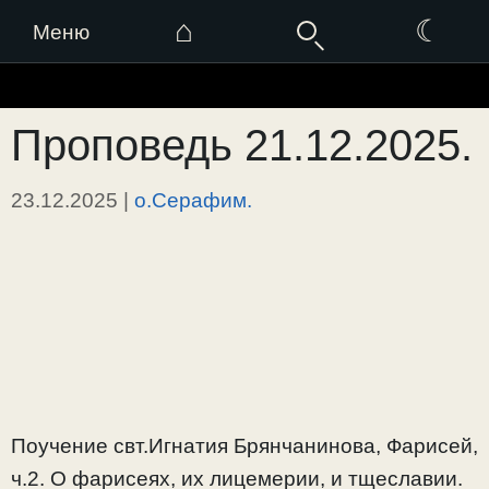
⌂
☾
Меню
Перейти
к
Проповедь 21.12.2025.
содержимому
23.12.2025
|
о.Серафим.
Поучение свт.Игнатия Брянчанинова, Фарисей,
ч.2. О фарисеях, их лицемерии, и тщеславии.