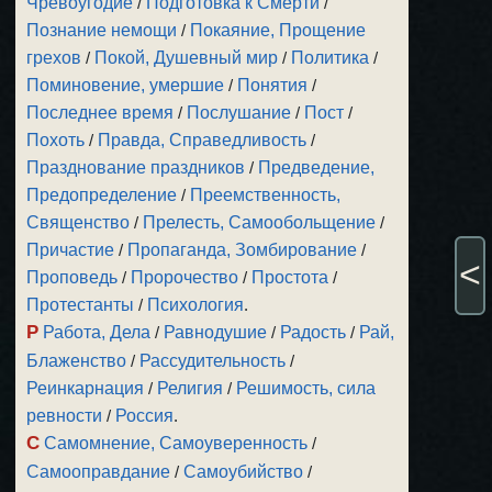
Чревоугодие
/
Подготовка к Смерти
/
Познание немощи
/
Покаяние, Прощение
грехов
/
Покой, Душевный мир
/
Политика
/
Поминовение, умершие
/
Понятия
/
Последнее время
/
Послушание
/
Пост
/
Похоть
/
Правда, Справедливость
/
Празднование праздников
/
Предведение,
Предопределение
/
Преемственность,
Священство
/
Прелесть, Самообольщение
/
Причастие
/
Пропаганда, Зомбирование
/
<
Проповедь
/
Пророчество
/
Простота
/
Протестанты
/
Психология
.
Р
Работа, Дела
/
Равнодушие
/
Радость
/
Рай,
Блаженство
/
Рассудительность
/
Реинкарнация
/
Религия
/
Решимость, сила
ревности
/
Россия
.
С
Самомнение, Самоуверенность
/
Самооправдание
/
Самоубийство
/