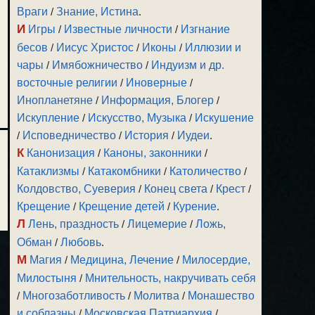
Враги
/
Знание, Истина
.
И
Игры
/
Известные личности
/
Изгнание
бесов
/
Иисус Христос
/
Иконы
/
Иллюзии и
чары
/
Имябожничество
/
Индуизм и др.
восточные религии
/
Иноверные
/
Инопланетяне
/
Информация, Блогер
/
Искупление
/
Искусство, Музыка
/
Искушение
/
Исповедничество
/
История
/
Иудеи
.
К
Канонизация
/
Каноны, законники
/
Катаклизмы
/
Катакомбники
/
Католичество
/
Колдовство, Суеверия
/
Конец света
/
Крест
/
Крещение
/
Крещение детей
/
Курение
.
Л
Лень, праздность
/
Лицемерие
/
Ложь,
Обман
/
Любовь
.
М
Магия
/
Медицина, Лечение
/
Милосердие,
Милостыня
/
Мнительность, накручивать себя
/
Многозаботливость
/
Молитва
/
Монашество
и соблазны
/
Московская Патриархия
/