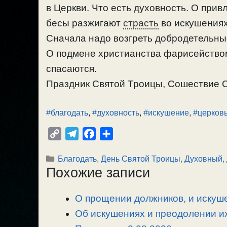
в Церкви. Что есть духовность. О прив
бесы разжигают
страсть
во искушениях
Сначала надо возгреть добродетельные
О подмене христианства фарисейством
спасаются.
Праздник Святой Троицы, Сошествие Св
#благодать
,
#духовность
,
#искушение
,
#церков
C
T
F
О
o
e
a
т
Рубрики
Благодать
,
День Святой Троицы
,
Духовный, 
p
l
c
п
Похожие записи
y
e
e
р
L
g
b
а
О прощении должников, и искуше
i
r
o
в
n
Об искушениях и преодолении их
a
o
и
k
m
k
т