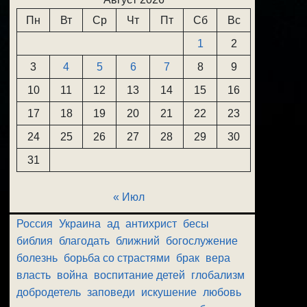
Пн
Вт
Ср
Чт
Пт
Сб
Вс
1
2
3
4
5
6
7
8
9
10
11
12
13
14
15
16
17
18
19
20
21
22
23
24
25
26
27
28
29
30
31
« Июл
Россия
Украина
ад
антихрист
бесы
библия
благодать
ближний
богослужение
болезнь
борьба со страстями
брак
вера
власть
война
воспитание детей
глобализм
добродетель
заповеди
искушение
любовь