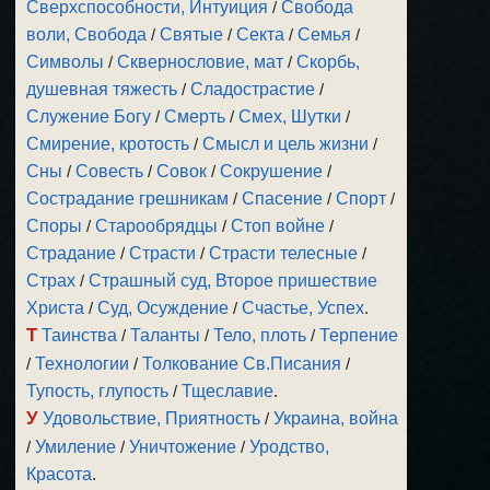
Сверхспособности, Интуиция
/
Свобода
воли, Свобода
/
Святые
/
Секта
/
Семья
/
Символы
/
Сквернословие, мат
/
Скорбь,
душевная тяжесть
/
Сладострастие
/
Служение Богу
/
Смерть
/
Смех, Шутки
/
Смирение, кротость
/
Смысл и цель жизни
/
Сны
/
Совесть
/
Совок
/
Сокрушение
/
Сострадание грешникам
/
Спасение
/
Спорт
/
Споры
/
Старообрядцы
/
Стоп войне
/
Страдание
/
Страсти
/
Страсти телесные
/
Страх
/
Страшный суд, Второе пришествие
Христа
/
Суд, Осуждение
/
Счастье, Успех
.
Т
Таинства
/
Таланты
/
Тело, плоть
/
Терпение
/
Технологии
/
Толкование Св.Писания
/
Тупость, глупость
/
Тщеславие
.
У
Удовольствие, Приятность
/
Украина, война
/
Умиление
/
Уничтожение
/
Уродство,
Красота
.