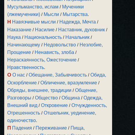
Мусульманство, ислам
/
Мученики
(лжемученики)
/
Мысли
/
Мытарства
.
Н
Навязчивые мысли
/
Надежда, Мечта
/
Наказание
/
Насилие
/
Наставник, духовник
/
Наука
/
Национальность
/
Начальник
/
Начинающему
/
Недовольство
/
Незлобие,
Прощение
/
Ненависть, злоба
/
Нераскаянность, Ожесточение
/
Нравственность
.
О
О нас
/
Обещание, Забывчивость
/
Обида,
Оскорбление
/
Обличение, вразумление
/
Обряды, внешнее, традиции
/
Общение,
Разговоры
/
Общество
/
Община
/
Одежда,
Внешний вид
/
Откровение
/
Отчужденность,
Отрешенность
/
Отшельник, уединение,
одиночество
.
П
Падения
/
Переживание
/
Пища,