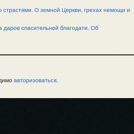
 страстями. О земной Церкви, грехах немощи и
а даров спасительной благодати. Об
одимо
авторизоваться
.