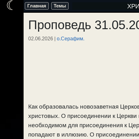
☾
Перейти
ХР
Главная
Темы
к
Проповедь 31.05.2
содержимому
02.06.2026
|
о.Серафим.
Как образовалась новозаветная Церков
христовых. О присоединении к Церкви
необходимом для присоединения к Церк
попадают в иллюзию. О присоединении