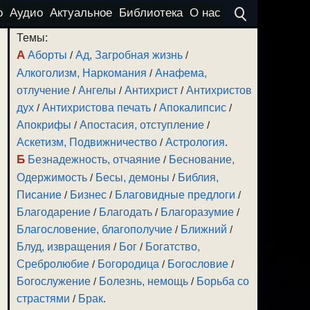
о
Аудио
Актуальное
Библиотека
О нас
Темы:
А
Аборты
/
Ад, Загробная жизнь
/
Алкоголизм, Наркомания
/
Анафема,
отлучение
/
Ангелы
/
Антихрист
/
Антихристов
дух
/
Антихристова печать
/
Апокалипсис
/
Апокрифы
/
Апостасия, отступление
/
Аскетизм, Подвижничество
/
Астрология
.
Б
Безнадежность, отчаяние
/
Беснование,
Одержимость
/
Бесы, демоны
/
Библия,
Писание
/
Бизнес
/
Благовидные предлоги
/
Благодарение
/
Благодать
/
Благоразумие
/
Благословение, благополучие
/
Ближний
/
Блуд, извращения
/
Бог
/
Богатство,
Сребролюбие
/
Богородица
/
Богословие
/
Богослужение
/
Болезнь, немощь
/
Борьба со
страстями
/
Брак
.