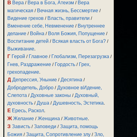
В
Вера
/
Вера в Бога, Атеизм
/
Вера
магическая
/
Вечная жизнь, Бессмертие
/
Видение грехов
/
Власть, правители
/
Вменение себе, Невменение
/
Внутреннее
делание
/
Война
/
Воля Божия, Попущение
/
Воспитание детей
/
Всякая власть от Бога?
/
Выживание
.
Г
Герой
/
Главное
/
Глобализм, Перезагрузка
/
Гнев, Раздражение
/
Гордость
/
Грех,
грехопадение
.
Д
Депрессия, Уныние
/
Десятина
/
Добродетель, Добро
/
Духовное вИдение,
Слепота
/
Духовные законы
/
Духовный,
духовность
/
Душа
/
Душевность, Эстетика
.
Е
Ересь, Раскол
.
Ж
Желание
/
Женщина
/
Животные
.
З
Зависть
/
Заповеди
/
Защита, помощь
Божия
/
Защита, Сопротивление злу
/
Зло,