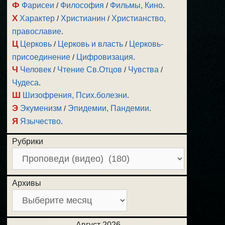
Ф
Фарисеи
/
Философия
/
Фильмы, Кино
.
Х
Характер
/
Христианин
/
Христианство,
православие
.
Ц
Церковь
/
Церковь и власть
/
Церковь-
присоединение
/
Цифровизация
.
Ч
Человек
/
Чтение Св.Отцов
/
Чувства
/
Чудеса
.
Ш
Шизофрения, Псих.болезни
.
Э
Экуменизм
/
Эпидемии, Пандемии
.
Я
Язычество
.
Рубрики
Архивы
Август 2026