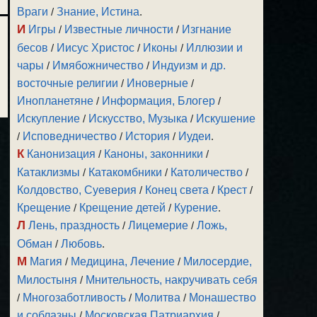
Враги
/
Знание, Истина
.
И
Игры
/
Известные личности
/
Изгнание
бесов
/
Иисус Христос
/
Иконы
/
Иллюзии и
чары
/
Имябожничество
/
Индуизм и др.
восточные религии
/
Иноверные
/
Инопланетяне
/
Информация, Блогер
/
Искупление
/
Искусство, Музыка
/
Искушение
/
Исповедничество
/
История
/
Иудеи
.
К
Канонизация
/
Каноны, законники
/
Катаклизмы
/
Катакомбники
/
Католичество
/
Колдовство, Суеверия
/
Конец света
/
Крест
/
Крещение
/
Крещение детей
/
Курение
.
Л
Лень, праздность
/
Лицемерие
/
Ложь,
Обман
/
Любовь
.
М
Магия
/
Медицина, Лечение
/
Милосердие,
Милостыня
/
Мнительность, накручивать себя
/
Многозаботливость
/
Молитва
/
Монашество
и соблазны
/
Московская Патриархия
/