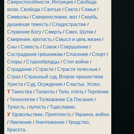
Сверхспособности, Интуиция
/
Свобода
воли, Свобода
/
Святые
/
Секта
/
Семья
/
Символы
/
Сквернословие, мат
/
Скорбь,
душевная тяжесть
/
Сладострастие
/
Служение Богу
/
Смерть
/
Смех, Шутки
/
Смирение, кротость
/
Смысл и цель жизни
/
Сны
/
Совесть
/
Совок
/
Сокрушение
/
Сострадание грешникам
/
Спасение
/
Спорт
/
Споры
/
Старообрядцы
/
Стоп войне
/
Страдание
/
Страсти
/
Страсти телесные
/
Страх
/
Страшный суд, Второе пришествие
Христа
/
Суд, Осуждение
/
Счастье, Успех
.
Т
Таинства
/
Таланты
/
Тело, плоть
/
Терпение
/
Технологии
/
Толкование Св.Писания
/
Тупость, глупость
/
Тщеславие
.
У
Удовольствие, Приятность
/
Украина, война
/
Умиление
/
Уничтожение
/
Уродство,
Красота
.