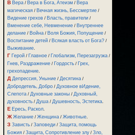
В
Вера
/
Вера в Бога, Атеизм
/
Вера
магическая
/
Вечная жизнь, Бессмертие
/
Видение грехов
/
Власть, правители
/
Вменение себе, Невменение
/
Внутреннее
делание
/
Война
/
Воля Божия, Попущение
/
Воспитание детей
/
Всякая власть от Бога?
/
Выживание
.
Г
Герой
/
Главное
/
Глобализм, Перезагрузка
/
Гнев, Раздражение
/
Гордость
/
Грех,
грехопадение
.
Д
Депрессия, Уныние
/
Десятина
/
Добродетель, Добро
/
Духовное вИдение,
Слепота
/
Духовные законы
/
Духовный,
духовность
/
Душа
/
Душевность, Эстетика
.
Е
Ересь, Раскол
.
Ж
Желание
/
Женщина
/
Животные
.
З
Зависть
/
Заповеди
/
Защита, помощь
Божия
/
Защита, Сопротивление злу
/
Зло,