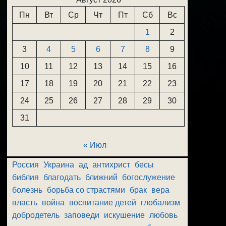
Пн
Вт
Ср
Чт
Пт
Сб
Вс
1
2
3
4
5
6
7
8
9
10
11
12
13
14
15
16
17
18
19
20
21
22
23
24
25
26
27
28
29
30
31
« Июл
Россия
Украина
ад
антихрист
бесы
библия
благодать
ближний
богослужение
болезнь
борьба со страстями
брак
вера
власть
война
воспитание детей
глобализм
добродетель
заповеди
искушение
любовь