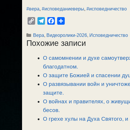
#вера
,
#исповеданиеверы
,
#исповедничество
C
T
F
О
o
e
a
т
Рубрики
Вера
,
Видеоролики-2026
,
Исповедничество
p
l
c
п
Похожие записи
y
e
e
р
L
g
b
а
О самомнении и духе самоутвер
i
r
o
в
n
благодатном.
a
o
и
k
m
k
т
О защите Божией и спасении душ
ь
О развязывании войн и уничтоже
защите.
О войнах и правителях, о живущ
бесов.
О грехе хулы на Духа Святого, и