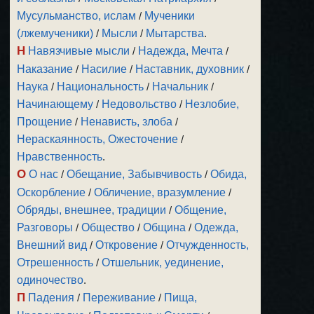
Мусульманство, ислам
/
Мученики
(лжемученики)
/
Мысли
/
Мытарства
.
Н
Навязчивые мысли
/
Надежда, Мечта
/
Наказание
/
Насилие
/
Наставник, духовник
/
Наука
/
Национальность
/
Начальник
/
Начинающему
/
Недовольство
/
Незлобие,
Прощение
/
Ненависть, злоба
/
Нераскаянность, Ожесточение
/
Нравственность
.
О
О нас
/
Обещание, Забывчивость
/
Обида,
Оскорбление
/
Обличение, вразумление
/
Обряды, внешнее, традиции
/
Общение,
Разговоры
/
Общество
/
Община
/
Одежда,
Внешний вид
/
Откровение
/
Отчужденность,
Отрешенность
/
Отшельник, уединение,
одиночество
.
П
Падения
/
Переживание
/
Пища,