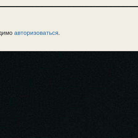
одимо
авторизоваться
.