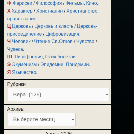
Ф
Фарисеи
/
Философия
/
Фильмы, Кино
.
Х
Характер
/
Христианин
/
Христианство,
православие
.
Ц
Церковь
/
Церковь и власть
/
Церковь-
присоединение
/
Цифровизация
.
Ч
Человек
/
Чтение Св.Отцов
/
Чувства
/
Чудеса
.
Ш
Шизофрения, Псих.болезни
.
Э
Экуменизм
/
Эпидемии, Пандемии
.
Я
Язычество
.
Рубрики
Архивы
Август 2026