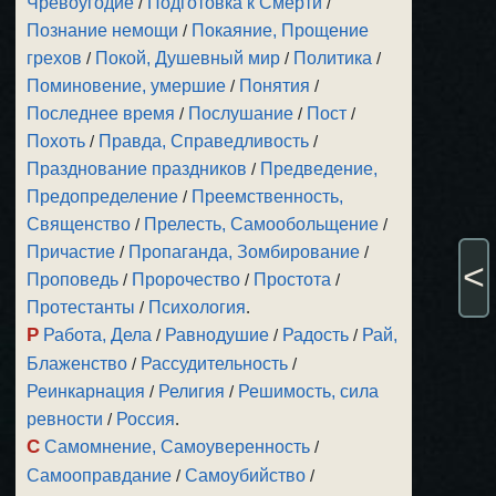
Чревоугодие
/
Подготовка к Смерти
/
Познание немощи
/
Покаяние, Прощение
грехов
/
Покой, Душевный мир
/
Политика
/
Поминовение, умершие
/
Понятия
/
Последнее время
/
Послушание
/
Пост
/
Похоть
/
Правда, Справедливость
/
Празднование праздников
/
Предведение,
Предопределение
/
Преемственность,
Священство
/
Прелесть, Самообольщение
/
Причастие
/
Пропаганда, Зомбирование
/
<
Проповедь
/
Пророчество
/
Простота
/
Протестанты
/
Психология
.
Р
Работа, Дела
/
Равнодушие
/
Радость
/
Рай,
Блаженство
/
Рассудительность
/
Реинкарнация
/
Религия
/
Решимость, сила
ревности
/
Россия
.
С
Самомнение, Самоуверенность
/
Самооправдание
/
Самоубийство
/