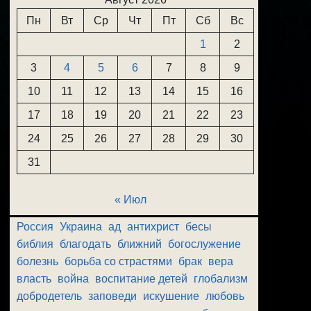
Пн
Вт
Ср
Чт
Пт
Сб
Вс
1
2
3
4
5
6
7
8
9
10
11
12
13
14
15
16
17
18
19
20
21
22
23
24
25
26
27
28
29
30
31
« Июл
Россия
Украина
ад
антихрист
бесы
библия
благодать
ближний
богослужение
болезнь
борьба со страстями
брак
вера
власть
война
воспитание детей
глобализм
добродетель
заповеди
искушение
любовь