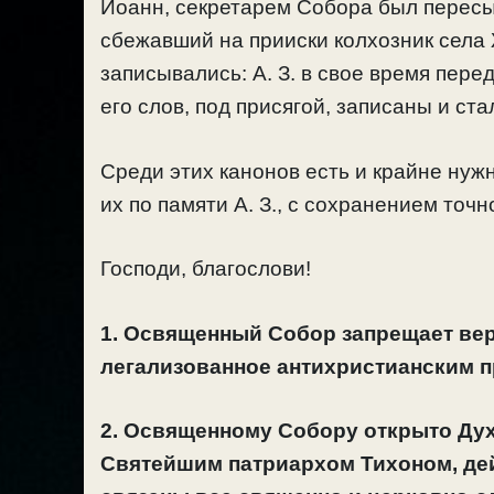
Иоанн, секретарем Собора был пересы
сбежавший на прииски колхозник села
записывались: А. З. в свое время пер
его слов, под присягой, записаны и ст
Среди этих канонов есть и крайне нуж
их по памяти А. З., с сохранением точн
Господи, благослови!
1. Освященный Собор запрещает ве
легализованное антихристианским 
2. Освященному Собору открыто Дух
Святейшим патриархом Тихоном, дей