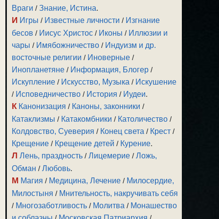
Враги
/
Знание, Истина
.
И
Игры
/
Известные личности
/
Изгнание
бесов
/
Иисус Христос
/
Иконы
/
Иллюзии и
чары
/
Имябожничество
/
Индуизм и др.
восточные религии
/
Иноверные
/
Инопланетяне
/
Информация, Блогер
/
Искупление
/
Искусство, Музыка
/
Искушение
/
Исповедничество
/
История
/
Иудеи
.
К
Канонизация
/
Каноны, законники
/
Катаклизмы
/
Катакомбники
/
Католичество
/
Колдовство, Суеверия
/
Конец света
/
Крест
/
Крещение
/
Крещение детей
/
Курение
.
Л
Лень, праздность
/
Лицемерие
/
Ложь,
Обман
/
Любовь
.
М
Магия
/
Медицина, Лечение
/
Милосердие,
Милостыня
/
Мнительность, накручивать себя
/
Многозаботливость
/
Молитва
/
Монашество
и соблазны
/
Московская Патриархия
/