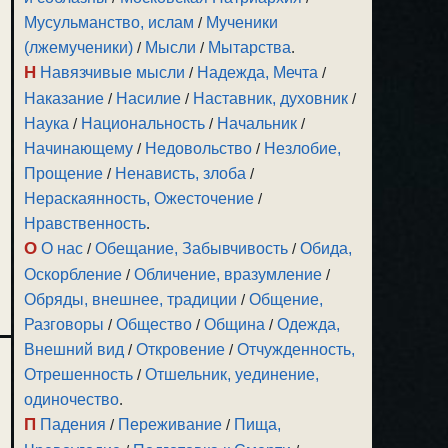
Мусульманство, ислам
/
Мученики
(лжемученики)
/
Мысли
/
Мытарства
.
Н
Навязчивые мысли
/
Надежда, Мечта
/
Наказание
/
Насилие
/
Наставник, духовник
/
Наука
/
Национальность
/
Начальник
/
Начинающему
/
Недовольство
/
Незлобие,
Прощение
/
Ненависть, злоба
/
Нераскаянность, Ожесточение
/
Нравственность
.
О
О нас
/
Обещание, Забывчивость
/
Обида,
Оскорбление
/
Обличение, вразумление
/
Обряды, внешнее, традиции
/
Общение,
Разговоры
/
Общество
/
Община
/
Одежда,
Внешний вид
/
Откровение
/
Отчужденность,
Отрешенность
/
Отшельник, уединение,
одиночество
.
П
Падения
/
Переживание
/
Пища,