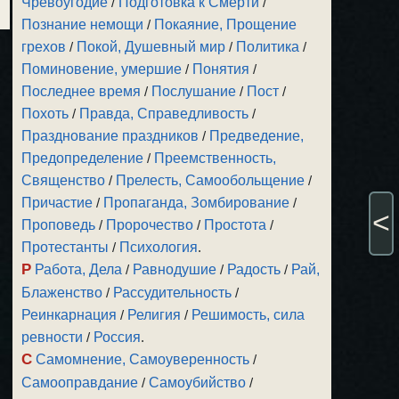
Чревоугодие
/
Подготовка к Смерти
/
Познание немощи
/
Покаяние, Прощение
грехов
/
Покой, Душевный мир
/
Политика
/
Поминовение, умершие
/
Понятия
/
Последнее время
/
Послушание
/
Пост
/
Похоть
/
Правда, Справедливость
/
Празднование праздников
/
Предведение,
Предопределение
/
Преемственность,
Священство
/
Прелесть, Самообольщение
/
Причастие
/
Пропаганда, Зомбирование
/
<
Проповедь
/
Пророчество
/
Простота
/
Протестанты
/
Психология
.
Р
Работа, Дела
/
Равнодушие
/
Радость
/
Рай,
Блаженство
/
Рассудительность
/
Реинкарнация
/
Религия
/
Решимость, сила
ревности
/
Россия
.
С
Самомнение, Самоуверенность
/
Самооправдание
/
Самоубийство
/