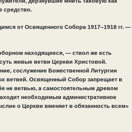
лужители, дерзнувшие мнить таковую как
 средство.
имся от Освященного Собора 1917–1918 гг. —
соборном находящиеся, — ствол же есть
суть живые ветви Церкви Христовой.
ние, сослужение Божественной Литургии
х ветвей. Освященный Собор запрещает в
я не ветвью, а самостоятельным древом
находит необходимым административное
ыслие о Церкви вменяет в обязанность всем»