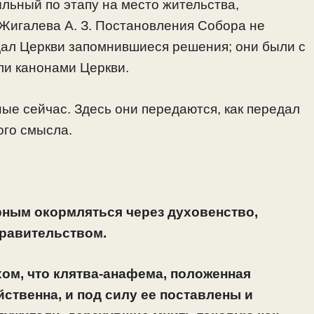
льный по этапу на место жительства,
 Жигалева А. З. Постановления Собора не
едал Церкви запомнившиеся решения; они были с
али канонами Церкви.
ные сейчас. Здесь они передаются, как передал
ого смысла.
рным окормляться через духовенство,
правительством.
ом, что клятва-анафема, положенная
ственна, и под силу ее поставлены и