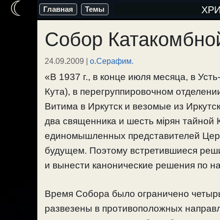
☾
Перейти
ХР
Главная
Темы
к
Собор Катакомбной
содержимому
24.09.2009
|
о.Серафим.
«В 1937 г., в конце июля месяца, в Уст
Кута), в перегруппировочном отделени
Витима в Иркутск и везомые из Иркутск
два священника и шесть мiрян тайной 
единомышленных представителей Церк
будущем. Поэтому встретившиеся ре
и вынести канонические решения по н
Время Собора было ограничено четырь
развезены в противоположных направ