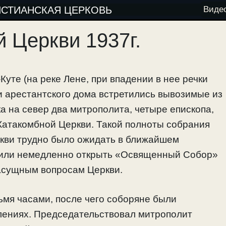
ИСТИАНСКАЯ ЦЕРКОВЬ
Виде
 Церкви 1937г.
ь-Куте (на реке Лене, при впадении в нее речки
и арестантского дома встретились вывозимые из
а на север два митрополита, четыре епископа,
Катакомбной Церкви. Такой полноты собрания
ви трудно было ожидать в ближайшем
шили немедленно открыть «Освященный Собор»
асущным вопросам Церкви.
мя часами, после чего соборяне были
лениях. Председательствовал митрополит