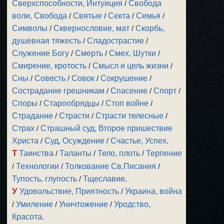
Сверхспособности, Интуиция
/
Свобода
воли, Свобода
/
Святые
/
Секта
/
Семья
/
Символы
/
Сквернословие, мат
/
Скорбь,
душевная тяжесть
/
Сладострастие
/
Служение Богу
/
Смерть
/
Смех, Шутки
/
Смирение, кротость
/
Смысл и цель жизни
/
Сны
/
Совесть
/
Совок
/
Сокрушение
/
Сострадание грешникам
/
Спасение
/
Спорт
/
Споры
/
Старообрядцы
/
Стоп войне
/
Страдание
/
Страсти
/
Страсти телесные
/
Страх
/
Страшный суд, Второе пришествие
Христа
/
Суд, Осуждение
/
Счастье, Успех
.
Т
Таинства
/
Таланты
/
Тело, плоть
/
Терпение
/
Технологии
/
Толкование Св.Писания
/
Тупость, глупость
/
Тщеславие
.
У
Удовольствие, Приятность
/
Украина, война
/
Умиление
/
Уничтожение
/
Уродство,
Красота
.