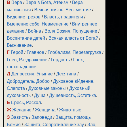
В
Вера
/
Вера в Бога, Атеизм
/
Вера
магическая
/
Вечная жизнь, Бессмертие
/
Видение грехов
/
Власть, правители
/
Вменение себе, Невменение
/
Внутреннее
делание
/
Война
/
Воля Божия, Попущение
/
Воспитание детей
/
Всякая власть от Бога?
/
Выживание
.
Г
Герой
/
Главное
/
Глобализм, Перезагрузка
/
Гнев, Раздражение
/
Гордость
/
Грех,
грехопадение
.
Д
Депрессия, Уныние
/
Десятина
/
Добродетель, Добро
/
Духовное вИдение,
Слепота
/
Духовные законы
/
Духовный,
духовность
/
Душа
/
Душевность, Эстетика
.
Е
Ересь, Раскол
.
Ж
Желание
/
Женщина
/
Животные
.
З
Зависть
/
Заповеди
/
Защита, помощь
Божия
/
Защита, Сопротивление злу
/
Зло,