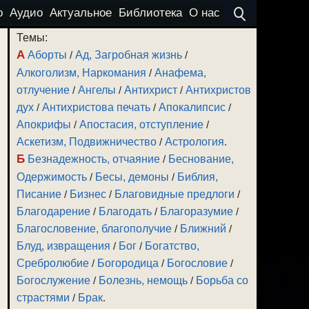
о
Аудио
Актуальное
Библиотека
О нас
Темы:
А
Аборты
/
Ад, Загробная жизнь
/
Алкоголизм, Наркомания
/
Анафема,
отлучение
/
Ангелы
/
Антихрист
/
Антихристов
дух
/
Антихристова печать
/
Апокалипсис
/
Апокрифы
/
Апостасия, отступление
/
Аскетизм, Подвижничество
/
Астрология
.
Б
Безнадежность, отчаяние
/
Беснование,
Одержимость
/
Бесы, демоны
/
Библия,
Писание
/
Бизнес
/
Благовидные предлоги
/
Благодарение
/
Благодать
/
Благоразумие
/
Благословение, благополучие
/
Ближний
/
Блуд, извращения
/
Бог
/
Богатство,
Сребролюбие
/
Богородица
/
Богословие
/
Богослужение
/
Болезнь, немощь
/
Борьба со
страстями
/
Брак
.