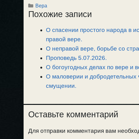
Рубрики
Вера
p
l
c
п
Похожие записи
y
e
e
р
L
g
b
а
О спасении простого народа в ис
i
r
o
в
n
правой вере.
a
o
и
k
m
k
т
О неправой вере, борьбе со стр
ь
Проповедь 5.07.2026.
О богоугодных делах по вере и 
О маловерии и добродетельных ч
смущении.
Оставьте комментарий
Для отправки комментария вам необх