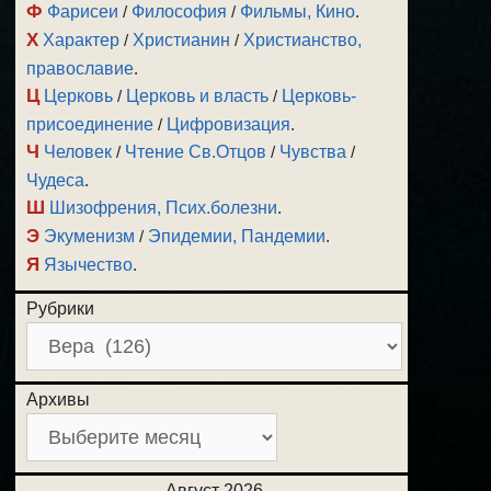
Ф
Фарисеи
/
Философия
/
Фильмы, Кино
.
Х
Характер
/
Христианин
/
Христианство,
православие
.
Ц
Церковь
/
Церковь и власть
/
Церковь-
присоединение
/
Цифровизация
.
Ч
Человек
/
Чтение Св.Отцов
/
Чувства
/
Чудеса
.
Ш
Шизофрения, Псих.болезни
.
Э
Экуменизм
/
Эпидемии, Пандемии
.
Я
Язычество
.
Рубрики
Архивы
Август 2026