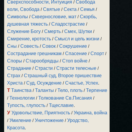
Сверхспособности, Интуиция
/
Свобода
воли, Свобода
/
Святые
/
Секта
/
Семья
/
Символы
/
Сквернословие, мат
/
Скорбь,
душевная тяжесть
/
Сладострастие
/
Служение Богу
/
Смерть
/
Смех, Шутки
/
Смирение, кротость
/
Смысл и цель жизни
/
Сны
/
Совесть
/
Совок
/
Сокрушение
/
Сострадание грешникам
/
Спасение
/
Спорт
/
Споры
/
Старообрядцы
/
Стоп войне
/
Страдание
/
Страсти
/
Страсти телесные
/
Страх
/
Страшный суд, Второе пришествие
Христа
/
Суд, Осуждение
/
Счастье, Успех
.
Т
Таинства
/
Таланты
/
Тело, плоть
/
Терпение
/
Технологии
/
Толкование Св.Писания
/
Тупость, глупость
/
Тщеславие
.
У
Удовольствие, Приятность
/
Украина, война
/
Умиление
/
Уничтожение
/
Уродство,
Красота
.