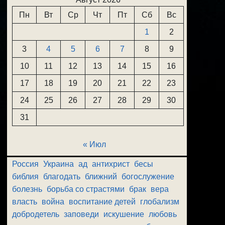
Пн
Вт
Ср
Чт
Пт
Сб
Вс
1
2
3
4
5
6
7
8
9
10
11
12
13
14
15
16
17
18
19
20
21
22
23
24
25
26
27
28
29
30
31
« Июл
Россия
Украина
ад
антихрист
бесы
библия
благодать
ближний
богослужение
болезнь
борьба со страстями
брак
вера
власть
война
воспитание детей
глобализм
добродетель
заповеди
искушение
любовь