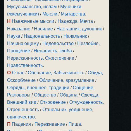
Мусульманство, ислам
/
Мученики
(лжемученики)
/
Мысли
/
Мытарства
.
Н
Навязчивые мысли
/
Надежда, Мечта
/
Наказание
/
Насилие
/
Наставник, духовник
/
Наука
/
Национальность
/
Начальник
/
Начинающему
/
Недовольство
/
Незлобие,
Прощение
/
Ненависть, злоба
/
Нераскаянность, Ожесточение
/
Нравственность
.
О
О нас
/
Обещание, Забывчивость
/
Обида,
Оскорбление
/
Обличение, вразумление
/
Обряды, внешнее, традиции
/
Общение,
Разговоры
/
Общество
/
Община
/
Одежда,
Внешний вид
/
Откровение
/
Отчужденность,
Отрешенность
/
Отшельник, уединение,
одиночество
.
П
Падения
/
Переживание
/
Пища,