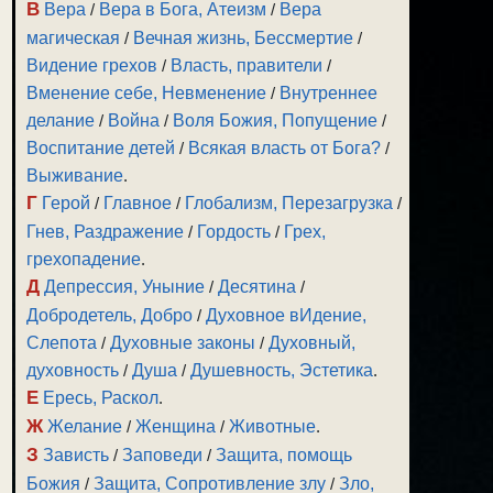
В
Вера
/
Вера в Бога, Атеизм
/
Вера
магическая
/
Вечная жизнь, Бессмертие
/
Видение грехов
/
Власть, правители
/
Вменение себе, Невменение
/
Внутреннее
делание
/
Война
/
Воля Божия, Попущение
/
Воспитание детей
/
Всякая власть от Бога?
/
Выживание
.
Г
Герой
/
Главное
/
Глобализм, Перезагрузка
/
Гнев, Раздражение
/
Гордость
/
Грех,
грехопадение
.
Д
Депрессия, Уныние
/
Десятина
/
Добродетель, Добро
/
Духовное вИдение,
Слепота
/
Духовные законы
/
Духовный,
духовность
/
Душа
/
Душевность, Эстетика
.
Е
Ересь, Раскол
.
Ж
Желание
/
Женщина
/
Животные
.
З
Зависть
/
Заповеди
/
Защита, помощь
Божия
/
Защита, Сопротивление злу
/
Зло,