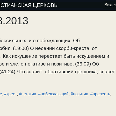
ИСТИАНСКАЯ ЦЕРКОВЬ
Виде
8.2013
бессильных, и о побеждающих. Об
ия. (19:00) О несении скорби-креста, от
. Как искушение перестает быть искушением и
е и зле, о негативе и позитиве. (36:09) Об
(41:24) Что значит: обративший грешника, спасет
е
,
#крест
,
#негатив
,
#побеждающий
,
#позитив
,
#прелесть
,