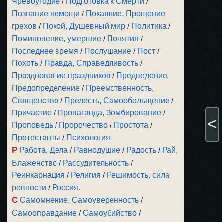
Чревоугодие
/
Подготовка к Смерти
/
Познание немощи
/
Покаяние, Прощение
грехов
/
Покой, Душевный мир
/
Политика
/
Поминовение, умершие
/
Понятия
/
Последнее время
/
Послушание
/
Пост
/
Похоть
/
Правда, Справедливость
/
Празднование праздников
/
Предведение,
Предопределение
/
Преемственность,
Священство
/
Прелесть, Самообольщение
/
Причастие
/
Пропаганда, Зомбирование
/
<
Проповедь
/
Пророчество
/
Простота
/
Протестанты
/
Психология
.
Р
Работа, Дела
/
Равнодушие
/
Радость
/
Рай,
Блаженство
/
Рассудительность
/
Реинкарнация
/
Религия
/
Решимость, сила
ревности
/
Россия
.
С
Самомнение, Самоуверенность
/
Самооправдание
/
Самоубийство
/