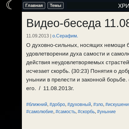
☾
Перейти
ХР
Главная
Темы
к
Видео-беседа 11.0
содержимому
11.09.2013
|
о.Серафим.
О духовно-сильных, носящих немощи 
удовлетворении духа самости и самолюб
действия неудовлетворяемых страстей
исчезает скорбь. (30:23) Понятия о добр
унынии в прелести и законной борьбе. 
его. / 11.08.2013г.
#ближний
,
#добро
,
#духовный
,
#зло
,
#искушени
#самолюбие
,
#самость
,
#скорбь
,
#уныние