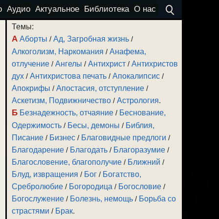
о
Аудио
Актуальное
Библиотека
О нас
Темы:
А
Аборты
/
Ад, Загробная жизнь
/
Алкоголизм, Наркомания
/
Анафема,
отлучение
/
Ангелы
/
Антихрист
/
Антихристов
дух
/
Антихристова печать
/
Апокалипсис
/
Апокрифы
/
Апостасия, отступление
/
Аскетизм, Подвижничество
/
Астрология
.
Б
Безнадежность, отчаяние
/
Беснование,
Одержимость
/
Бесы, демоны
/
Библия,
Писание
/
Бизнес
/
Благовидные предлоги
/
Благодарение
/
Благодать
/
Благоразумие
/
Благословение, благополучие
/
Ближний
/
Блуд, извращения
/
Бог
/
Богатство,
Сребролюбие
/
Богородица
/
Богословие
/
Богослужение
/
Болезнь, немощь
/
Борьба со
страстями
/
Брак
.