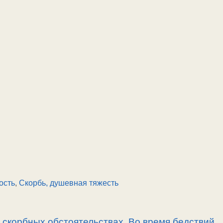
ость
,
Скорбь, душевная тяжесть
скорбных обстоятельствах. Во время бедствий.