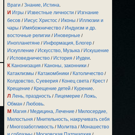
Враги
/
Знание, Истина
.
И
Игры
/
Известные личности
/
Изгнание
бесов
/
Иисус Христос
/
Иконы
/
Иллюзии и
чары
/
Имябожничество
/
Индуизм и др.
восточные религии
/
Иноверные
/
Инопланетяне
/
Информация, Блогер
/
Искупление
/
Искусство, Музыка
/
Искушение
/
Исповедничество
/
История
/
Иудеи
.
К
Канонизация
/
Каноны, законники
/
Катаклизмы
/
Катакомбники
/
Католичество
/
Колдовство, Суеверия
/
Конец света
/
Крест
/
Крещение
/
Крещение детей
/
Курение
.
Л
Лень, праздность
/
Лицемерие
/
Ложь,
Обман
/
Любовь
.
М
Магия
/
Медицина, Лечение
/
Милосердие,
Милостыня
/
Мнительность, накручивать себя
/
Многозаботливость
/
Молитва
/
Монашество
и соблазны
/
Московская Патриархия
/