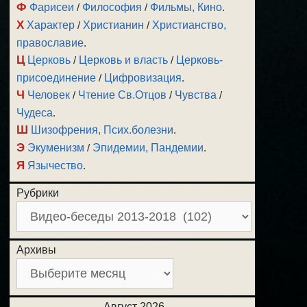
Ф
Фарисеи
/
Философия
/
Фильмы, Кино
.
Х
Характер
/
Христианин
/
Христианство,
православие
.
Ц
Церковь
/
Церковь и власть
/
Церковь-
присоединение
/
Цифровизация
.
Ч
Человек
/
Чтение Св.Отцов
/
Чувства
/
Чудеса
.
Ш
Шизофрения, Псих.болезни
.
Э
Экуменизм
/
Эпидемии, Пандемии
.
Я
Язычество
.
Рубрики
Архивы
Август 2026