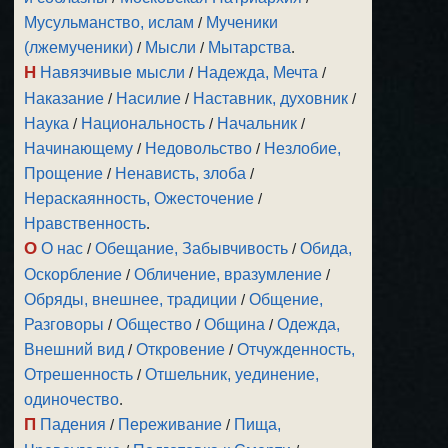
Мусульманство, ислам
/
Мученики
(лжемученики)
/
Мысли
/
Мытарства
.
Н
Навязчивые мысли
/
Надежда, Мечта
/
Наказание
/
Насилие
/
Наставник, духовник
/
Наука
/
Национальность
/
Начальник
/
Начинающему
/
Недовольство
/
Незлобие,
Прощение
/
Ненависть, злоба
/
Нераскаянность, Ожесточение
/
Нравственность
.
О
О нас
/
Обещание, Забывчивость
/
Обида,
Оскорбление
/
Обличение, вразумление
/
Обряды, внешнее, традиции
/
Общение,
Разговоры
/
Общество
/
Община
/
Одежда,
Внешний вид
/
Откровение
/
Отчужденность,
Отрешенность
/
Отшельник, уединение,
одиночество
.
П
Падения
/
Переживание
/
Пища,