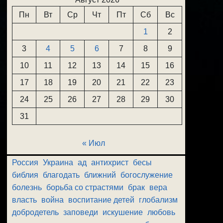
Пн
Вт
Ср
Чт
Пт
Сб
Вс
1
2
3
4
5
6
7
8
9
10
11
12
13
14
15
16
17
18
19
20
21
22
23
24
25
26
27
28
29
30
31
« Июл
Россия
Украина
ад
антихрист
бесы
библия
благодать
ближний
богослужение
болезнь
борьба со страстями
брак
вера
власть
война
воспитание детей
глобализм
добродетель
заповеди
искушение
любовь