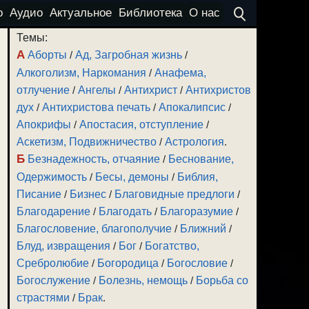
о
Аудио
Актуальное
Библиотека
О нас
Темы:
А
Аборты
/
Ад, Загробная жизнь
/
Алкоголизм, Наркомания
/
Анафема,
отлучение
/
Ангелы
/
Антихрист
/
Антихристов
дух
/
Антихристова печать
/
Апокалипсис
/
Апокрифы
/
Апостасия, отступление
/
Аскетизм, Подвижничество
/
Астрология
.
Б
Безнадежность, отчаяние
/
Беснование,
Одержимость
/
Бесы, демоны
/
Библия,
Писание
/
Бизнес
/
Благовидные предлоги
/
Благодарение
/
Благодать
/
Благоразумие
/
Благословение, благополучие
/
Ближний
/
Блуд, извращения
/
Бог
/
Богатство,
Сребролюбие
/
Богородица
/
Богословие
/
Богослужение
/
Болезнь, немощь
/
Борьба со
страстями
/
Брак
.