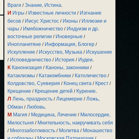
Враги
/
Знание, Истина
.
И
Игры
/
Известные личности
/
Изгнание
бесов
/
Иисус Христос
/
Иконы
/
Иллюзии и
чары
/
Имябожничество
/
Индуизм и др.
восточные религии
/
Иноверные
/
Инопланетяне
/
Информация, Блогер
/
Искупление
/
Искусство, Музыка
/
Искушение
/
Исповедничество
/
История
/
Иудеи
.
К
Канонизация
/
Каноны, законники
/
Катаклизмы
/
Катакомбники
/
Католичество
/
Колдовство, Суеверия
/
Конец света
/
Крест
/
Крещение
/
Крещение детей
/
Курение
.
Л
Лень, праздность
/
Лицемерие
/
Ложь,
Обман
/
Любовь
.
М
Магия
/
Медицина, Лечение
/
Милосердие,
Милостыня
/
Мнительность, накручивать себя
/
Многозаботливость
/
Молитва
/
Монашество
и соблазны
/
Московская Патриархия
/