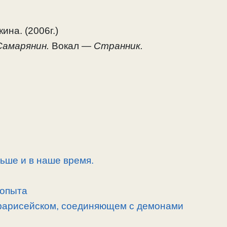
на. (2006г.)
Самарянин.
Вокал —
Странник.
ньше и в наше время.
 опыта
 фарисейском, соединяющем с демонами