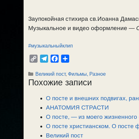
Заупокойная стихира св.Иоанна Дамаски
Музыкальное и видео оформление —
#музыкальныйклип
C
T
F
О
o
e
a
т
Рубрики
Великий пост
,
Фильмы, Разное
p
l
c
п
Похожие записи
y
e
e
р
L
g
b
а
О посте и внешних подвигах, ра
i
r
o
в
n
АНАТОМИЯ СТРАСТИ
a
o
и
k
m
k
т
О посте, — из моего жизненного
ь
О посте христианском. О посте
Великий пост