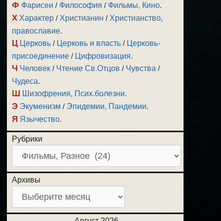
Ф
Фарисеи
/
Философия
/
Фильмы, Кино
.
Х
Характер
/
Христианин
/
Христианство,
православие
.
Ц
Церковь
/
Церковь и власть
/
Церковь-
присоединение
/
Цифровизация
.
Ч
Человек
/
Чтение Св.Отцов
/
Чувства
/
Чудеса
.
Ш
Шизофрения, Псих.болезни
.
Э
Экуменизм
/
Эпидемии, Пандемии
.
Я
Язычество
.
Рубрики
Архивы
Август 2026