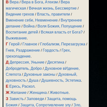
В
Вера
/
Вера в Бога, Атеизм
/
Вера
магическая
/
Вечная жизнь, Бессмертие
/
Видение грехов
/
Власть, правители
/
Вменение себе, Невменение
/
Внутреннее
делание
/
Война
/
Воля Божия, Попущение
/
Воспитание детей
/
Всякая власть от Бога?
/
Выживание
.
Г
Герой
/
Главное
/
Глобализм, Перезагрузка
/
Гнев, Раздражение
/
Гордость
/
Грех,
грехопадение
.
Д
Депрессия, Уныние
/
Десятина
/
Добродетель, Добро
/
Духовное вИдение,
Слепота
/
Духовные законы
/
Духовный,
духовность
/
Душа
/
Душевность, Эстетика
.
Е
Ересь, Раскол
.
Ж
Желание
/
Женщина
/
Животные
.
З
Зависть
/
Заповеди
/
Защита, помощь
Божия
/
Защита, Сопротивление злу
/
Зло,