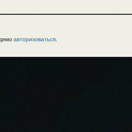
одимо
авторизоваться
.