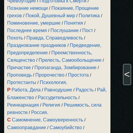
Чревоугодие
/
Подготовка к Смерти
/
Познание немощи
/
Покаяние, Прощение
грехов
/
Покой, Душевный мир
/
Политика
/
Поминовение, умершие
/
Понятия
/
Последнее время
/
Послушание
/
Пост
/
Похоть
/
Правда, Справедливость
/
Празднование праздников
/
Предведение,
Предопределение
/
Преемственность,
Священство
/
Прелесть, Самообольщение
/
Причастие
/
Пропаганда, Зомбирование
/
<
Проповедь
/
Пророчество
/
Простота
/
Протестанты
/
Психология
.
Р
Работа, Дела
/
Равнодушие
/
Радость
/
Рай,
Блаженство
/
Рассудительность
/
Реинкарнация
/
Религия
/
Решимость, сила
ревности
/
Россия
.
С
Самомнение, Самоуверенность
/
Самооправдание
/
Самоубийство
/