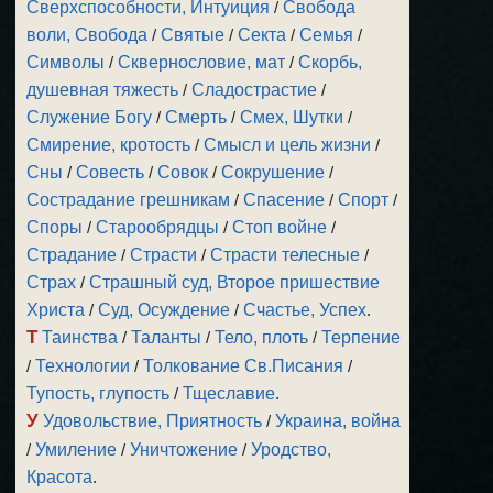
Сверхспособности, Интуиция
/
Свобода
воли, Свобода
/
Святые
/
Секта
/
Семья
/
Символы
/
Сквернословие, мат
/
Скорбь,
душевная тяжесть
/
Сладострастие
/
Служение Богу
/
Смерть
/
Смех, Шутки
/
Смирение, кротость
/
Смысл и цель жизни
/
Сны
/
Совесть
/
Совок
/
Сокрушение
/
Сострадание грешникам
/
Спасение
/
Спорт
/
Споры
/
Старообрядцы
/
Стоп войне
/
Страдание
/
Страсти
/
Страсти телесные
/
Страх
/
Страшный суд, Второе пришествие
Христа
/
Суд, Осуждение
/
Счастье, Успех
.
Т
Таинства
/
Таланты
/
Тело, плоть
/
Терпение
/
Технологии
/
Толкование Св.Писания
/
Тупость, глупость
/
Тщеславие
.
У
Удовольствие, Приятность
/
Украина, война
/
Умиление
/
Уничтожение
/
Уродство,
Красота
.