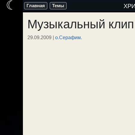
☾
Перейти
ХР
Главная
Темы
к
Музыкальный клип
содержимому
29.09.2009
|
о.Серафим.