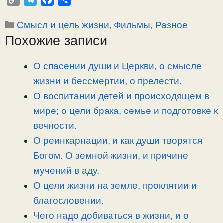
o
e
a
т
Рубрики
Смысл и цель жизни
,
Фильмы, Разное
p
l
c
п
Похожие записи
y
e
e
р
L
g
b
а
i
r
o
в
О спасении души и Церкви, о смысле
n
a
o
и
жизни и бессмертии, о прелести.
k
m
k
т
О воспитании детей и происходящем в
ь
мире; о цели брака, семье и подготовке к
вечности.
О реинкарнации, и как души творятся
Богом. О земной жизни, и причине
мучений в аду.
О цели жизни на земле, проклятии и
благословении.
Чего надо добиваться в жизни, и о