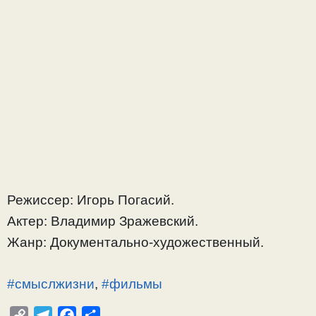
Режиссер: Игорь Погасий.
Актер: Владимир Зражевский.
Жанр: Документально-художественный.
#смыслжизни
,
#фильмы
C
T
F
О