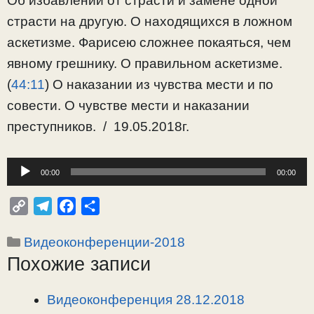
Об избавлении от страсти и замене одной
страсти на другую. О находящихся в ложном
аскетизме. Фарисею сложнее покаяться, чем
явному грешнику. О правильном аскетизме.
(
44:11
) О наказании из чувства мести и по
совести. О чувстве мести и наказании
преступников. / 19.05.2018г.
Аудиоплеер
00:00
00:00
C
T
F
О
o
e
a
т
Рубрики
Видеоконференции-2018
p
l
c
п
Похожие записи
y
e
e
р
L
g
b
а
i
r
o
в
Видеоконференция 28.12.2018