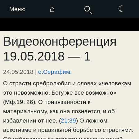
⌂
☾
Меню
Перейти
к
Видеоконференция
содержимому
19.05.2018 — 1
24.05.2018
|
о.Серафим.
О страсти сребролюбия и словах «человекам
это невозможно, Богу же все возможно»
(Мф.19: 26). О привязанности к
материальному, как она познается, и об
избавлении от нее. (
21:39
) О ложном
аскетизме и правильной борьбе со страстями.