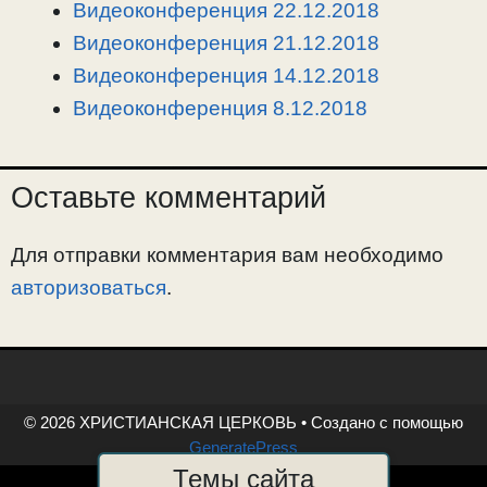
n
a
o
и
Видеоконференция 22.12.2018
k
m
k
т
Видеоконференция 21.12.2018
ь
Видеоконференция 14.12.2018
Видеоконференция 8.12.2018
Оставьте комментарий
Для отправки комментария вам необходимо
авторизоваться
.
© 2026 ХРИСТИАНСКАЯ ЦЕРКОВЬ
• Создано с помощью
GeneratePress
Темы сайта