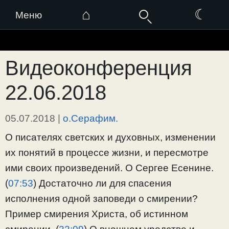
⌂
☾
Меню
Перейти
к
Видеоконференция
содержимому
22.06.2018
05.07.2018
|
о.Серафим.
О писателях светских и духовных, изменении
их понятий в процессе жизни, и пересмотре
ими своих произведений. О Сергее Есенине.
(
07:53
) Достаточно ли для спасения
исполнения одной заповеди о смирении?
Пример смирения Христа, об истинном