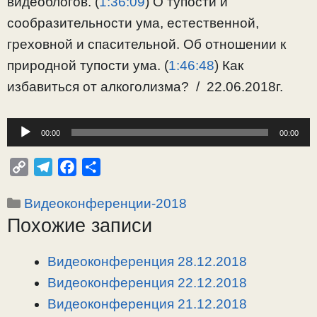
видеоблогов. (
1:36:09
) О тупости и
сообразительности ума, естественной,
греховной и спасительной. Об отношении к
природной тупости ума. (
1:46:48
) Как
избавиться от алкоголизма? / 22.06.2018г.
Аудиоплеер
00:00
00:00
C
T
F
О
o
e
a
т
Рубрики
Видеоконференции-2018
p
l
c
п
Похожие записи
y
e
e
р
L
g
b
а
i
r
o
в
Видеоконференция 28.12.2018
n
a
o
и
Видеоконференция 22.12.2018
k
m
k
т
Видеоконференция 21.12.2018
ь