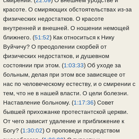
смирении. (
22:09
) О внешнем уродстве и
красоте. О смиряющих обстоятельствах из-за
физических недостатков. О красоте
внутренней и внешней. О ношении немощей
ближнего. (
51:52
) Как относиться к Нику
Вуйчичу? О преодолении скорбей от
физических недостатков, и душевном
состоянии при этом. (
1:03:33
) Об уходе за
больным, делая при этом все зависящее от
нас по человеческому естеству, и о смирении с
тем, что не в нашей власти. О цели болезни.
Наставление больному. (
1:17:36
) Совет
бывшей прихожанке протестантской церкви.
От чего зависит удаление и приближение к
Богу? (
1:30:02
) О проповеди посредством