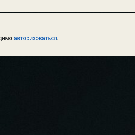
одимо
авторизоваться
.