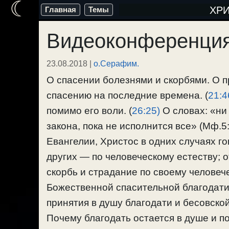
☾
Перейти
ХР
Главная
Темы
к
Видеоконференция
содержимому
23.08.2018
|
о.Серафим.
О спасении болезнями и скорбями. О п
спасению на последние времена. (
21:4
помимо его воли. (
26:25)
О словах: «ни 
закона, пока не исполнится все» (Мф.5: 
Евангелии, Христос в одних случаях г
других — по человеческому естеству; о
скорбь и страдание по своему человеч
Божественной спасительной благодати,
принятия в душу благодати и бесовской
Почему благодать остается в душе и по