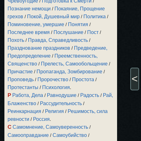
Чревоугодие
/
Подготовка к Смерти
/
Познание немощи
/
Покаяние, Прощение
грехов
/
Покой, Душевный мир
/
Политика
/
Поминовение, умершие
/
Понятия
/
Последнее время
/
Послушание
/
Пост
/
Похоть
/
Правда, Справедливость
/
Празднование праздников
/
Предведение,
Предопределение
/
Преемственность,
Священство
/
Прелесть, Самообольщение
/
Причастие
/
Пропаганда, Зомбирование
/
<
Проповедь
/
Пророчество
/
Простота
/
Протестанты
/
Психология
.
Р
Работа, Дела
/
Равнодушие
/
Радость
/
Рай,
Блаженство
/
Рассудительность
/
Реинкарнация
/
Религия
/
Решимость, сила
ревности
/
Россия
.
С
Самомнение, Самоуверенность
/
Самооправдание
/
Самоубийство
/