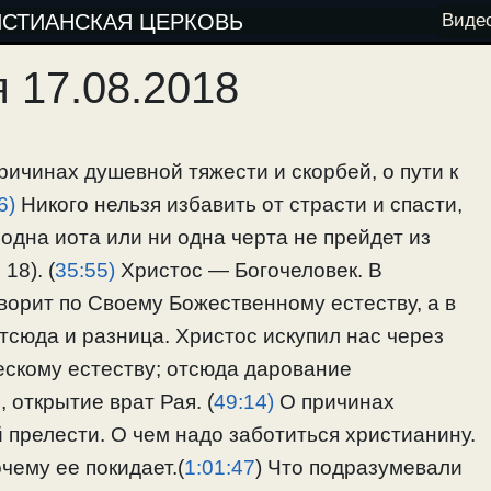
ИСТИАНСКАЯ ЦЕРКОВЬ
Виде
 17.08.2018
ричинах душевной тяжести и скорбей, о пути к
6)
Никого нельзя избавить от страсти и спасти,
одна иота или ни одна черта не прейдет из
18). (
35:55)
Христос — Богочеловек. В
оворит по Своему Божественному естеству, а в
тсюда и разница. Христос искупил нас через
ескому естеству; отсюда дарование
 открытие врат Рая. (
49:14)
О причинах
 прелести. О чем надо заботиться христианину.
чему ее покидает.(
1:01:47
) Что подразумевали