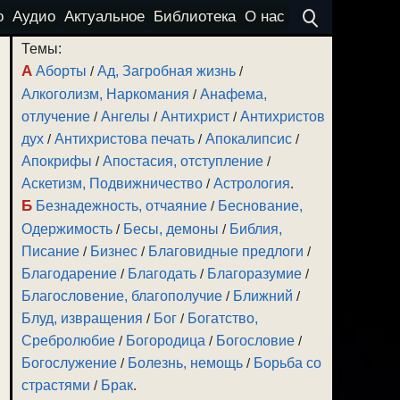
о
Аудио
Актуальное
Библиотека
О нас
Темы:
А
Аборты
/
Ад, Загробная жизнь
/
Алкоголизм, Наркомания
/
Анафема,
отлучение
/
Ангелы
/
Антихрист
/
Антихристов
дух
/
Антихристова печать
/
Апокалипсис
/
Апокрифы
/
Апостасия, отступление
/
Аскетизм, Подвижничество
/
Астрология
.
Б
Безнадежность, отчаяние
/
Беснование,
Одержимость
/
Бесы, демоны
/
Библия,
Писание
/
Бизнес
/
Благовидные предлоги
/
Благодарение
/
Благодать
/
Благоразумие
/
Благословение, благополучие
/
Ближний
/
Блуд, извращения
/
Бог
/
Богатство,
Сребролюбие
/
Богородица
/
Богословие
/
Богослужение
/
Болезнь, немощь
/
Борьба со
страстями
/
Брак
.