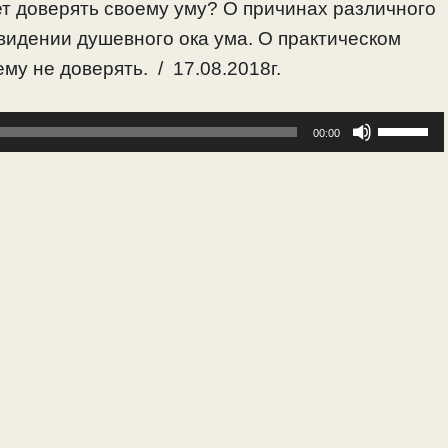
ует доверять своему уму? О причинах различного
видении душевного ока ума. О практическом
му не доверять. / 17.08.2018г.
Исполь
00:00
клавиш
вверх/
вниз,
чтобы
увелич
или
уменьш
громкос