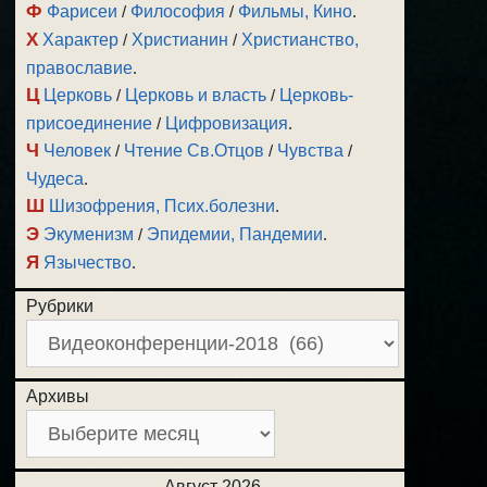
Ф
Фарисеи
/
Философия
/
Фильмы, Кино
.
Х
Характер
/
Христианин
/
Христианство,
православие
.
Ц
Церковь
/
Церковь и власть
/
Церковь-
присоединение
/
Цифровизация
.
Ч
Человек
/
Чтение Св.Отцов
/
Чувства
/
Чудеса
.
Ш
Шизофрения, Псих.болезни
.
Э
Экуменизм
/
Эпидемии, Пандемии
.
Я
Язычество
.
Рубрики
Архивы
Август 2026