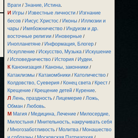
Враги
/
Знание, Истина
.
И
Игры
/
Известные личности
/
Изгнание
бесов
/
Иисус Христос
/
Иконы
/
Иллюзии и
чары
/
Имябожничество
/
Индуизм и др.
восточные религии
/
Иноверные
/
Инопланетяне
/
Информация, Блогер
/
Искупление
/
Искусство, Музыка
/
Искушение
/
Исповедничество
/
История
/
Иудеи
.
К
Канонизация
/
Каноны, законники
/
Катаклизмы
/
Катакомбники
/
Католичество
/
Колдовство, Суеверия
/
Конец света
/
Крест
/
Крещение
/
Крещение детей
/
Курение
.
Л
Лень, праздность
/
Лицемерие
/
Ложь,
Обман
/
Любовь
.
М
Магия
/
Медицина, Лечение
/
Милосердие,
Милостыня
/
Мнительность, накручивать себя
/
Многозаботливость
/
Молитва
/
Монашество
и соблазны
/
Московская Патриархия
/