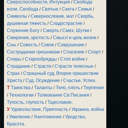
Сверхспособности, Интуиция
/
Свобода
воли, Свобода
/
Святые
/
Секта
/
Семья
/
Символы
/
Сквернословие, мат
/
Скорбь,
душевная тяжесть
/
Сладострастие
/
Служение Богу
/
Смерть
/
Смех, Шутки
/
Смирение, кротость
/
Смысл и цель жизни
/
Сны
/
Совесть
/
Совок
/
Сокрушение
/
Сострадание грешникам
/
Спасение
/
Спорт
/
Споры
/
Старообрядцы
/
Стоп войне
/
Страдание
/
Страсти
/
Страсти телесные
/
Страх
/
Страшный суд, Второе пришествие
Христа
/
Суд, Осуждение
/
Счастье, Успех
.
Т
Таинства
/
Таланты
/
Тело, плоть
/
Терпение
/
Технологии
/
Толкование Св.Писания
/
Тупость, глупость
/
Тщеславие
.
У
Удовольствие, Приятность
/
Украина, война
/
Умиление
/
Уничтожение
/
Уродство,
Красота
.