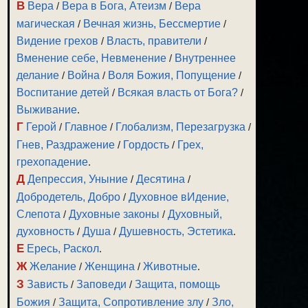
В
Вера
/
Вера в Бога, Атеизм
/
Вера
магическая
/
Вечная жизнь, Бессмертие
/
Видение грехов
/
Власть, правители
/
Вменение себе, Невменение
/
Внутреннее
делание
/
Война
/
Воля Божия, Попущение
/
зуйте
Воспитание детей
/
Всякая власть от Бога?
/
и
Выживание
.
Г
Герой
/
Главное
/
Глобализм, Перезагрузка
/
Гнев, Раздражение
/
Гордость
/
Грех,
грехопадение
.
Д
Депрессия, Уныние
/
Десятина
/
ить
Добродетель, Добро
/
Духовное вИдение,
Слепота
/
Духовные законы
/
Духовный,
ить
духовность
/
Душа
/
Душевность, Эстетика
.
Е
Ересь, Раскол
.
ть.
Ж
Желание
/
Женщина
/
Животные
.
З
Зависть
/
Заповеди
/
Защита, помощь
Божия
/
Защита, Сопротивление злу
/
Зло,