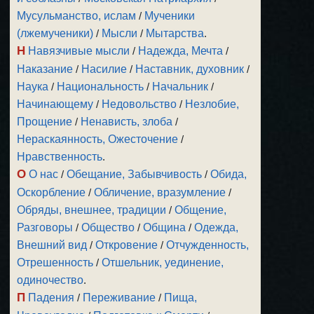
Мусульманство, ислам
/
Мученики
(лжемученики)
/
Мысли
/
Мытарства
.
Н
Навязчивые мысли
/
Надежда, Мечта
/
Наказание
/
Насилие
/
Наставник, духовник
/
Наука
/
Национальность
/
Начальник
/
Начинающему
/
Недовольство
/
Незлобие,
Прощение
/
Ненависть, злоба
/
Нераскаянность, Ожесточение
/
Нравственность
.
О
О нас
/
Обещание, Забывчивость
/
Обида,
Оскорбление
/
Обличение, вразумление
/
Обряды, внешнее, традиции
/
Общение,
Разговоры
/
Общество
/
Община
/
Одежда,
Внешний вид
/
Откровение
/
Отчужденность,
Отрешенность
/
Отшельник, уединение,
одиночество
.
П
Падения
/
Переживание
/
Пища,