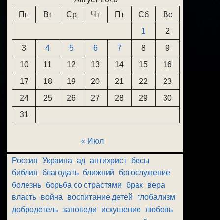
Пн
Вт
Ср
Чт
Пт
Сб
Вс
1
2
3
4
5
6
7
8
9
10
11
12
13
14
15
16
17
18
19
20
21
22
23
24
25
26
27
28
29
30
31
« Июл
Россия
Украина
ад
антихрист
бесы
библия
благодать
ближний
богослужение
болезнь
борьба со страстями
брак
вера
власть
война
воспитание детей
глобализм
добродетель
заповеди
искушение
любовь