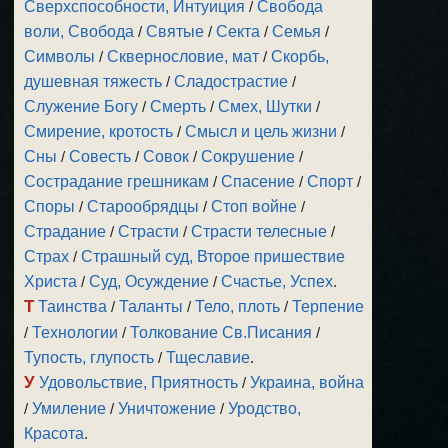
Сверхспособности, Интуиция
/
Свобода
воли, Свобода
/
Святые
/
Секта
/
Семья
/
Символы
/
Сквернословие, мат
/
Скорбь,
душевная тяжесть
/
Сладострастие
/
Служение Богу
/
Смерть
/
Смех, Шутки
/
Смирение, кротость
/
Смысл и цель жизни
/
Сны
/
Совесть
/
Совок
/
Сокрушение
/
Сострадание грешникам
/
Спасение
/
Спорт
/
Споры
/
Старообрядцы
/
Стоп войне
/
Страдание
/
Страсти
/
Страсти телесные
/
Страх
/
Страшный суд, Второе пришествие
Христа
/
Суд, Осуждение
/
Счастье, Успех
.
Т
Таинства
/
Таланты
/
Тело, плоть
/
Терпение
/
Технологии
/
Толкование Св.Писания
/
Тупость, глупость
/
Тщеславие
.
У
Удовольствие, Приятность
/
Украина, война
/
Умиление
/
Уничтожение
/
Уродство,
Красота
.