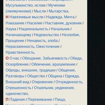
Мусульманство, ислам
/
Мученики
(лжемученики)
/
Мысли
/
Мытарства
.
Н
Навязчивые мысли
/
Надежда, Мечта
/
Наказание
/
Насилие
/
Наставник, духовник
/
Наука
/
Национальность
/
Начальник
/
Начинающему
/
Недовольство
/
Незлобие,
Прощение
/
Ненависть, злоба
/
Нераскаянность, Ожесточение
/
Нравственность
.
О
О нас
/
Обещание, Забывчивость
/
Обида,
Оскорбление
/
Обличение, вразумление
/
Обряды, внешнее, традиции
/
Общение,
Разговоры
/
Общество
/
Община
/
Одежда,
Внешний вид
/
Откровение
/
Отчужденность,
Отрешенность
/
Отшельник, уединение,
одиночество
.
П
Падения
/
Переживание
/
Пища,