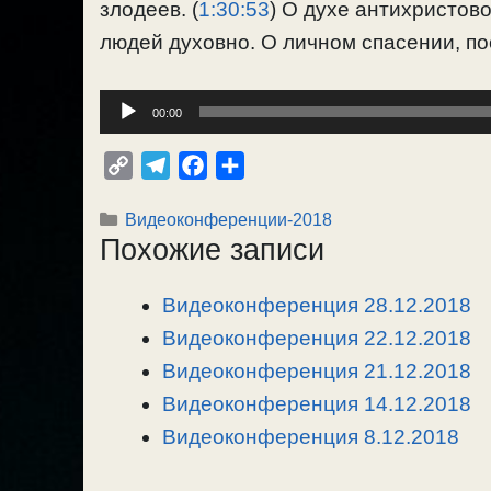
злодеев. (
1:30:53
) О духе антихристово
людей духовно. О личном спасении, пос
Аудиоплеер
00:00
C
T
F
О
o
e
a
т
Рубрики
Видеоконференции-2018
p
l
c
п
Похожие записи
y
e
e
р
L
g
b
а
Видеоконференция 28.12.2018
i
r
o
в
n
Видеоконференция 22.12.2018
a
o
и
k
m
k
т
Видеоконференция 21.12.2018
ь
Видеоконференция 14.12.2018
Видеоконференция 8.12.2018