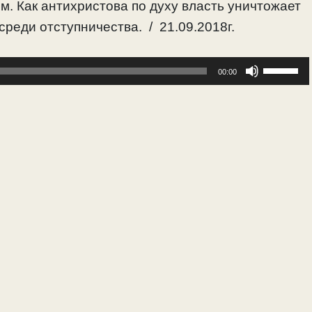
м. Как антихристова по духу власть уничтожает
реди отступничества. / 21.09.2018г.
Исполь
00:00
клавиш
вверх/
вниз,
чтобы
увелич
или
уменьш
громкос