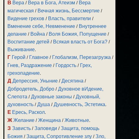
В
Вера
/
Вера в Бога, Атеизм
/
Вера
магическая
/
Вечная жизнь, Бессмертие
/
Видение грехов
/
Власть, правители
/
Вменение себе, Невменение
/
Внутреннее
зуйте
делание
/
Война
/
Воля Божия, Попущение
/
и
Воспитание детей
/
Всякая власть от Бога?
/
Выживание
.
Г
Герой
/
Главное
/
Глобализм, Перезагрузка
/
Гнев, Раздражение
/
Гордость
/
Грех,
грехопадение
.
ить
Д
Депрессия, Уныние
/
Десятина
/
Добродетель, Добро
/
Духовное вИдение,
ить
Слепота
/
Духовные законы
/
Духовный,
ть.
духовность
/
Душа
/
Душевность, Эстетика
.
Е
Ересь, Раскол
.
Ж
Желание
/
Женщина
/
Животные
.
З
Зависть
/
Заповеди
/
Защита, помощь
Божия
/
Защита, Сопротивление злу
/
Зло,