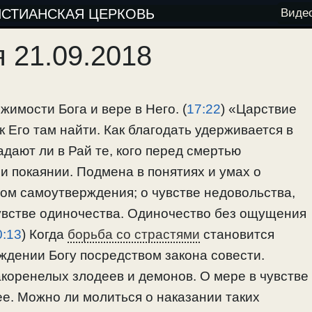
ИСТИАНСКАЯ ЦЕРКОВЬ
Виде
 21.09.2018
жимости Бога и вере в Него. (
17:22
) «Царствие
ак Его там найти. Как благодать удерживается в
адают ли в Рай те, кого перед смертью
 покаянии. Подмена в понятиях и умах о
вом самоутверждения; о чувстве недовольства,
чувстве одиночества. Одиночество без ощущения
0:13
) Когда
борьба со страстями
становится
ождении Богу посредством закона совести.
коренелых злодеев и демонов. О мере в чувстве
ее. Можно ли молиться о наказании таких