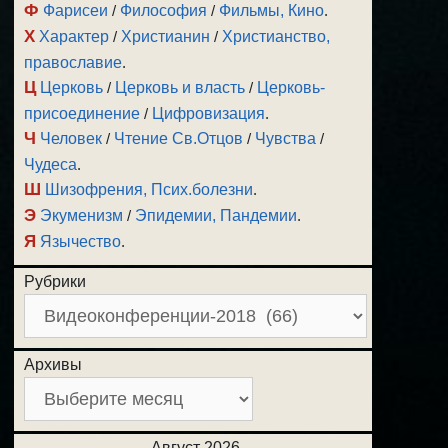
Ф
Фарисеи
/
Философия
/
Фильмы, Кино
.
Х
Характер
/
Христианин
/
Христианство,
православие
.
Ц
Церковь
/
Церковь и власть
/
Церковь-
присоединение
/
Цифровизация
.
Ч
Человек
/
Чтение Св.Отцов
/
Чувства
/
Чудеса
.
Ш
Шизофрения, Псих.болезни
.
Э
Экуменизм
/
Эпидемии, Пандемии
.
Я
Язычество
.
Рубрики
Архивы
Август 2026