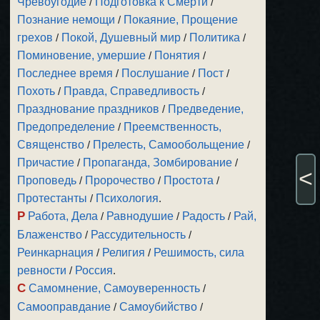
Чревоугодие
/
Подготовка к Смерти
/
Познание немощи
/
Покаяние, Прощение
грехов
/
Покой, Душевный мир
/
Политика
/
Поминовение, умершие
/
Понятия
/
Последнее время
/
Послушание
/
Пост
/
Похоть
/
Правда, Справедливость
/
Празднование праздников
/
Предведение,
Предопределение
/
Преемственность,
Священство
/
Прелесть, Самообольщение
/
Причастие
/
Пропаганда, Зомбирование
/
<
Проповедь
/
Пророчество
/
Простота
/
Протестанты
/
Психология
.
Р
Работа, Дела
/
Равнодушие
/
Радость
/
Рай,
Блаженство
/
Рассудительность
/
Реинкарнация
/
Религия
/
Решимость, сила
ревности
/
Россия
.
С
Самомнение, Самоуверенность
/
Самооправдание
/
Самоубийство
/