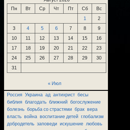
Пн
Вт
Ср
Чт
Пт
Сб
Вс
1
2
3
4
5
6
7
8
9
10
11
12
13
14
15
16
17
18
19
20
21
22
23
24
25
26
27
28
29
30
31
« Июл
Россия
Украина
ад
антихрист
бесы
библия
благодать
ближний
богослужение
болезнь
борьба со страстями
брак
вера
власть
война
воспитание детей
глобализм
добродетель
заповеди
искушение
любовь