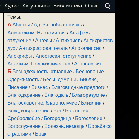
о
Аудио
Актуальное
Библиотека
О нас
Темы:
А
Аборты
/
Ад, Загробная жизнь
/
Алкоголизм, Наркомания
/
Анафема,
отлучение
/
Ангелы
/
Антихрист
/
Антихристов
дух
/
Антихристова печать
/
Апокалипсис
/
Апокрифы
/
Апостасия, отступление
/
Аскетизм, Подвижничество
/
Астрология
.
Б
Безнадежность, отчаяние
/
Беснование,
Одержимость
/
Бесы, демоны
/
Библия,
Писание
/
Бизнес
/
Благовидные предлоги
/
Благодарение
/
Благодать
/
Благоразумие
/
Благословение, благополучие
/
Ближний
/
Блуд, извращения
/
Бог
/
Богатство,
Сребролюбие
/
Богородица
/
Богословие
/
Богослужение
/
Болезнь, немощь
/
Борьба со
страстями
/
Брак
.