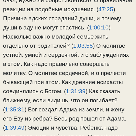
бьют, нужно ли сопротивляться? О правильной
реакции на подобные искушения. (
47:25
)
Причина адских страданий души, и почему
души в аду не могут спастись. (
1:00:10
)
Насколько важно молодой семье жить
отдельно от родителей? (
1:03:55
) О молитве
устной, умной и сердечной; и о заблуждениях
в этом. Как надо правильно совершать
молитву. О молитве сердечной, и о прелести
бывающей при этом. Как древние исихасты
соединялись с Богом. (
1:31:39
) Как сказать
ближнему, если видишь, что он погибает?
(
1:35:31
) Бог создал Адама из земли, и жену
его Еву из ребра? Весь род пошел от Адама.
(
1:39:49
) Эмоции и чувства. Ребенка надо