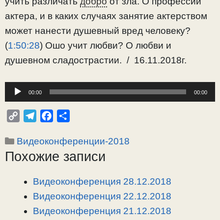
учить различать
добро
от зла. О профессии
актера, и в каких случаях занятие актерством
может нанести душевный вред человеку?
(
1:50:28
) Ошо учит любви? О любви и
душевном сладострастии. / 16.11.2018г.
Аудиоплеер
00:00
00:00
C
T
F
О
o
e
a
т
Рубрики
Видеоконференции-2018
p
l
c
п
Похожие записи
y
e
e
р
L
g
b
а
i
r
o
в
Видеоконференция 28.12.2018
n
a
o
и
Видеоконференция 22.12.2018
k
m
k
т
Видеоконференция 21.12.2018
ь