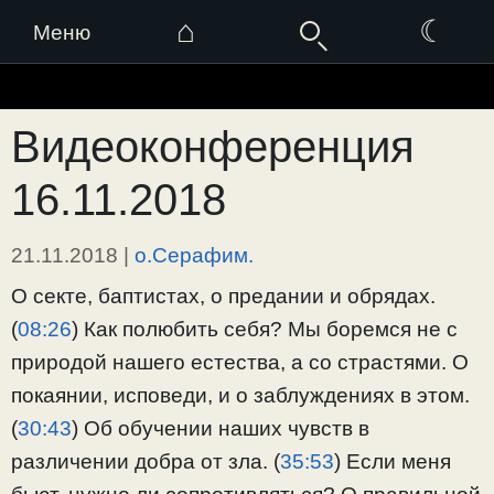
⌂
☾
Меню
Перейти
к
Видеоконференция
содержимому
16.11.2018
21.11.2018
|
о.Серафим.
О секте, баптистах, о предании и обрядах.
(
08:26
) Как полюбить себя? Мы боремся не с
природой нашего естества, а со страстями. О
покаянии, исповеди, и о заблуждениях в этом.
(
30:43
) Об обучении наших чувств в
различении добра от зла. (
35:53
) Если меня